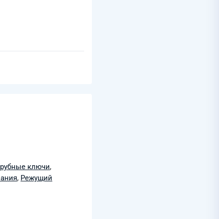
трубные ключи
,
вания
,
Режущий