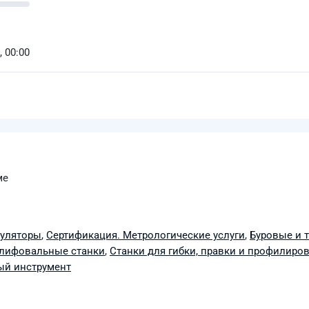
, 00:00
ме
муляторы
,
Сертификация. Метрологические услуги
,
Буровые и 
лифовальные станки
,
Станки для гибки, правки и профилиро
ый инструмент