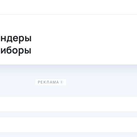
ендеры
риборы