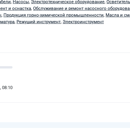
абели
,
Насосы
,
Электротехническое оборудование
,
Осветител
ент и оснастка
,
Обслуживание и ремонт насосного оборудов
ы
,
Продукция горно-химической промышленности
,
Масла и с
рматура
,
Режущий инструмент
,
Электроинструмент
, 08:10