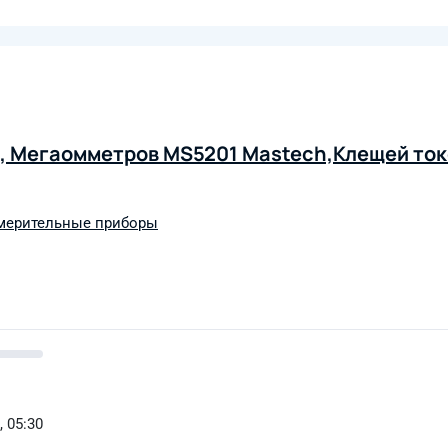
, Мегаомметров MS5201 Mastech,Клещей то
мерительные приборы
, 05:30