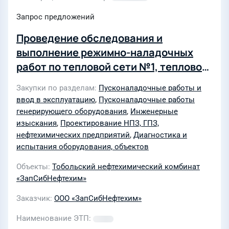
Запрос предложений
Проведение обследования и
выполнение режимно-наладочных
работ по тепловой сети №1, тепловой
сети №2 северной площадки ЗСНХ и
Закупки по разделам
Пусконаладочные работы и
внутренней тепловой сети установки
ввод в эксплуатацию
,
Пусконаладочные работы
генерации пара (титул 7160)
генерирующего оборудования
,
Инженерные
изыскания
,
Проектирование НПЗ, ГПЗ,
нефтехимических предприятий
,
Диагностика и
испытания оборудования, объектов
Объекты
Тобольский нефтехимический комбинат
«ЗапСибНефтехим»
Заказчик
ООО «ЗапСибНефтехим»
Наименование ЭТП