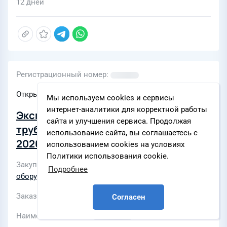
12 дней
Регистрационный номер
Открытый тендер на закупку
Мы используем cookies и сервисы
интернет-аналитики для корректной работы
Экспертное обследование дымовых
сайта и улучшения сервиса. Продолжая
труб ООО "Группа "Магнезит" на
использование сайта, вы соглашаетесь с
2026г
использованием cookies на условиях
Политики использования cookie.
Закупки по разделу
Диагностика и испытания
Подробнее
оборудования, объектов
Заказчик
ПАО «Комбинат «Магнезит»
Согласен
Наименование ЭТП