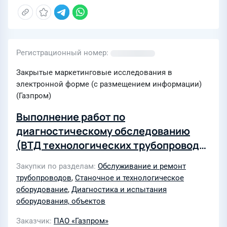
Регистрационный номер
Закрытые маркетинговые исследования в
электронной форме (с размещением информации)
(Газпром)
Выполнение работ по
диагностическому обследованию
(ВТД технологических трубопроводов
компрессорных станций и прочие ДО
Закупки по разделам
Обслуживание и ремонт
с применением роботизированного
трубопроводов
,
Станочное и технологическое
комплекса) объектов дочерних
оборудование
,
Диагностика и испытания
эксплуатирующих обществ ПАО
оборудования, объектов
«Газпром» в 2027-2029 годах для
Заказчик
ПАО «Газпром»