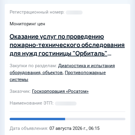
Регистрационный номер
Мониторинг цен
Оказание услуг по проведению
пожарно-технического обследования
для нужд гостиницы "Орбиталь"
Нововоронежского филиала АНО ДПО
Закупки по разделам
Диагностика и испытания
«Техническая академия Росатома»
оборудования, объектов
,
Противопожарные
системы
Заказчик
Госкорпорация «Росатом»
Наименование ЭТП
Дата объявления
07 августа 2026 г., 06:15