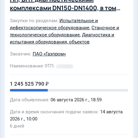
комплексами DN150-DN1400, в том
числе участки подверженные КРН)
Закупки по разделам
Испытательное и
объектов дочерних эксплуатирующих
дефектоскопическое оборудование
,
Станочное и
обществ ПАО «Газпром» в 2027-2029
технологическое оборудование
,
Диагностика и
годах для нужд АО «Газпром
испытания оборудования, объектов
диагностика» \84580\
Заказчик
ПАО «Газпром»
Наименование ЭТП
1 245 525 790 ₽
Дата объявления
06 августа 2026 г., 18:59
Дата и время окончания подачи заявок
14 августа
2026 г., 10:00
6 дней