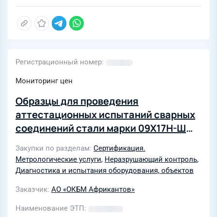
Регистрационный номер
Мониторинг цен
Образцы для проведения
аттестационных испытаний сварных
соединений стали марки 09Х17Н-Ш
между собой и со сталью
Закупки по разделам
Сертификация.
аустенитного класса
Метрологические услуги
,
Неразрушающий контроль
,
Диагностика и испытания оборудования, объектов
Заказчик
АО «ОКБМ Африкантов»
Наименование ЭТП