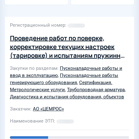
из стали 09Г2С
50...600 мм PN
1,6...42,0 МПа
Регистрационный номер
Проведение работ по поверке,
корректировке текущих настроек
(тарировке) и испытаниям пружинных
предохранительных клапанов для
Закупки по разделам
Пусконаладочные работы и
ООО “ЗСМ “Волга Блок”
ввод в эксплуатацию
,
Пусконаладочные работы
генерирующего оборудования
,
Сертификация.
Метрологические услуги
,
Трубопроводная арматура
,
Диагностика и испытания оборудования, объектов
Заказчик
АО «ЦЕМРОС»
Наименование ЭТП