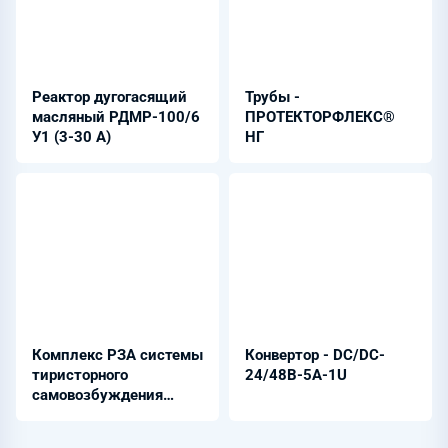
Реактор дугогасящий
Трубы -
масляный РДМР-100/6
ПРОТЕКТОРФЛЕКС®
У1 (3-30 А)
НГ
Комплекс РЗА системы
Конвертор - DC/DC-
тиристорного
24/48B-5A-1U
самовозбуждения
(СТС) генератора -
ЭКРА 211(А) 0902