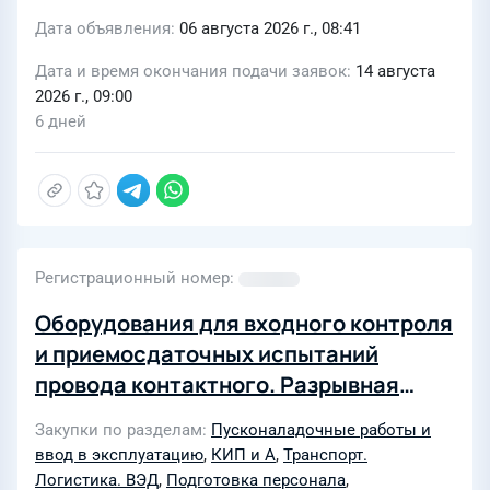
Дата объявления
06 августа 2026 г., 08:41
Дата и время окончания подачи заявок
14 августа
2026 г., 09:00
6 дней
Регистрационный номер
Оборудования для входного контроля
и приемосдаточных испытаний
провода контактного. Разрывная
машина для контактного провода.
Закупки по разделам
Пусконаладочные работы и
ООО ЭЛИНТЕХ
ввод в эксплуатацию
,
КИП и А
,
Транспорт.
Логистика. ВЭД
,
Подготовка персонала
,