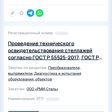
Регистрационный номер
Проведение технического
освидетельствования стеллажей
согласно ГОСТ Р 55525-2017, ГОСТ Р
57381-2017 для нужд АО "Завод
Закупки по разделам
Преобразователи,
"Инвертор"
выпрямители
,
Диагностика и испытания
оборудования, объектов
Заказчик
ООО «РМИ-Сталь»
Наименование ЭТП