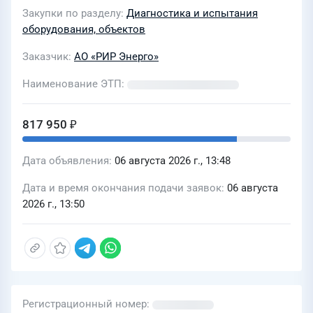
энергоблока ст. 1 и турбогенератора
Закупки по разделу
Диагностика и испытания
ТФ-130-2УХЛ4 энергоблока ст. 3 для
оборудования, объектов
нужд филиала АО «РИР Энерго» -
Заказчик
АО «РИР Энерго»
«Смоленская генерация»
Наименование ЭТП
817 950 ₽
Дата объявления
06 августа 2026 г., 13:48
Дата и время окончания подачи заявок
06 августа
2026 г., 13:50
Регистрационный номер