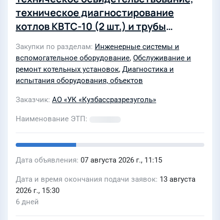
техническое диагностирование
котлов КВТС-10 (2 шт.) и трубы
дымовой металлической ОСП
Закупки по разделам
Инженерные системы и
«Автотранс» Управления «Бачатская
вспомогательное оборудование
,
Обслуживание и
автобаза» АО «УК
ремонт котельных установок
,
Диагностика и
«Кузбассразрезуголь» в 2026г
испытания оборудования, объектов
Заказчик
АО «УК «Кузбассразрезуголь»
Наименование ЭТП
Дата объявления
07 августа 2026 г., 11:15
Дата и время окончания подачи заявок
13 августа
2026 г., 15:30
6 дней