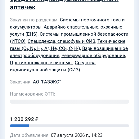
аптечек
Закупки по разделам
Системы постоянного тока и
аккумуляторы
,
Аварийно-спасательные, охранные
услуги (EHS)
,
Системы промышленной безопасности
(ИТСО)
,
Спецодежда, спецобувь и СИЗ
,
Технические
газы (O₂, N₂, H₂, Ar, He, CO₂, C₂H₂)
,
Взрывозащищенное
электрооборудование
,
Резервуарное оборудование
,
Противопожарные системы
,
Средства
индивидуальной защиты (СИЗ)
Заказчик
АО "ГАЗЭКС"
Наименование ЭТП
1 200 292 ₽
Дата объявления
07 августа 2026 г., 14:23