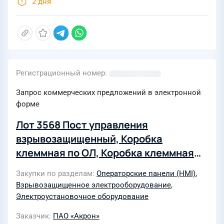
2 дня
Регистрационный номер
Запрос коммерческих предложений в электронной
форме
Лот 3568 Пост управления
взрывозащищенный, Коробка
клеммная по ОЛ, Коробка клеммная
арт. FSK411210 IP55
Закупки по разделам
Операторские панели (HMI)
,
Взрывозащищенное электрооборудование
,
Электроустановочное оборудование
Заказчик
ПАО «Акрон»