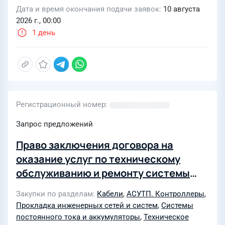
Дата и время окончания подачи заявок
10 августа
2026 г., 00:00
1 день
Регистрационный номер
Запрос предложений
Право заключения договора на
оказание услуг по техническому
обслуживанию и ремонту системы
автоматической пожарной
Закупки по разделам
Кабели
,
АСУТП. Контроллеры
,
сигнализации, системы оповещения и
Прокладка инженерных сетей и систем
,
Системы
управления эвакуацией и
постоянного тока и аккумуляторы
,
Техническое