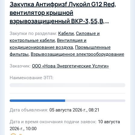
Закупка Антифризf Лукойл G12 Red,
вентилятор крышной
взрывозащищенный ВКР-3,55,В,
Провод самонесущий изолированный
Закупки по разделам
Кабели
,
Силовые и
СИП 4 4х120+2х16, Фильтр воздушный
контрольные кабели
,
Вентиляция и
Donaldson P777871, Фильтр
кондиционирование воздуха
,
Промышленные
воздушный Сaterpillar CA 189-0202,
фильтры
,
Взрывозащищенное электрооборудование
Фильтр масляный B99 (1R0716),
Заказчик
ООО «Нова Энергетические Услуги»
Фильтр тонкой очистки топлива
Наименование ЭТП
ST20778
Дата объявления
05 августа 2026 г., 08:21
Дата и время окончания подачи заявок
10 августа
2026 г., 10:00