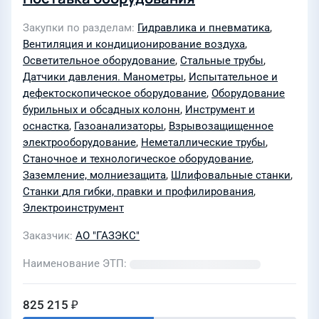
Закупки по разделам
Гидравлика и пневматика
,
Вентиляция и кондиционирование воздуха
,
Осветительное оборудование
,
Стальные трубы
,
Датчики давления. Манометры
,
Испытательное и
дефектоскопическое оборудование
,
Оборудование
бурильных и обсадных колонн
,
Инструмент и
оснастка
,
Газоанализаторы
,
Взрывозащищенное
электрооборудование
,
Неметаллические трубы
,
Станочное и технологическое оборудование
,
Заземление, молниезащита
,
Шлифовальные станки
,
Станки для гибки, правки и профилирования
,
Электроинструмент
Заказчик
АО "ГАЗЭКС"
Наименование ЭТП
825 215 ₽