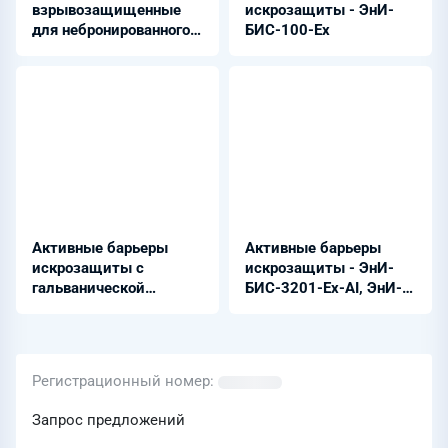
взрывозащищенные
искрозащиты - ЭнИ-
для небронированного
БИС-100-Ех
кабеля - KBB
Активные барьеры
Активные барьеры
искрозащиты с
искрозащиты - ЭнИ-
гальванической
БИС-3201-Ех-АI, ЭнИ-
развязкой - ЭнИ-
БИС-3210-Ех-АI
БИС-300-Ex
Регистрационный номер
Запрос предложений