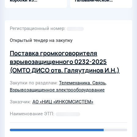
коробки из
гальванической
алюминиево-
развязкой - ЭнИ-
кремниевого сплава -
БИС-300-Ex
КВН
Регистрационный номер
Открытый тендер на закупку
Поставка громкоговорителя
взрывозащищенного 0232-2025
(ОМТО ДИСО отв. Галяутдинов И.Н.)
Закупки по разделам
Телемеханика. Связь
,
Взрывозащищенное электрооборудование
Заказчик
АО «НИЦ «ИНКОМСИСТЕМ»
Наименование ЭТП