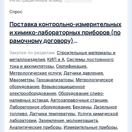
Регистрационный номер
Спрос
Поставка контрольно-измерительных
и химико-лабораторных приборов (по
рамочному договору)
(согл-1340886540-1; 100/ТАЦГО/ТЗП)
Закупки по разделам
Строительные материалы и
металлоизделия
,
КИП и А
,
Системы постоянного
тока и аккумуляторы
,
Сертификация.
Метрологические услуги
,
Датчики давления.
Манометры
,
Газоанализаторы
,
Метрологическое
оборудование
,
Взрывозащищенное
электрооборудование
,
Оборудование сливо-
наливных эстакад
,
Автозаправочные станции
,
Лабораторное оборудование
,
Бензины
,
Дизельное
топливо
,
Датчики температуры
,
Услуги химической
лаборатории
,
Заземление, молниезащита
,
Аналитические приборы
,
Измерительные приборы
,