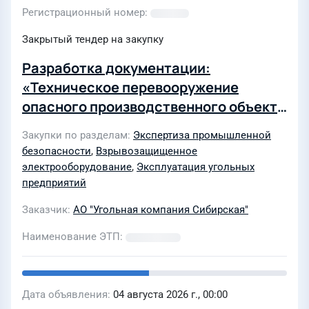
Регистрационный номер
Закрытый тендер на закупку
Разработка документации:
«Техническое перевооружение
опасного производственного объекта
Филиала «Шахта «Увальная» АО «УК
Закупки по разделам
Экспертиза промышленной
Сибирская» в части организации
безопасности
,
Взрывозащищенное
комплексного обеспыливания и
электрооборудование
,
Эксплуатация угольных
пылевзрывозащиты (Документация
предприятий
по борьбе с пылью и
Заказчик
АО "Угольная компания Сибирская"
пылевзрывозащиты Филиала «Шахта
Наименование ЭТП
«Увальная» АО «УК Сибирская»)» (2-й
этап торгов)
Дата объявления
04 августа 2026 г., 00:00