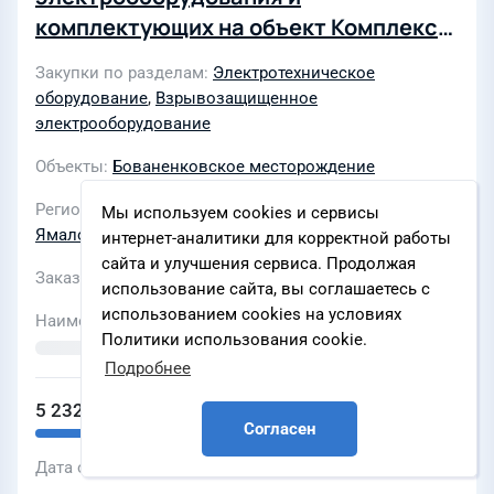
комплектующих на объект Комплекс
подготовки и переработки газа
Закупки по разделам
Электротехническое
(КППГ) (Участок работ 2). Наряд-
оборудование
,
Взрывозащищенное
Заказ №1 в составе стройки
электрооборудование
Строительство объектов БНГКМ для
Объекты
Бованенковское месторождение
нужд ООО "ГПН-Заполярье" (221-
2002762, 363/29) для нужд ООО
Регионы
Санкт-Петербург и Ленинградская область
,
Мы используем cookies и сервисы
Ямало-Ненецкий автономный округ
интернет-аналитики для корректной работы
"ГСП-2"
сайта и улучшения сервиса. Продолжая
Заказчик
АО «Газстройпром»
использование сайта, вы соглашаетесь с
использованием cookies на условиях
Наименование ЭТП
Политики использования cookie.
Подробнее
5 232 327 ₽
Согласен
Дата объявления
03 августа 2026 г., 14:11