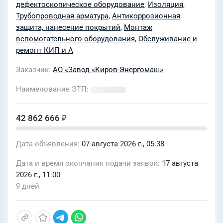
№112000066512
дефектоскопическое оборудование
,
Изоляция
,
Трубопроводная арматура
,
Антикоррозионная
защита, нанесение покрытий
,
Монтаж
вспомогательного оборудования
,
Обслуживание и
ремонт КИП и А
Заказчик
АО «Завод «Киров-Энергомаш»
Наименование ЭТП
42 862 666 ₽
Дата объявления
07 августа 2026 г., 05:38
Дата и время окончания подачи заявок
17 августа
2026 г., 11:00
9 дней