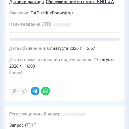
Датчики расхода
,
Обслуживание и ремонт КИП и А
ООО «РН-Сервис» в г. Нефтеюганск в
Заказчик
ПАО «НК «Роснефть»
2027-2028 г.г
Наименование ЭТП
Дата объявления
07 августа 2026 г., 12:57
Дата и время окончания подачи заявок
17 августа
2026 г., 16:00
8 дней
Регистрационный номер
Запрос (Т)КП