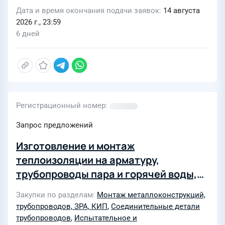
Дата и время окончания подачи заявок
14 августа
2026 г., 23:59
6 дней
Регистрационный номер
Запрос предложений
Изготовление и монтаж
теплоизоляции на арматуру,
трубопроводы пара и горячей воды,
включая РОУ-1 и РОУ-2 в рамках
Закупки по разделам
Монтаж металлоконструкций,
проведения работ по модернизации
трубопроводов, ЗРА, КИП
,
Соединительные детали
стенда для испытаний ПТУ инв.
трубопроводов
,
Испытательное и