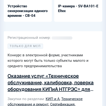
Устройство
IP-камера - SV-BA101-E
синхронизации единого
Eltex
времени - СВ-04
Регистрационный номер
ТОЛЬКО ДЛЯ МСП
Конкурс в электронной форме, участниками
которого могут быть только субъекты малого и
среднего предпринимательства
Оказание услуг «Техническое
обслуживание, калибровка, поверка
оборудования КИПиА НТГРЭС» для
нужд Нижнетуринской ГРЭС филиала
Закупки по разделам
КИП и А
,
Техническое
«Свердловский» ПАО «Т Плюс»
обслуживание и ремонт
,
Сертификация.