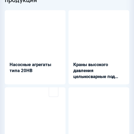
Насосные агрегаты
Краны высокого
типа 20НВ
давления
цельносварные под
приварку с редуктором
из стали 09Г2С