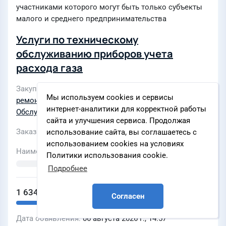
участниками которого могут быть только субъекты
малого и среднего предпринимательства
Услуги по техническому
обслуживанию приборов учета
расхода газа
Закупки по разделам
Техническое обслуживание и
Мы используем cookies и сервисы
ремонт
,
Расходомеры. Датчики расхода
,
интернет-аналитики для корректной работы
Обслуживание и ремонт КИП и А
сайта и улучшения сервиса. Продолжая
Заказчик
МУП "ТЕПЛОВЫЕ СЕТИ Г. БАЛТИЙСКА"
использование сайта, вы соглашаетесь с
использованием cookies на условиях
Наименование ЭТП
Политики использования cookie.
Подробнее
1 634 495 ₽
Согласен
Дата объявления
06 августа 2026 г., 14:57