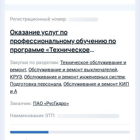
Регистрационный номер
Оказание услуг по
профессиональному обучению по
программе «Техническое
обслуживание элегазового
Закупки по разделам
Техническое обслуживание и
оборудования и работа с приборами и
ремонт
,
Обслуживание и ремонт выключателей,
устройствами для элегаза»
КРУЭ
,
Обслуживание и ремонт инженерных систем
,
сотрудников АО "Гидроремонт-ВКК"
Подготовка персонала
,
Обслуживание и ремонт КИП
и А
Заказчик
ПАО «РусГидро»
Наименование ЭТП