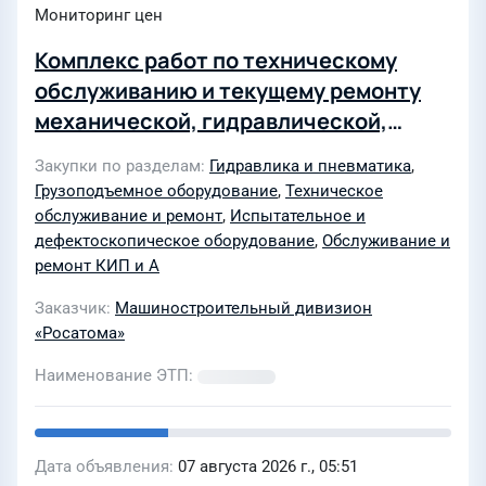
Мониторинг цен
Комплекс работ по техническому
обслуживанию и текущему ремонту
механической, гидравлической,
пневматической, электрической и
Закупки по разделам
Гидравлика и пневматика
,
электронной частей
Грузоподъемное оборудование
,
Техническое
технологического, подъемно-
обслуживание и ремонт
,
Испытательное и
транспортного и лабораторно-
дефектоскопическое оборудование
,
Обслуживание и
ремонт КИП и А
испытательного оборудования
Заказчик
Машиностроительный дивизион
«Росатома»
Наименование ЭТП
Дата объявления
07 августа 2026 г., 05:51