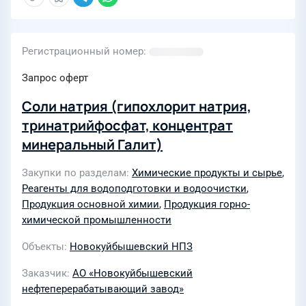
Регистрационный номер
Запрос оферт
Соли натрия (гипохлорит натрия,
тринатрийфосфат, концентрат
минеральный Галит)
Закупки по разделам
Химические продукты и сырье
,
Реагенты для водоподготовки и водоочистки
,
Продукция основной химии
,
Продукция горно-
химической промышленности
Объекты
Новокуйбышевский НПЗ
Заказчик
АО «Новокуйбышевский
нефтеперерабатывающий завод»