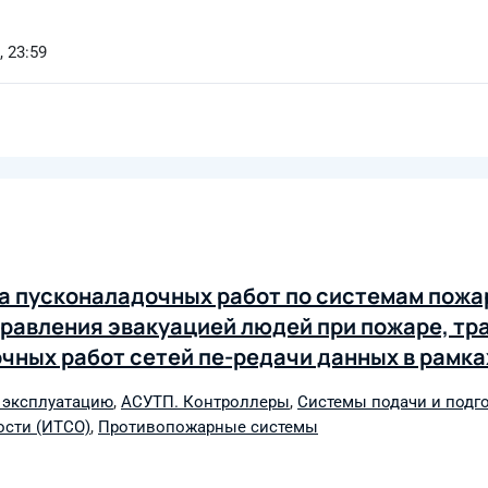
, 23:59
са пусконаладочных работ по системам пожа
правления эвакуацией людей при пожаре, тр
чных работ сетей пе-редачи данных в рамка
С»
 эксплуатацию
,
АСУТП. Контроллеры
,
Системы подачи и подг
сти (ИТСО)
,
Противопожарные системы