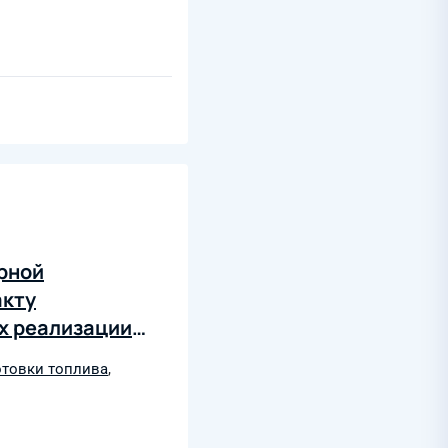
рной
акту
х реализации
отовки топлива
,