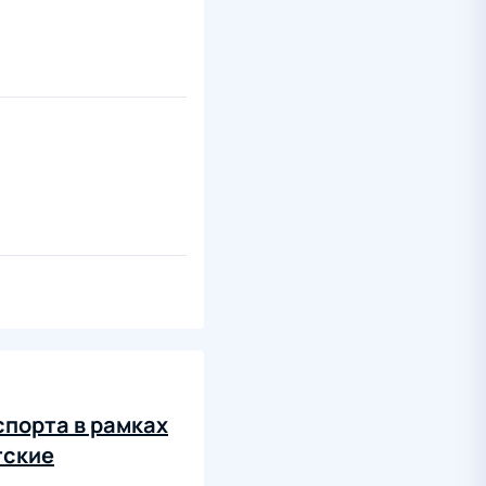
порта в рамках
тские