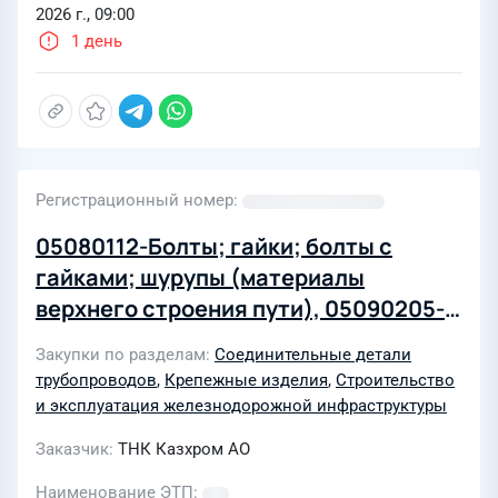
2026 г., 09:00
1 день
Регистрационный номер
05080112-Болты; гайки; болты с
гайками; шурупы (материалы
верхнего строения пути), 05090205-
Компенсаторы
Закупки по разделам
Соединительные детали
трубопроводов
,
Крепежные изделия
,
Строительство
и эксплуатация железнодорожной инфраструктуры
Заказчик
ТНК Казхром АО
Наименование ЭТП