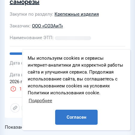
саморезы
Закупки по разделу
Крепежные изделия
Заказчик
ООО «СОЗАиТ»
Наименование ЭТП
Мы используем cookies и сервисы
Дата объявления
07 августа 2026 г., 09:36
интернет-аналитики для корректной работы
сайта и улучшения сервиса. Продолжая
Дата и время окончания подачи заявок
10 августа
использование сайта, вы соглашаетесь с
2026 г., 14:34
использованием cookies на условиях
1 день
Политики использования cookie.
Подробнее
Согласен
Показаны записи
1-20
из
40 107