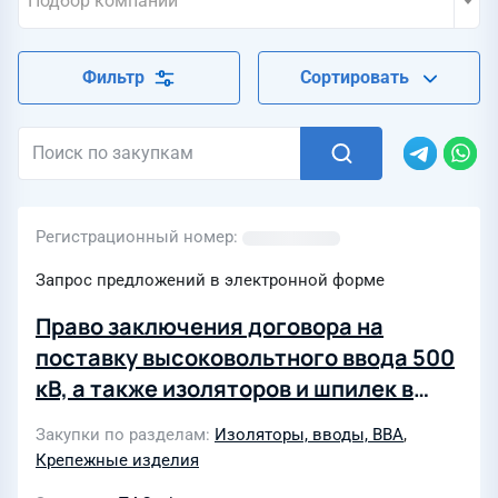
Подбор компаний
Фильтр
Сортировать
Регистрационный номер
Запрос предложений в электронной форме
Право заключения договора на
поставку высоковольтного ввода 500
кВ, а также изоляторов и шпилек в
сборе для трансформаторных вводов
Закупки по разделам
Изоляторы, вводы, ВВА
,
35 кВ в аварийный запас филиала ПАО
Крепежные изделия
"Россети" - МЭС Центра