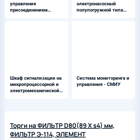
управления
электронасосный
присоединением
полупогружной типа
генераторного
НВ
выключателя с ОБ -
ШЭЭ 24Х 035Х
Шкаф сигнализации на
Система мониторинга и
микропроцессорной и
управления - СМИУ
электромеханической
базе - ЭКРА
Торги на ФИЛЬТР D80(89 Х s4) мм,
ФИЛЬТР Э-114, ЭЛЕМЕНТ