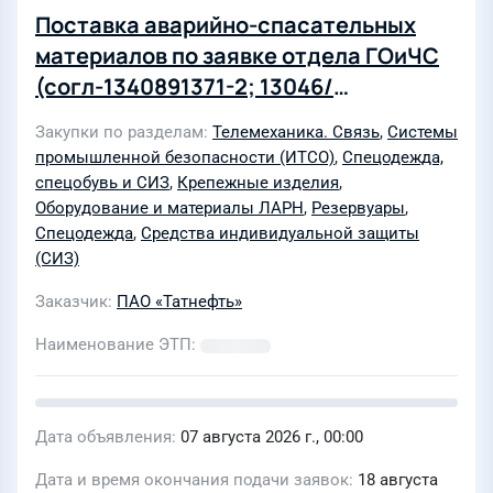
Поставка аварийно-спасательных
материалов по заявке отдела ГОиЧС
(согл-1340891371-2; 13046/
ВнСл(002))
Закупки по разделам
Телемеханика. Связь
,
Системы
промышленной безопасности (ИТСО)
,
Спецодежда,
спецобувь и СИЗ
,
Крепежные изделия
,
Оборудование и материалы ЛАРН
,
Резервуары
,
Спецодежда
,
Средства индивидуальной защиты
(СИЗ)
Заказчик
ПАО «Татнефть»
Наименование ЭТП
Дата объявления
07 августа 2026 г., 00:00
Дата и время окончания подачи заявок
18 августа