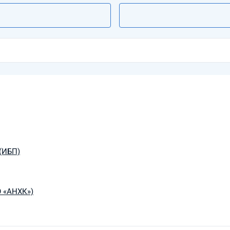
(ИБП)
О «АНХК»)