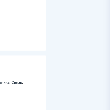
аника. Связь
,