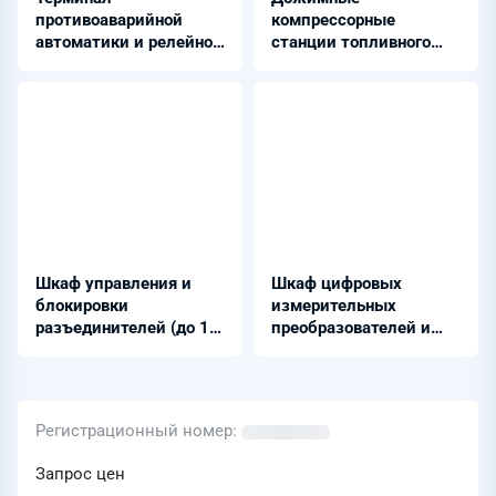
противоаварийной
компрессорные
автоматики и релейной
станции топливного
защиты 110 КВ и выше
газа для турбин -
- ТПА-01
ЭНЕРГАЗ
Шкаф управления и
Шкаф цифровых
блокировки
измерительных
разъединителей (до 10
преобразователей и
КА) - ШЭРА-Н-УБР-10
датчиков систем
мониторинга - ШНЭ
9401
Регистрационный номер
Запрос цен