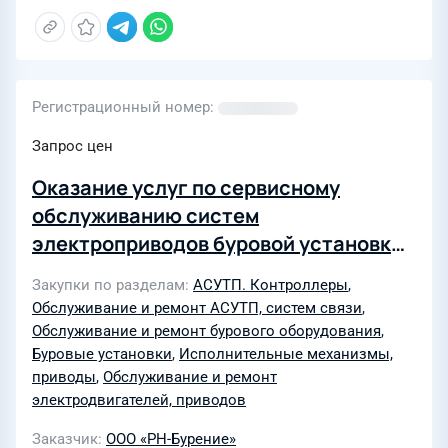
Регистрационный номер
Запрос цен
Оказание услуг по сервисному
обслуживанию систем
электроприводов буровой установки
с элементами автоматизированных
Закупки по разделам
АСУТП. Контроллеры
,
систем управления для
Обслуживание и ремонт АСУТП, систем связи
,
Нижневартовского филиала ООО "РН-
Обслуживание и ремонт бурового оборудования
,
Бурение"
Буровые установки
,
Исполнительные механизмы,
приводы
,
Обслуживание и ремонт
электродвигателей, приводов
Заказчик
ООО «РН-Бурение»