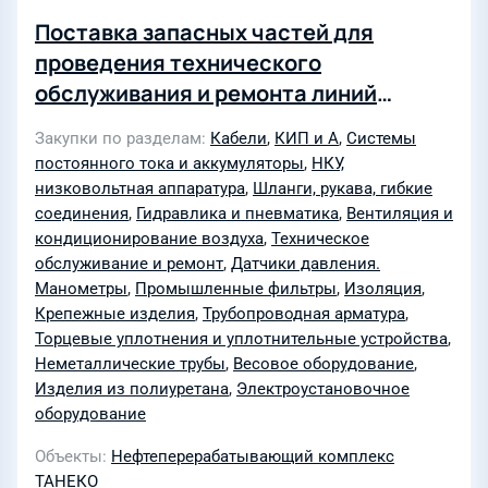
Поставка запасных частей для
проведения технического
обслуживания и ремонта линий
налива (объект: Проведении ТО на
Закупки по разделам
Кабели
,
КИП и А
,
Системы
объекте: АО ТАНЕКО)
постоянного тока и аккумуляторы
,
НКУ,
(согл-1340753754-1, 6643-ИсхП)
низковольтная аппаратура
,
Шланги, рукава, гибкие
соединения
,
Гидравлика и пневматика
,
Вентиляция и
кондиционирование воздуха
,
Техническое
обслуживание и ремонт
,
Датчики давления.
Манометры
,
Промышленные фильтры
,
Изоляция
,
Крепежные изделия
,
Трубопроводная арматура
,
Торцевые уплотнения и уплотнительные устройства
,
Неметаллические трубы
,
Весовое оборудование
,
Изделия из полиуретана
,
Электроустановочное
оборудование
Объекты
Нефтеперерабатывающий комплекс
ТАНЕКО