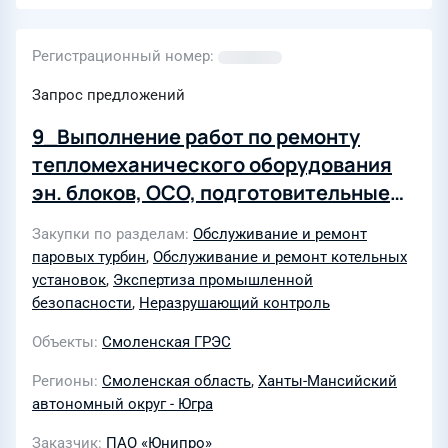
Регистрационный номер
Запрос предложений
9_Выполнение работ по ремонту
тепломеханического оборудования
эн. блоков, ОСО, подготовительные
работы для проведения ЭПБ и
Закупки по разделам
Обслуживание и ремонт
контроля металла эн. блоков и ОСО
паровых турбин
,
Обслуживание и ремонт котельных
для нужд филиала "Смоленская
установок
,
Экспертиза промышленной
ГРЭС"
безопасности
,
Неразрушающий контроль
Объекты
Смоленская ГРЭС
Регионы
Смоленская область
,
Ханты-Мансийский
автономный округ - Югра
Заказчик
ПАО «Юнипро»