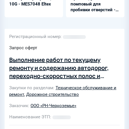
10G - MES7048 Eltex
помповый для
пробивки отверстий -
ПГПО-60
Регистрационный номер
Запрос оферт
Выполнение работ по текущему
ремонту и содержанию автодорог,
переходно-скоростных полос и
внутриплощадочных покрытий на
Закупки по разделам
Техническое обслуживание и
объектах ООО «РН-Черноземье»
ремонт
,
Дорожное строительство
Заказчик
ООО «РН-Черноземье»
Наименование ЭТП