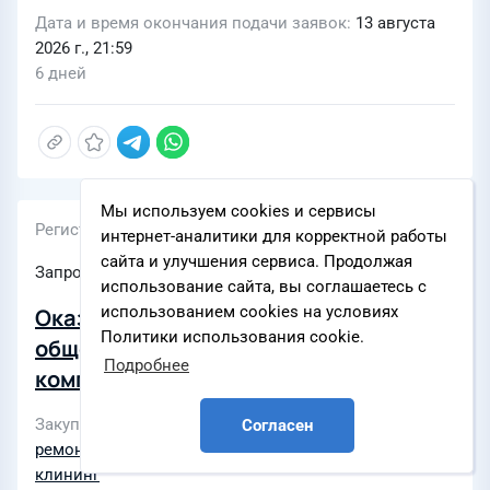
Дата и время окончания подачи заявок
13 августа
2026 г., 21:59
6 дней
Мы используем cookies и сервисы
Регистрационный номер
интернет-аналитики для корректной работы
сайта и улучшения сервиса. Продолжая
Запрос цен
использование сайта, вы соглашаетесь с
использованием cookies на условиях
Оказание услуг по организации
Политики использования cookie.
общественного питания и
Подробнее
комплексного сервисного
обслуживания объектов социально-
Закупки по разделам
Техническое обслуживание и
Согласен
бытового назначения на территории
ремонт
,
Услуги для персонала
,
Уборка территории,
ООО "Шкаповское ГПП" (Шкаповское
клининг