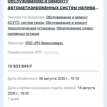
обслуживанию и ремонту
автоматизированных систем налива
(АСН) нефтепродуктов в
Закупки по разделам
Обслуживание и ремонт
автомобильные цистерны на
АСУТП, систем связи
,
Обслуживание и ремонт
нефтебазах ООО «РН-Черноземье"
технологических установок
,
Оборудование сливо-
наливных эстакад
Заказчик
ООО «РН-Черноземье»
Наименование ЭТП
10 833 844 ₽
Дата объявления
06 августа 2026 г., 10:10
Дата и время окончания подачи заявок
14 августа
2026 г., 18:00
7 дней