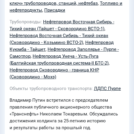
ключ» трубопроводов, станций, нефтебаз
,
Топливо и
нефтепродукты
,
Присадки
Трубопроводы
Нефтепровод Восточная Сибирь -
Тихий океан (Тайшет - Сковородино ВСТО-1)
,
Нефтепровод Восточная Сибирь - Тихий океан
(Сковородино - Козьмино ВСТО-2)
,
Нефтепровод
Куюмба - Тайшет
,
Нефтепровод Заполярье - Пурпе -
Самотлор
,
Нефтепровод Унеча - Усть-Луга
(Балтийская трубопроводная система-II БТС-2)
,
Нефтепровод Сковородино - граница КНР
(Сковородино - Мохэ)
Объекты трубопроводного транспорта
ЛДПС Пурпе
Владимир Путин встретился с председателем
правления публичного акционерного общества
«Транснефть» Николаем Токаревым. Обсуждались
достижения холдинга за 25-летнию историю
и результаты работы за прошлый год.