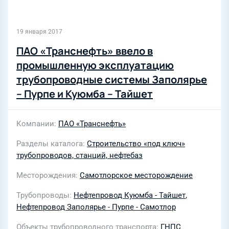
19 января 2017
ПАО «Транснефть» ввело в
промышленную эксплуатацию
трубопроводные системы Заполярье
– Пурпе и Куюмба – Тайшет
Компании
ПАО «Транснефть»
Разделы каталога
Строительство «под ключ»
трубопроводов, станций, нефтебаз
Месторождения
Самотлорское месторождение
Трубопроводы
Нефтепровод Куюмба - Тайшет
,
Нефтепровод Заполярье - Пурпе - Самотлор
Объекты трубопроводного транспорта
ГНПС