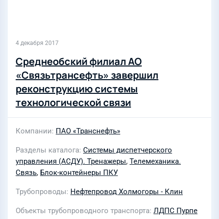
4 декабря 2017
Среднеобский филиал АО
«Связьтрансефть» завершил
реконструкцию системы
технологической связи
Компании
ПАО «Транснефть»
Разделы каталога
Системы диспетчерского
управления (АСДУ). Тренажеры
,
Телемеханика.
Связь
,
Блок-контейнеры ПКУ
Трубопроводы
Нефтепровод Холмогоры - Клин
Объекты трубопроводного транспорта
ЛДПС Пурпе