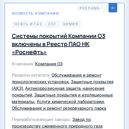
НОВОСТЬ КОМПАНИИ
20 июля 2026
НЕФТЬ И ГАЗ
СПГ
ХИМИЯ
Системы покрытий Компании О3
включены в Реестр ПАО НК
«Роснефть»
Компания
Компания О3
Разделы каталога
Обслуживание и ремонт
технологических установок
,
Защитные покрытия
(АКЗ)
,
Антикоррозионная защита, нанесение
покрытий
,
Защитные покрытия и изоляционные
материалы
,
Услуги химической лаборатории
,
Обслуживание и ремонт резервуарного парка
Перерабатывающие заводы
Завод по
производству сжиженного природного газа