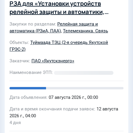
РЗА для «Установки устройств
релейной защиты и автоматики,
средств связи на объектах ПАО
Закупки по разделам
Релейная защита и
«Якутскэнерго» при реализации
автоматика (РЗиА, ПАА)
,
Телемеханика. Связь
СВЭМ от Якутской ГРЭС-2 (2-я
Объекты
Туймаада ТЭЦ (2-я очередь Якутской
очередь)»
ГРЭС-2)
Заказчик
ПАО «Якутскэнерго»
Наименование ЭТП
Дата объявления
07 августа 2026 г., 00:00
Дата и время окончания подачи заявок
12 августа
2026 г., 04:00
4 дня