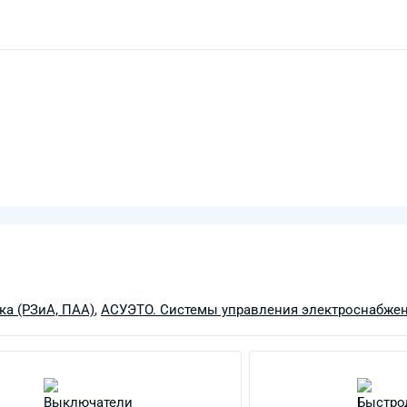
ка (РЗиА, ПАА)
,
АСУЭТО. Системы управления электроснабже