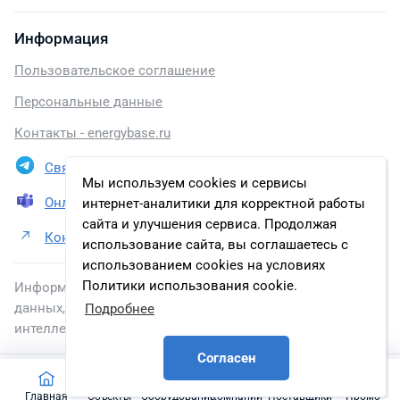
Информация
Пользовательское соглашение
Персональные данные
Контакты - energybase.ru
Связаться в Telegram
Мы используем cookies и сервисы
Онлайн презентация
интернет-аналитики для корректной работы
сайта и улучшения сервиса. Продолжая
Контакты ПАО «НК «Роснефть»
использование сайта, вы соглашаетесь с
использованием cookies на условиях
Политики использования cookie.
Информация, размещенная на сайте, включена в базу
данных, зарегистрированную в Федеральной службе по
Подробнее
интеллектуальной собственности.
Согласен
2026 © energybase.ru
Главная
Объекты
Оборудование
Компании
Поставщики
Промо