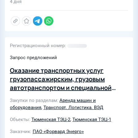
4 дня
Регистрационный номер
Запрос предложений
Оказание транспортных услуг
грузопассажирским, грузовым
автотранспортом и специальной
техникой для нужд Тюменской ТЭЦ-1,
Закупки по разделам
Аренда машин и
Тюменской ТЭЦ-2 филиала
оборудования
,
Транспорт. Логистика. ВЭД
Энергосистема "Западная Сибирь"
Объекты
Тюменская ТЭЦ-2
,
Тюменская ТЭЦ-1
ПАО "Форвард Энерго"
Заказчик
ПАО «Форвард Энерго»