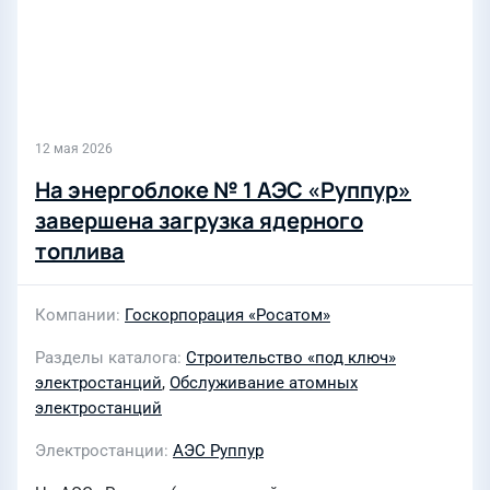
12 мая 2026
На энергоблоке № 1 АЭС «Руппур»
завершена загрузка ядерного
топлива
Компании
Госкорпорация «Росатом»
Разделы каталога
Строительство «под ключ»
электростанций
,
Обслуживание атомных
электростанций
Электростанции
АЭС Руппур