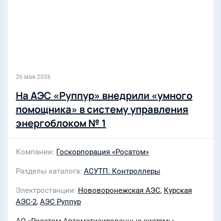
26 мая 2026
На АЭС «Руппур» внедрили «умного
помощника» в систему управления
энергоблоком № 1
Компании
Госкорпорация «Росатом»
Разделы каталога
АСУТП. Контроллеры
Электростанции
Нововоронежская АЭС
,
Курская
АЭС-2
,
АЭС Руппур