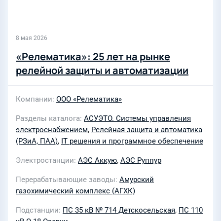
8 мая 2026
«Релематика»: 25 лет на рынке
релейной защиты и автоматизации
Компании
ООО «Релематика»
Разделы каталога
АСУЭТО. Системы управления
электроснабжением
,
Релейная защита и автоматика
(РЗиА, ПАА)
,
IT решения и программное обеспечение
Электростанции
АЭС Аккую
,
АЭС Руппур
Перерабатывающие заводы
Амурский
газохимический комплекс (АГХК)
Подстанции
ПС 35 кВ № 714 Детскосельская
,
ПС 110