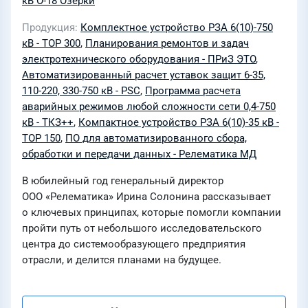
кВ О-18 Озерки
Продукция
Комплектное устройство РЗА 6(10)-750
кВ - ТОР 300
,
Планирования ремонтов и задач
электротехнического оборудования - ПРиЗ ЭТО
,
Автоматизированный расчет уставок защит 6-35,
110-220, 330-750 кВ - PSC
,
Программа расчета
аварийных режимов любой сложности сети 0,4-750
кВ - ТКЗ++
,
Компактное устройство РЗА 6(10)-35 кВ -
ТОР 150
,
ПО для автоматизированного сбора,
обработки и передачи данных - Релематика МД
В юбилейный год генеральный директор
ООО «Релематика» Ирина Солонина рассказывает
о ключевых принципах, которые помогли компании
пройти путь от небольшого исследовательского
центра до системообразующего предприятия
отрасли, и делится планами на будущее.