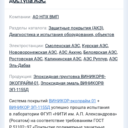
доступа АЭС
Компании
АО НПХ ВМП
Разделы каталога
Защитные покрытия (АКЗ)
,
Диагностика и испытания оборудования, объектов
Электростанции
Смоленская АЭС
,
Курская АЭС
,
Нововоронежская АЭС
,
АЭС Аккую
,
Белоярская АЭС
,
Ростовская АЭС
,
Калининская АЭС
,
АЭС Руппур
,
АЭС
Эль-Дабаа
Продукция
Эпоксидная грунтовка ВИНИКОР®-
ЭКОПРАЙМ-01
,
Эпоксидная эмаль ВИНИКОР®
ЭП-1155Д
Система покрытий
ВИНИКОР-экопрайм 01
+
ВИНИКОР ЭП-1155Д
успешно прошла испытания
в лаборатории ФГУП «НИТИ им. А.П. Александрова»
(Росатом) на соответствие требованиям ГОСТ
Р 51102−97 «Покрытие полимерные защитные