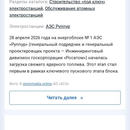
Разделы каталога
Строительство «под ключ»
электростанций
,
Обслуживание атомных
электростанций
Электростанции
АЭС Руппур
28 апреля 2026 года на энергоблоке № 1 АЭС
«Руппур» (генеральный подрядчик и генеральный
проектировщик проекта — Инжиниринговый
дивизион госкорпорации «Росатом») началась
загрузка свежего ядерного топлива. Этот этап стал
первым в рамках ключевого пускового этапа блока.
Фото: ©
atommedia.online
, АО «АСЭ»
Читать далее