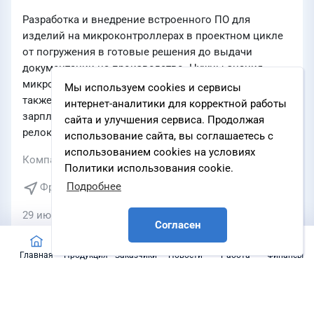
Разработка и внедрение встроенного ПО для
изделий на микроконтроллерах в проектном цикле
от погружения в готовые решения до выдачи
документации на производство. Нужны знания
микроконтроллеров Cortex M0–M7 и языка Си, а
Мы используем cookies и сервисы
также понимание жизненного цикла продукта. Белая
интернет-аналитики для корректной работы
зарплата с окладом и премией, ДМС и
сайта и улучшения сервиса. Продолжая
релокационный пакет для переезда.
использование сайта, вы соглашаетесь с
использованием cookies на условиях
Компания
ООО МНПП «АНТРАКС»
Политики использования cookie.
Подробнее
Фрязино
29 июля 2026 г.
Согласен
Главная
Продукция
Заказчики
Новости
Работа
Финансы
Финансовые показатели