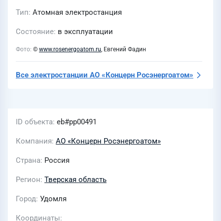
Тип
Атомная электростанция
Состояние
в эксплуатации
Фото
©
www.rosenergoatom.ru
, Евгений Фадин
Все электростанции
АО «Концерн Росэнергоатом»
ID объекта
eb#pp00491
Компания
АО «Концерн Росэнергоатом»
Страна
Россия
Регион
Тверская область
Город
Удомля
Координаты