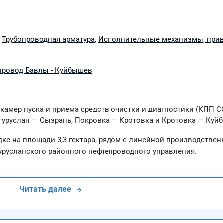
,
Трубопроводная арматура
,
Исполнительные механизмы, при
провод Бавлы - Куйбышев
 камер пуска и приема средств очистки и диагностики (КПП С
гуруслан — Сызрань, Покровка — Кротовка и Кротовка — Куй
е на площади 3,3 гектара, рядом с линейной производствен
гурусланского районного нефтепроводного управления.
Читать далее