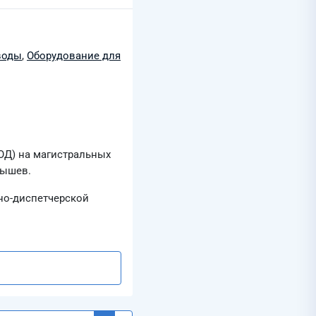
воды
,
Оборудование для
ОД) на магистральных
бышев.
но-диспетчерской