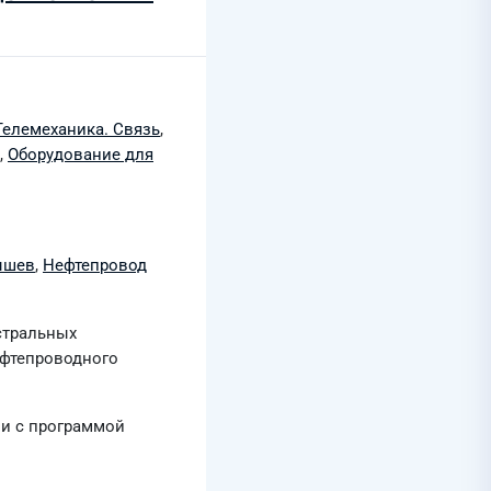
Телемеханика. Связь
,
,
Оборудование для
ышев
,
Нефтепровод
стральных
ефтепроводного
ии c программой