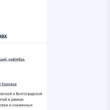
нах
ций, нефтебаз
,
 Ерзовка
овской и Волгоградской
тий в рамках
новки и сниженных