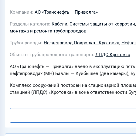
Компании
АО «Транснефть – Приволга»
Разделы каталога
Кабели
,
Системы защиты от коррозии
монтажа и ремонта трубопроводов
Трубопроводы
Нефтепровод Покровка - Кротовка
,
Нефте
Объекты трубопроводного транспорта
ЛПДС Кротовка
АО «Транснефть — Приволга» ввело в эксплуатацию пять
нефтепроводах (МН) Бавлы — Куйбышев (две камеры), Бу
Комплекс сооружений построен на стационарной площадк
станцией (ЛПДС) «Кротовка» в зоне ответственности Бу