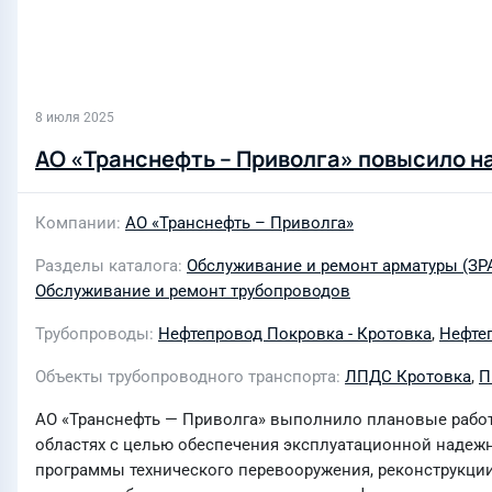
8 июля 2025
АО «Транснефть – Приволга» повысило н
Компании
АО «Транснефть – Приволга»
Разделы каталога
Обслуживание и ремонт арматуры (ЗР
Обслуживание и ремонт трубопроводов
Трубопроводы
Нефтепровод Покровка - Кротовка
,
Нефте
Объекты трубопроводного транспорта
ЛПДС Кротовка
,
П
АО «Транснефть — Приволга» выполнило плановые работ
областях с целью обеспечения эксплуатационной надеж
программы технического перевооружения, реконструкци