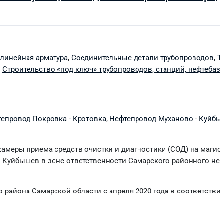
 линейная арматура
,
Соединительные детали трубопроводов
,
,
Строительство «под ключ» трубопроводов, станций, нефтебаз
епровод Покровка - Кротовка
,
Нефтепровод Муханово - Куйб
камеры приема средств очистки и диагностики (СОД) на маги
 Куйбышев в зоне ответственности Самарского районного н
района Самарской области с апреля 2020 года в соответств