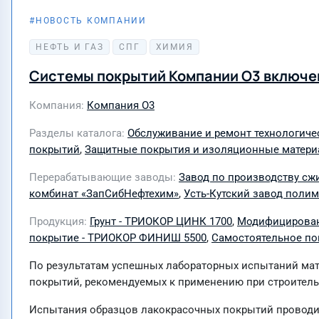
НОВОСТЬ КОМПАНИИ
20 июля 2026
НЕФТЬ И ГАЗ
СПГ
ХИМИЯ
Системы покрытий Компании О3 включе
Компания
Компания О3
Разделы каталога
Обслуживание и ремонт технологиче
покрытий
,
Защитные покрытия и изоляционные матер
Перерабатывающие заводы
Завод по производству сж
комбинат «ЗапСибНефтехим»
,
Усть-Кутский завод полим
Продукция
Грунт - ТРИОКОР ЦИНК 1700
,
Модифицирован
покрытие - ТРИОКОР ФИНИШ 5500
,
Самостоятельное по
По результатам успешных лабораторных испытаний ма
покрытий, рекомендуемых к применению при строитель
Испытания образцов лакокрасочных покрытий проводил