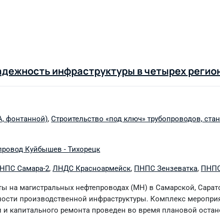
адежность инфраструктуры в четырех регио
А, фонтанной)
,
Строительство «под ключ» трубопроводов, стан
провод Куйбышев - Тихорецк
НПС Самара-2
,
ЛНДС Красноармейск
,
ПНПС Зензеватка
,
ПНПС
ы на магистральных нефтепроводах (МН) в Самарской, Сарат
ности производственной инфраструктуры. Комплекс мероприя
и и капитального ремонта проведен во время плановой оста