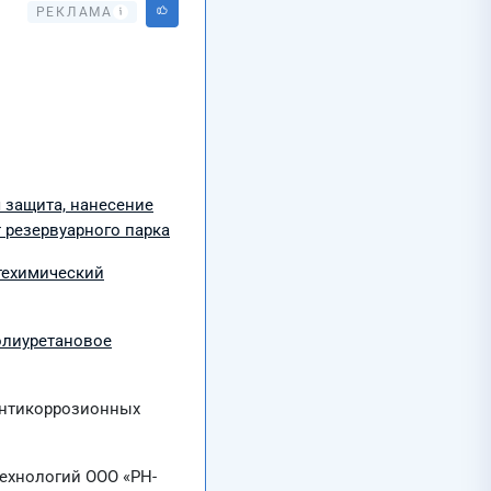
 защита, нанесение
 резервуарного парка
техимический
олиуретановое
антикоррозионных
ехнологий ООО «РН-