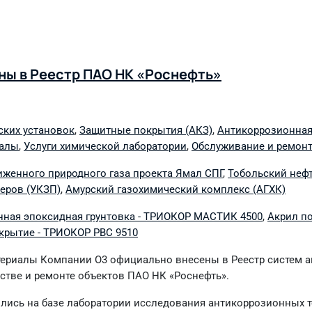
ны в Реестр ПАО НК «Роснефть»
ских установок
,
Защитные покрытия (АКЗ)
,
Антикоррозионная
иалы
,
Услуги химической лаборатории
,
Обслуживание и ремонт
иженного природного газа проекта Ямал СПГ
,
Тобольский неф
еров (УКЗП)
,
Амурский газохимический комплекс (АГХК)
ная эпоксидная грунтовка - ТРИОКОР МАСТИК 4500
,
Акрил п
крытие - ТРИОКОР PBC 9510
териалы Компании О3 официально внесены в Реестр систем 
стве и ремонте объектов ПАО НК «Роснефть».
ись на базе лаборатории исследования антикоррозионных т