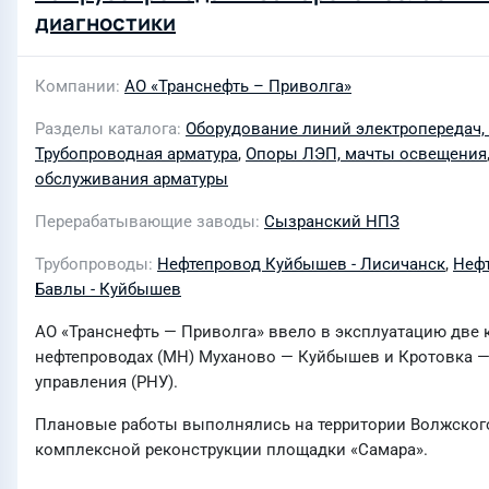
диагностики
Компании
АО «Транснефть – Приволга»
Разделы каталога
Оборудование линий электропередач,
Трубопроводная арматура
,
Опоры ЛЭП, мачты освещения
обслуживания арматуры
Перерабатывающие заводы
Сызранский НПЗ
Трубопроводы
Нефтепровод Куйбышев - Лисичанск
,
Нефт
Бавлы - Куйбышев
АО «Транснефть — Приволга» ввело в эксплуатацию две 
нефтепроводах (МН) Муханово — Куйбышев и Кротовка —
управления (РНУ).
Плановые работы выполнялись на территории Волжского 
комплексной реконструкции площадки «Самара».