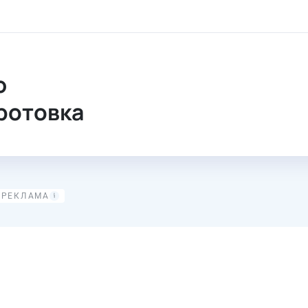
ю
ротовка