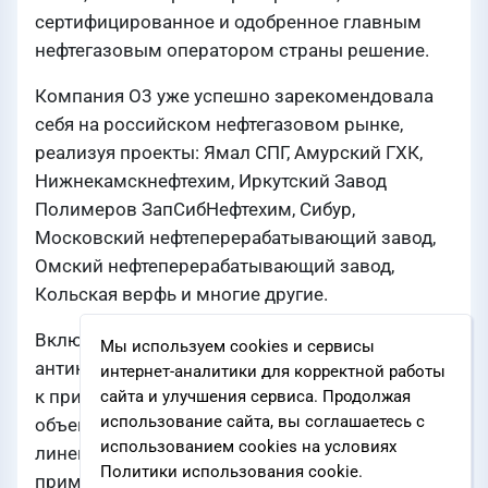
сертифицированное и одобренное главным
нефтегазовым оператором страны решение.
Компания О3 уже успешно зарекомендовала
себя на российском нефтегазовом рынке,
реализуя проекты: Ямал СПГ, Амурский ГХК,
Нижнекамскнефтехим, Иркутский Завод
Полимеров ЗапСибНефтехим, Сибур,
Московский нефтеперерабатывающий завод,
Омский нефтеперерабатывающий завод,
Кольская верфь и многие другие.
Включение в Реестр систем
Мы используем cookies и сервисы
антикоррозионных покрытий, рекомендуемых
интернет-аналитики для корректной работы
к применению при строительстве и ремонте
сайта и улучшения сервиса. Продолжая
использование сайта, вы соглашаетесь с
объектов ПАО «НК «Роснефть» означает, что
использованием cookies на условиях
линейка материалов ТРИОКОР доступна для
Политики использования cookie.
применения на самых ответственных объектах