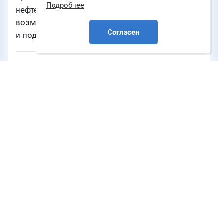
Подробнее
нефтегазового сектора, что открывает новые
возможности для наших партнеров
Согласен
и подрядчиков.
Источник
o3.com
НЕФТЬ И ГАЗ
СПГ
ХИМИЯ
Компании
Компания О3
,
ОАО «Ямал СПГ»
,
ПАО «НК
«Роснефть»
,
Иркутская нефтяная компания
ООО «ИНК»
,
ПАО «СИБУР Холдинг»
,
ООО
«ЗапСибНефтехим»
,
ООО «АМУРСКИЙ ГХК»
Перерабатывающие заводы
Завод по производству сжиженного
природного газа проекта Ямал СПГ
,
Тобольский нефтехимический комбинат