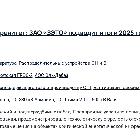
ренитет: ЗАО «ЗЭТО» подводит итоги 2025 г
аратура
,
Распределительные устройства СН и ВН
кутская ГРЭС-2
,
АЭС Эль-Дабаа
ансодержащего газа и производству СПГ
,
Балтийский газохим
кала
,
ПС 330 кВ Армавир
,
ПС Тойма-2
,
ПС 500 кВ Варяг
ижений и подтверждённых побед. Предприятие укрепило пози
дования, продемонстрировало технологическую зрелость оте
тозамещения на объектах критической энергетической инфра