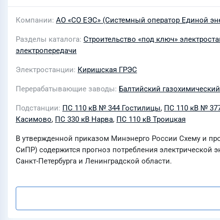
Компании
АО «СО ЕЭС» (Системный оператор Единой эн
Разделы каталога
Строительство «под ключ» электрост
электропередачи
Электростанции
Киришская ГРЭС
Перерабатывающие заводы
Балтийский газохимический
Подстанции
ПС 110 кВ № 344 Гостилицы
,
ПС 110 кВ № 37
Касимово
,
ПС 330 кВ Нарва
,
ПС 110 кВ Троицкая
В утвержденной приказом Минэнерго России Схему и про
СиПР) содержится прогноз потребления электрической 
Санкт-Петербурга и Ленинградской области.