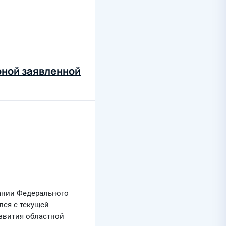
рной заявленной
дании Федерального
лся с текущей
звития областной