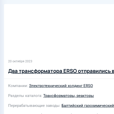
20 октября 2023
Два трансформатора ERSO отправились 
Компании
Электротехнический холдинг ERSO
Разделы каталога
Трансформаторы, реакторы
Перерабатывающие заводы
Балтийский газохимический