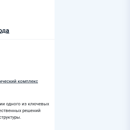
ода
ический комплекс
ции одного из ключевых
чественных решений
структуры.