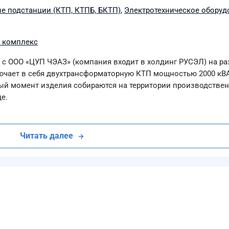
е подстанции (КТП, КТПБ, БКТП)
,
Электротехническое оборуд
 комплекс
с ООО «ЦУП ЧЭАЗ» (компания входит в холдинг РУСЭЛ) на ра
ючает в себя двухтрансформаторную КТП мощностью 2000 кВА
нный момент изделия собираются на территории производстве
е.
Читать далее