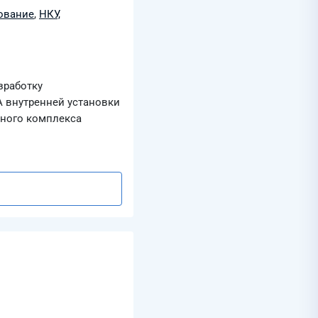
ование
,
НКУ,
зработку
 внутренней установки
нного комплекса