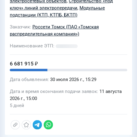
электросетевых объектов
,
Строительство «под
Петровский Участок, мкр. Героя ВОВ
ключ» линий электропередачи
,
Модульные
А.П. Дмитриева, земельный участок
подстанции (КТП, КТПБ, БКТП)
7518, 7527. «Строительство ВЛИ-0,4кВ
Заказчик
Россети Томск (ПАО «Томская
в окр. с. Зоркальцево для
распределительная компания»)
технологического присоединения»
Наименование ЭТП
Томская обл., р-н Томский, окр. с.
Зоркальцево, с.т. «Изумруд», уч. 196,
6 681 915 ₽
кадастровый номер земельного
участка 70:14:0131006:5
Дата объявления
30 июля 2026 г., 15:29
Дата и время окончания подачи заявок
11 августа
2026 г., 15:00
5 дней