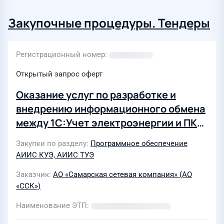
Закупочные процедуры. Тендеры
Регистрационный номер
Открытый запрос оферт
Оказание услуг по разработке и
внедрению информационного обмена
между 1С:Учет электроэнергии и ПК
"Энергосфера" с последующим
Закупки по разделу
Программное обеспечение
предоставлением данных
АИИС КУЭ, АИИС ТУЭ
потребителям в Личном кабинете
Заказчик
АО «Самарская сетевая компания» (АО
«ССК»)
Наименование ЭТП