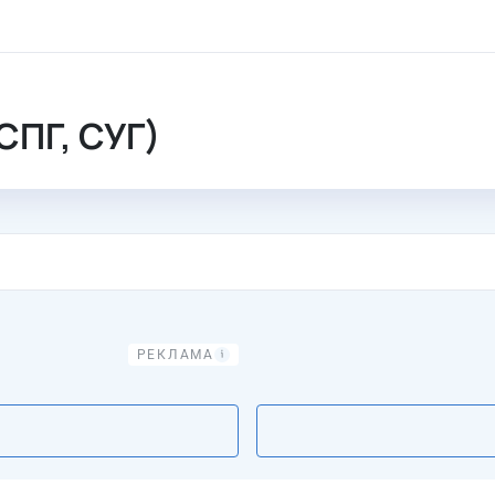
вки сжижения газа (СПГ, СУГ)
СПГ, СУГ)