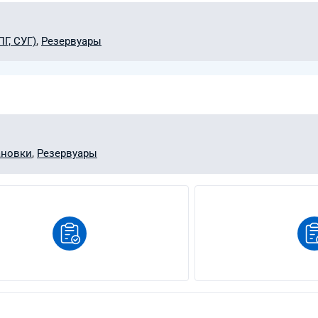
Г, СУГ)
,
Резервуары
ановки
,
Резервуары