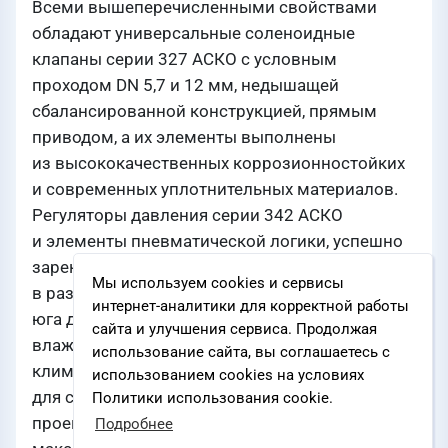
Всеми вышеперечисленными свойствами
обладают универсальные соленоидные
клапаны серии 327 АСКО с условным
проходом DN 5,7 и 12 мм, недышащей
сбалансированной конструкцией, прямым
приводом, а их элементы выполнены
из высококачественных коррозионностойких
и современных уплотнительных материалов.
Регуляторы давления серии 342 АСКО
и элементы пневматической логики, успешно
зарекомендовали себя при работе
Мы используем cookies и сервисы
в различных климатических зонах: от жаркого
интернет-аналитики для корректной работы
юга до Крайнего Севера, а также в условиях
сайта и улучшения сервиса. Продолжая
влажного морского и сухого пустынного
использование сайта, вы соглашаетесь с
климата. Серийно выпускаемые модификации
использованием cookies на условиях
для стыкового и трубного монтажа позволили
Политики использования cookie.
проектировщикам поезда создать
Подробнее