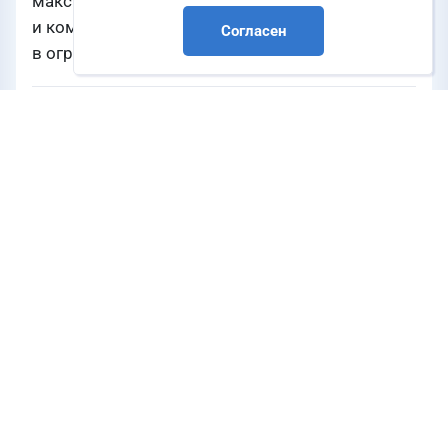
максимально плотную компоновку
и компактно разместить оборудование
Согласен
в ограниченном пространстве.
Источник
www.metran.ru
НЕФТЬ И ГАЗ
ЭЛЕКТРОЭНЕРГЕТИКА
Компания
Промышленная Группа «Метран»
Продукция
Управляющие клапаны - Метран-АСКО-327
,
Фильтр-регуляторы - Метран-АСКО-342
Направления деятельности
Соленоидные клапаны
,
Фильтр-регуляторы
Разделы каталога