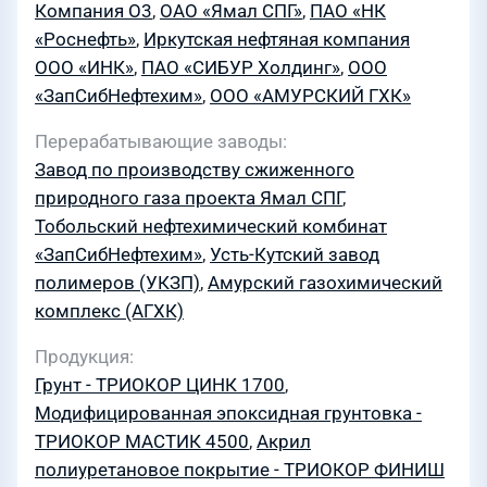
Компания О3
,
ОАО «Ямал СПГ»
,
ПАО «НК
«Роснефть»
,
Иркутская нефтяная компания
ООО «ИНК»
,
ПАО «СИБУР Холдинг»
,
ООО
«ЗапСибНефтехим»
,
ООО «АМУРСКИЙ ГХК»
Перерабатывающие заводы
Завод по производству сжиженного
природного газа проекта Ямал СПГ
,
Тобольский нефтехимический комбинат
«ЗапСибНефтехим»
,
Усть-Кутский завод
полимеров (УКЗП)
,
Амурский газохимический
комплекс (АГХК)
Продукция
Грунт - ТРИОКОР ЦИНК 1700
,
Модифицированная эпоксидная грунтовка -
ТРИОКОР МАСТИК 4500
,
Акрил
полиуретановое покрытие - ТРИОКОР ФИНИШ