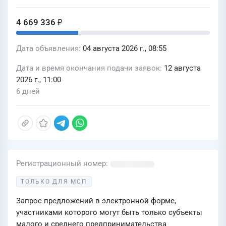
59:32:3480001:1036, :1012, :5932,
:5933)» для производственного
4 669 336 ₽
отделения: «Пермские городские
электрические сети» филиала ПАО
Дата объявления
04 августа 2026 г., 08:55
"Россети Урал" "Пермэнерго"
Дата и время окончания подачи заявок
12 августа
2026 г., 11:00
6 дней
Регистрационный номер
ТОЛЬКО ДЛЯ МСП
Запрос предложений в электронной форме,
участниками которого могут быть только субъекты
малого и среднего предпринимательства