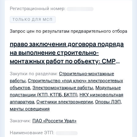
Регистрационный номер
ТОЛЬКО ДЛЯ МСП
Запрос цен по результатам предварительного отбора
право заключения договора подряда
на выполнение строительно-
монтажных работ по объекту: СМР
«Строительство КТПС 10/0,4 кВ с
Закупки по разделам
Строительно-монтажные
оборудованием учета э/э, ВЛ 10 кВ, ВЛ
работы
,
Строительство «под ключ» электросетевых
0,4 кВ, оборудование учета э/э на
объектов
,
Электромонтажные работы
,
Модульные
опорах ВЛ 0,4 кВ для
подстанции (КТП, КТПБ, БКТП)
,
НКУ, низковольтная
аппаратура
,
Счетчики электроэнергии
,
Опоры ЛЭП,
электроснабжения малоэтажных
мачты освещения
жилых застроек по адресу: Пермский
край, Пермский район, п. Горный (кад.
Заказчик
ПАО «Россети Урал»
номер зем. участка
Наименование ЭТП