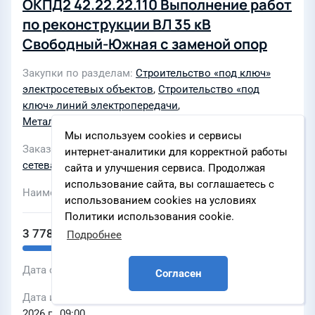
ОКПД2 42.22.22.110 Выполнение работ
по реконструкции ВЛ 35 кВ
Свободный-Южная с заменой опор
Закупки по разделам
Строительство «под ключ»
электросетевых объектов
,
Строительство «под
ключ» линий электропередачи
,
Металлоконструкции
,
Опоры ЛЭП, мачты освещения
Мы используем cookies и сервисы
Заказчик
АО «Дальневосточная распределительная
интернет-аналитики для корректной работы
сетевая компания» (АО «ДРСК»)
сайта и улучшения сервиса. Продолжая
использование сайта, вы соглашаетесь с
Наименование ЭТП
использованием cookies на условиях
Политики использования cookie.
3 778 242 ₽
Подробнее
Дата объявления
04 августа 2026 г., 00:00
Согласен
Дата и время окончания подачи заявок
13 августа
2026 г., 09:00