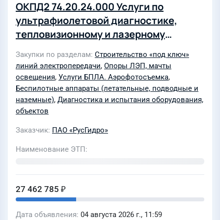
ОКПД2 74.20.24.000 Услуги по
ультрафиолетовой диагностике,
тепловизионному и лазерному
сканированию, техническому
Закупки по разделам
Строительство «под ключ»
осмотру, обследованию охранных
линий электропередачи
,
Опоры ЛЭП, мачты
зон, дистанционному зондированию
освещения
,
Услуги БПЛА. Аэрофотосъемка
,
земли, поопорному обследованию
Беспилотные аппараты (летательные, подводные и
наземные)
,
Диагностика и испытания оборудования,
воздушных линий электропередачи
объектов
(далее ВЛ) 35-220 кВ при помощи
беспилотных авиационных систем, а
Заказчик
ПАО «РусГидро»
так же по камеральной обработке
Наименование ЭТП
материалов аэрофотосъёмки в целях
подготовки отчётов по проведению
обследования ВЛ, включая
27 462 785 ₽
составление паспортов,
обследованных ВЛ. (85017-ЭКСП
Дата объявления
04 августа 2026 г., 11:59