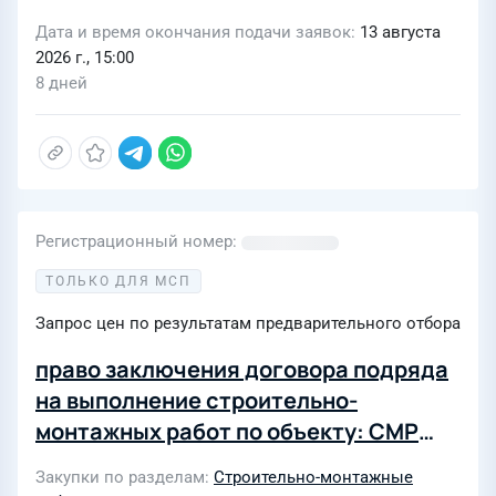
Дата и время окончания подачи заявок
13 августа
2026 г., 15:00
8 дней
Регистрационный номер
ТОЛЬКО ДЛЯ МСП
Запрос цен по результатам предварительного отбора
право заключения договора подряда
на выполнение строительно-
монтажных работ по объекту: СМР
Реконструкция КЛ 6кВ ТП 7731 до
Закупки по разделам
Строительно-монтажные
опоры КВЛ 6кВ ПС 17 ф.9-ТП 7731 (ф.17-