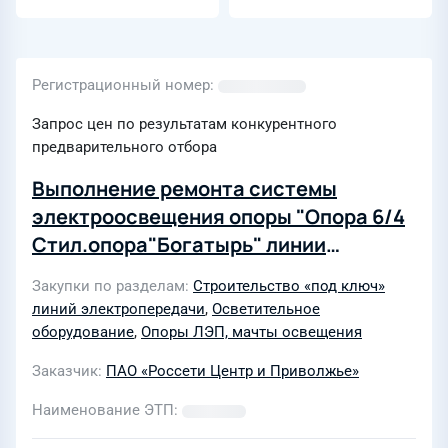
Регистрационный номер
Запрос цен по результатам конкурентного
предварительного отбора
Выполнение ремонта системы
электроосвещения опоры "Опора 6/4
Стил.опора"Богатырь" линии
электропередач 130000004578
Закупки по разделам
Строительство «под ключ»
"ВЛ-110 кВ Районная-Пенкино" для
линий электропередачи
,
Осветительное
нужд филиала "Владимирэнерго"
оборудование
,
Опоры ЛЭП, мачты освещения
Заказчик
ПАО «Россети Центр и Приволжье»
Наименование ЭТП