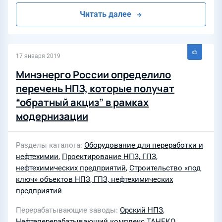
Читать далее
17 января 2019
Минэнерго России определило
перечень НПЗ, которые получат
“обратный акциз” в рамках
модернизации
Разделы каталога
Оборудование для переработки и
нефтехимии
,
Проектирование НПЗ, ГПЗ,
нефтехимических предприятий
,
Строительство «под
ключ» объектов НПЗ, ГПЗ, нефтехимических
предприятий
Перерабатывающие заводы
Орский НПЗ
,
Нефтеперерабатывающий комплекс ТАНЕКО
,