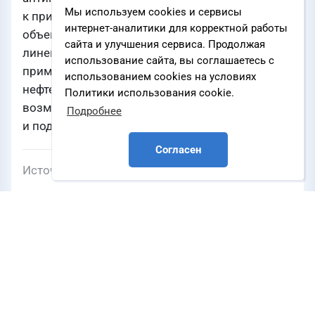
Мы используем cookies и сервисы
к применению при строительстве и ремонте
интернет-аналитики для корректной работы
объектов ПАО «НК «Роснефть» означает, что
сайта и улучшения сервиса. Продолжая
линейка материалов ТРИОКОР доступна для
использование сайта, вы соглашаетесь с
применения на самых ответственных объектах
использованием cookies на условиях
нефтегазового сектора, что открывает новые
Политики использования cookie.
возможности для наших партнеров
Подробнее
и подрядчиков.
Согласен
Источник
o3.com
НЕФТЬ И ГАЗ
СПГ
ХИМИЯ
Компании
Компания О3
,
ОАО «Ямал СПГ»
,
ПАО «НК
«Роснефть»
,
Иркутская нефтяная компания
ООО «ИНК»
,
ПАО «СИБУР Холдинг»
,
ООО
«ЗапСибНефтехим»
,
ООО «АМУРСКИЙ ГХК»