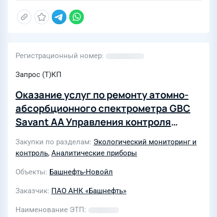
Регистрационный номер
Запрос (Т)КП
Оказание услуг по ремонту атомно-
абсорбционного спектрометра GBC
Savant АА Управления контроля
качества (центральной заводской
Закупки по разделам
Экологический мониторинг и
лаборатории)
контроль
,
Аналитические приборы
Объекты
Башнефть-Новойл
Заказчик
ПАО АНК «Башнефть»
Наименование ЭТП