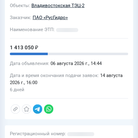
реализации проекта «Реконструкция
Объекты
Владивостокская ТЭЦ-2
энергетического производственно-
технологического комплекса
Заказчик
ПАО «РусГидро»
Владивостокской ТЭЦ-2 с заменой
Наименование ЭТП
турбоагрегатов ст. 1, 2, 3 и установкой
3-х котлоагрегатов по 540 т/ч
1 413 050 ₽
каждый» Этап Реконструкции 3 (Лот
0544-КС ДОХ-2026-УСГС)
Дата объявления
06 августа 2026 г., 14:44
Дата и время окончания подачи заявок
14 августа
2026 г., 16:00
6 дней
Регистрационный номер