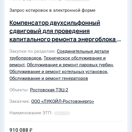
Запрос котировок в электронной форме
Компенсатор двухсильфонный
сдвиговый для проведения
капитального ремонта энергоблока 1
Ростовской ТЭЦ-2
Закупки по разделам
Соединительные детали
трубопроводов
,
Техническое обслуживание и
ремонт
,
Обслуживание и ремонт паровых турбин
,
Обслуживание и ремонт котельных установок
,
Обслуживание и ремонт генераторов
Объекты
Ростовская ТЭЦ-2
Заказчик
ООО «ЛУКОЙЛ-Ростовэнерго»
Наименование ЭТП
910 088 ₽