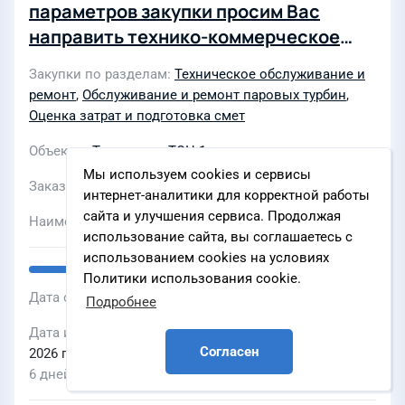
параметров закупки просим Вас
направить технико-коммерческое
предложение (далее ТКП) на
Закупки по разделам
Техническое обслуживание и
Выполнение работ по ремонту
ремонт
,
Обслуживание и ремонт паровых турбин
,
диафрагм ЦВД, ЦНД паровой турбины
Оценка затрат и подготовка смет
Т-130/160-12,8 ЭБ ст. №1 Тюменской
Объекты
Тюменская ТЭЦ-1
ТЭЦ-1 в соответствии с прилагаемым
Мы используем cookies и сервисы
техническим заданием. В ТКП просим
Заказчик
ПАО «Форвард Энерго»
интернет-аналитики для корректной работы
указать стоимость работ, а также
сайта и улучшения сервиса. Продолжая
Наименование ЭТП
предоставить Расчёт цены (в
использование сайта, вы соглашаетесь с
использованием cookies на условиях
форматах eхcel, pdf), указать срок
Политики использования cookie.
действия ТКП. С информацией к
Дата объявления
05 августа 2026 г., 00:00
Подробнее
запросу можно ознакомиться в
Дата и время окончания подачи заявок
14 августа
приложениях к письму. Просим
Согласен
2026 г., 20:00
направить ТКП до 14.08.2026г. г.
6 дней
(включительно) специалисту по