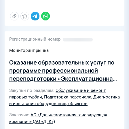
Регистрационный номер
Мониторинг рынка
Оказание образовательных услуг по
программе профессиональной
переподготовки «Эксплуатационная
надежность паротурбинных
Закупки по разделам
Обслуживание и ремонт
агрегатов» АО ДГК, Хабаровский край
паровых турбин
,
Подготовка персонала
,
Диагностика
и испытания оборудования, объектов
Заказчик
АО «Дальневосточная генерирующая
компания» (АО «ДГК»)