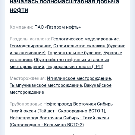
началась полномасштабная добыча
нефти
Компании
ПАО «Газпром нефть»
Разделы каталога
Геологическое моделирование.
Геомоделирование
,
Строительство скважин (бурение
и заканчивание)
,
Горизонтальное бурение
,
Буровые
установки
,
Обустройство нефтяных и газовых
месторождений
,
Гидроразрыв пласта (ГРП)
Месторождения
Игнялинское месторождение
,
Тымпучиканское месторождение
,
Вакунайское
месторождение
Трубопроводы
Нефтепровод Восточная Сибирь -
Тихий океан (Тайшет - Сковородино ВСТО-1)
,
Нефтепровод Восточная Сибирь - Тихий океан
(Сковородино - Козьмино ВСТО-2)