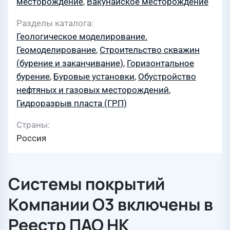
месторождение
,
Вакунайское месторождение
Разделы каталога
Геологическое моделирование.
Геомоделирование
,
Строительство скважин
(бурение и заканчивание)
,
Горизонтальное
бурение
,
Буровые установки
,
Обустройство
нефтяных и газовых месторождений
,
Гидроразрыв пласта (ГРП)
Страны
Россия
Системы покрытий
Компании О3 включены в
Реестр ПАО НК