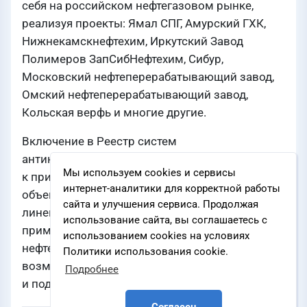
себя на российском нефтегазовом рынке,
реализуя проекты: Ямал СПГ, Амурский ГХК,
Нижнекамскнефтехим, Иркутский Завод
Полимеров ЗапСибНефтехим, Сибур,
Московский нефтеперерабатывающий завод,
Омский нефтеперерабатывающий завод,
Кольская верфь и многие другие.
Включение в Реестр систем
антикоррозионных покрытий, рекомендуемых
Мы используем cookies и сервисы
к применению при строительстве и ремонте
интернет-аналитики для корректной работы
объектов ПАО «НК «Роснефть» означает, что
сайта и улучшения сервиса. Продолжая
линейка материалов ТРИОКОР доступна для
использование сайта, вы соглашаетесь с
применения на самых ответственных объектах
использованием cookies на условиях
нефтегазового сектора, что открывает новые
Политики использования cookie.
возможности для наших партнеров
Подробнее
и подрядчиков.