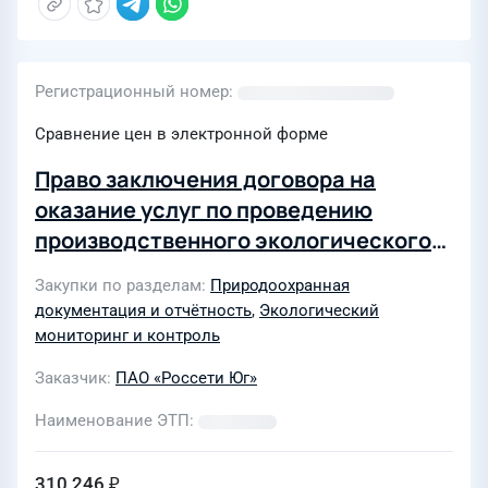
Регистрационный номер
Сравнение цен в электронной форме
Право заключения договора на
оказание услуг по проведению
производственного экологического
контроля на объектах, оказывающих
Закупки по разделам
Природоохранная
негативное воздействие на
документация и отчётность
,
Экологический
окружающую среду предприятия
мониторинг и контроль
Тихорецкие электрические сети
Заказчик
ПАО «Россети Юг»
филиала ПАО «Россети Юг» -
«Кубаньэнерго»
Наименование ЭТП
310 246 ₽