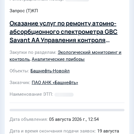
Запрос (Т)КП
Оказание услуг по ремонту атомно-
абсорбционного спектрометра GBC
Savant АА Управления контроля
качества (центральной заводской
Закупки по разделам
Экологический мониторинг и
лаборатории)
контроль
,
Аналитические приборы
Объекты
Башнефть-Новойл
Заказчик
ПАО АНК «Башнефть»
Наименование ЭТП
Дата объявления
05 августа 2026 г., 12:54
Дата и время окончания подачи заявок
19 августа