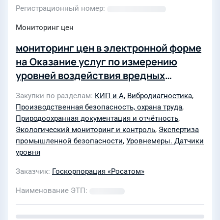
Регистрационный номер
Мониторинг цен
мониторинг цен в электронной форме
на Оказание услуг по измерению
уровней воздействия вредных
производственных факторов на
Закупки по разделам
КИП и А
,
Вибродиагностика
,
рабочих местах и загрязняющих
Производственная безопасность, охрана труда
,
веществ в атмосферном воздухе на
Природоохранная документация и отчётность
,
границе санитарно-защитной зоны
Экологический мониторинг и контроль
,
Экспертиза
промышленной безопасности
,
Уровнемеры. Датчики
для нужд Центрального филиала АО
уровня
«Атомспецтранс» г. Электросталь
Заказчик
Госкорпорация «Росатом»
Наименование ЭТП