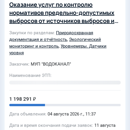
Оказание услуг по контролю
нормативов предельно-допустимых
выбросов от источников выбросов и
по контролю в контрольных точках
Закупки по разделам
Природоохранная
санитарно-защитных зон (СЗЗ),
документация и отчётность
,
Экологический
контролю уровня шума объектов МУП
мониторинг и контроль
,
Уровнемеры. Датчики
«Водоканал» в рамках
уровня
производственного экологического
Заказчик
МУП "ВОДОКАНАЛ"
контроля
Наименование ЭТП
1 198 291 ₽
Дата объявления
04 августа 2026 г., 11:37
Дата и время окончания подачи заявок
11 августа