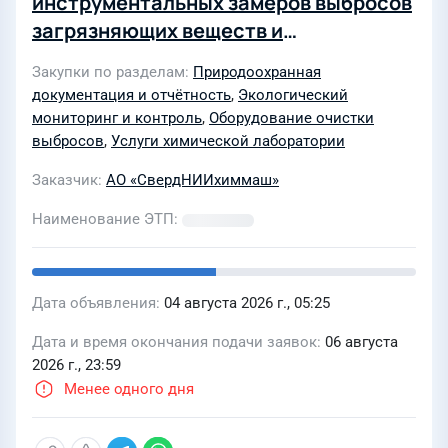
инструментальных замеров выбросов
загрязняющих веществ и
эффективности работы газоочистных
Закупки по разделам
Природоохранная
установок (ГОУ), лабораторных
документация и отчётность
,
Экологический
измерений проверки показателей
мониторинг и контроль
,
Оборудование очистки
работы ГОУ, проведению контроля за
выбросов
,
Услуги химической лаборатории
соблюдением нормативов предельно
Заказчик
АО «СвердНИИхиммаш»
допустимых выбросов (НДВ)
Наименование ЭТП
инструментальным методом
Дата объявления
04 августа 2026 г., 05:25
Дата и время окончания подачи заявок
06 августа
2026 г., 23:59
Менее одного дня