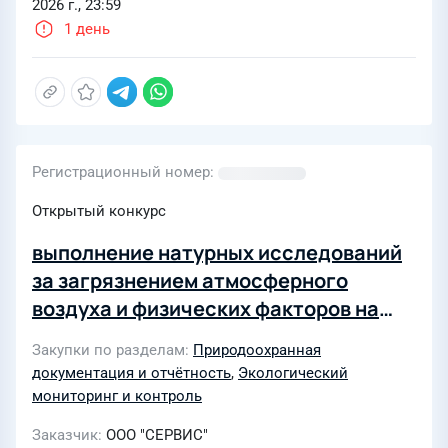
2026 г., 23:59
1 день
Регистрационный номер
Открытый конкурс
выполнение натурных исследований
за загрязнением атмосферного
воздуха и физических факторов на
границе расчетной санитарно-
Закупки по разделам
Природоохранная
защитной зоны (СЗЗ)
документация и отчётность
,
Экологический
мониторинг и контроль
Заказчик
ООО "СЕРВИС"