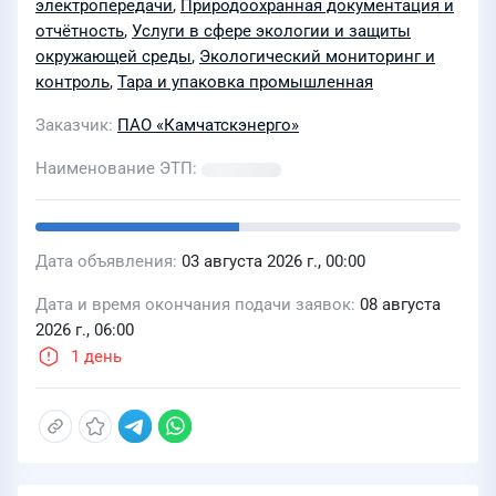
Мильковский район электрических
электропередачи
,
Природоохранная документация и
сетей для нужд филиала
отчётность
,
Услуги в сфере экологии и защиты
окружающей среды
,
Экологический мониторинг и
Центральные Электрические сети
контроль
,
Тара и упаковка промышленная
Заказчик
ПАО «Камчатскэнерго»
Наименование ЭТП
Дата объявления
03 августа 2026 г., 00:00
Дата и время окончания подачи заявок
08 августа
2026 г., 06:00
1 день