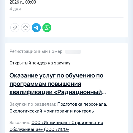
2026 г., 09:00
4 дня
Регистрационный номер
Открытый тендер на закупку
Оказание услуг по обучению по
программам повышения
квалификации «Радиационный
контроль лома черных и цветных
Закупки по разделам
Подготовка персонала
,
металлов» (2 чел.) и «Контроль
Экологический мониторинг и контроль
металлолома на
Заказчик
ООО «Инжиниринг Строительство
взрывобезопасность» (2 чел.) (2-й
Обслуживание» (ООО «ИСО»