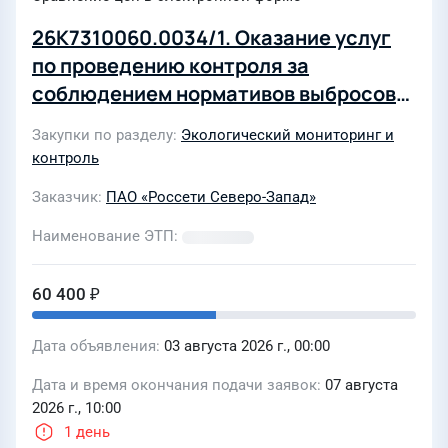
26К7310060.0034/1. Оказание услуг
по проведению контроля за
соблюдением нормативов выбросов
на источниках выброса для нужд ПО
Закупки по разделу
Экологический мониторинг и
«ВЭС» филиала ПАО «Россети
контроль
Северо-Запад» в Республике Коми
Заказчик
ПАО «Россети Северо-Запад»
Наименование ЭТП
60 400 ₽
Дата объявления
03 августа 2026 г., 00:00
Дата и время окончания подачи заявок
07 августа
2026 г., 10:00
1 день