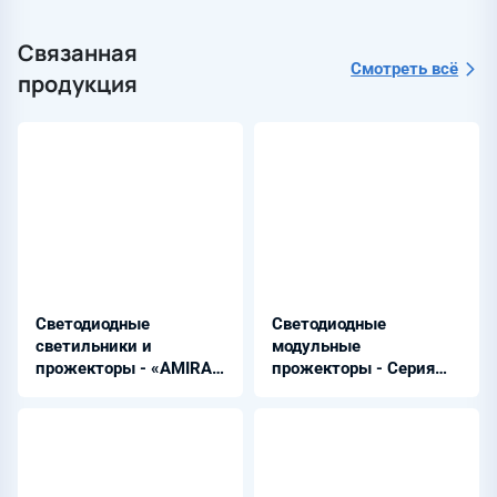
Связанная
Смотреть всё
продукция
Светодиодные
Светодиодные
светильники и
модульные
прожекторы - «AMIRA
прожекторы - Серия
GigaTera» META
СКУ 66А