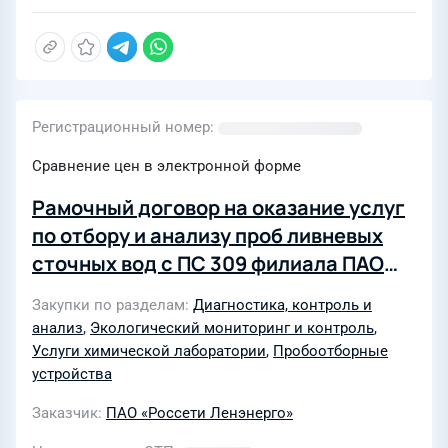
Регистрационный номер
Сравнение цен в электронной форме
Рамочный договор на оказание услуг
по отбору и анализу проб ливневых
сточных вод с ПС 309 филиала ПАО
«Россети Ленэнерго» «СПбВС»
Закупки по разделам
Диагностика, контроль и
(792/2026)
анализ
,
Экологический мониторинг и контроль
,
Услуги химической лаборатории
,
Пробоотборные
устройства
Заказчик
ПАО «Россети Ленэнерго»