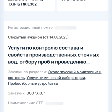
ТХК-К/ТЖК.302
Регистрационный номер
Открытый аукцион (от 14.08.2025)
Услуги по контролю состава и
свойств производственных сточных
вод, отбору проб и проведению
анализов по определению
Закупки по разделам
Экологический мониторинг и
концентрации загрязняющих веществ
контроль
,
Услуги химической лаборатории
,
в производственных сточных водах
Пробоотборные устройства
ООО «ХКС»
Заказчик
ООО "ХКС"
Наименование ЭТП