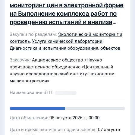
мониторинг цен в электронной форме
на Выполнение комплекса работ по
проведению испытаний и анализа
состава и чистоты веществ в рамках
Закупки по разделам
Экологический мониторинг и
программы производственного и
контроль
,
Услуги химической лаборатории
,
экологического контроля
Диагностика и испытания оборудования, объектов
стационарных источников выбросов и
Заказчик
Акционерное общество «Научно-
на границе СЗЗ
производственное объединение «Центральный
научно-исследовательский институт технологии
машиностроения»
Наименование ЭТП
Дата объявления
05 августа 2026 г., 00:00
Дата и время окончания подачи заявок
07 августа