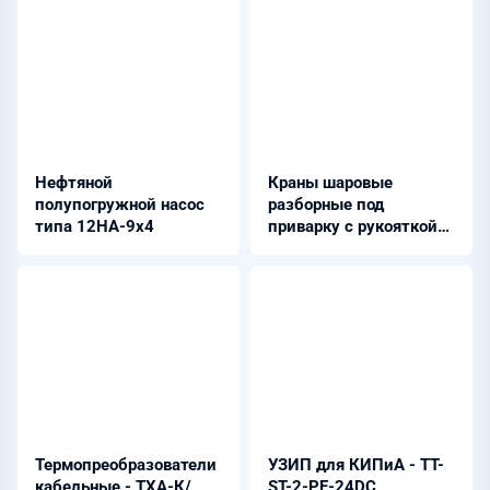
Нефтяной
Краны шаровые
полупогружной насос
разборные под
типа 12НА-9x4
приварку с рукояткой
из стали 09Г2С
Термопреобразователи
УЗИП для КИПиА - TT-
кабельные - ТХА-К/
ST-2-PE-24DC