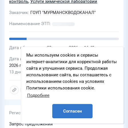
контроль
,
Услуги химической лаборатории
производственного и экологического
Заказчик
ГОУП "МУРМАНСКВОДОКАНАЛ"
контроля всех водных объектов ГОУП
"Мурманскводоканал"
Наименование ЭТП
Дата объявления
03 августа 2026 г., 16:43
Мы используем cookies и сервисы
Дата и время окончания подачи заявок
19 августа
интернет-аналитики для корректной работы
2026 г., 09:00
сайта и улучшения сервиса. Продолжая
13 дней
использование сайта, вы соглашаетесь с
использованием cookies на условиях
Политики использования cookie.
Подробнее
Согласен
Регистрационный номер
Запрос предложений