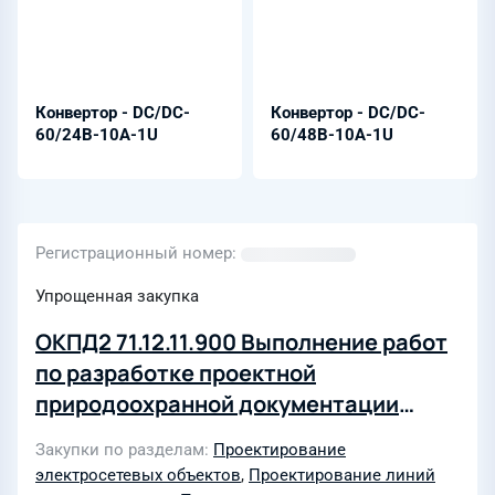
Конвертор - DC/DC-
Конвертор - DC/DC-
60/24B-10A-1U
60/48B-10A-1U
Регистрационный номер
Упрощенная закупка
ОКПД2 71.12.11.900 Выполнение работ
по разработке проектной
природоохранной документации
санитарно-защитных зон по
Закупки по разделам
Проектирование
производственной площадке
электросетевых объектов
,
Проектирование линий