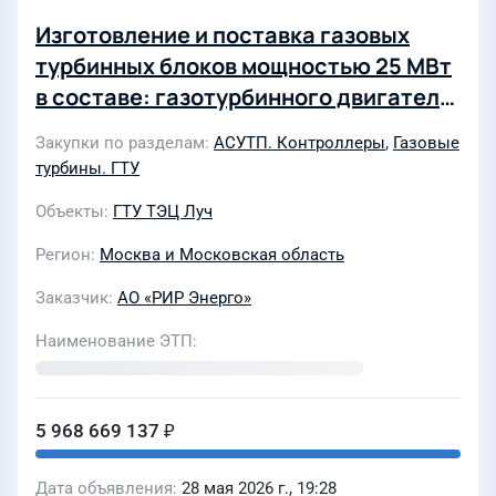
Изготовление и поставка газовых
турбинных блоков мощностью 25 МВт
в составе: газотурбинного двигателя,
с комплектом материальной части и
Закупки по разделам
АСУТП. Контроллеры
,
Газовые
системы автоматического
турбины. ГТУ
управления газотурбинным блоком, а
Объекты
ГТУ ТЭЦ Луч
также оказание сопутствующих услуг
в целях модернизации
Регион
Москва и Московская область
генерирующего оборудования на
Заказчик
АО «РИР Энерго»
объекте ТЭЦ «ЛУЧ» филиала АО «РИР
Энерго»-«Белгородская генерация»
Наименование ЭТП
(4468366)
5 968 669 137 ₽
Дата объявления
28 мая 2026 г., 19:28