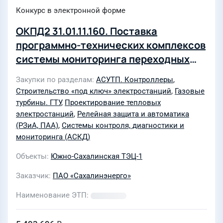
Конкурс в электронной форме
ОКПД2 31.01.11.160. Поставка
программно-технических комплексов
системы мониторинга переходных
режимов энергообъекта для ОП
Закупки по разделам
АСУТП. Контроллеры
,
«Южно-Сахалинская ТЭЦ-1» в рамках
Строительство «под ключ» электростанций
,
Газовые
реализации инвестиционного
турбины. ГТУ
,
Проектирование тепловых
проекта «Реконструкция ОП "Южно-
электростанций
,
Релейная защита и автоматика
(РЗиА, ПАА)
,
Системы контроля, диагностики и
Сахалинская ТЭЦ-1" путем
мониторинга (АСКД)
строительства 6-го энергоблока
мощностью 50 МВт с установкой двух
Объекты
Южно-Сахалинская ТЭЦ-1
газотурбинных энергоагрегатов
Заказчик
ПАО «Сахалинэнерго»
ЭГЭС-25ПА, в т.ч. ПИР (Лот 0341-ТПИР
Наименование ЭТП
ОТМ-2026-СЭ)