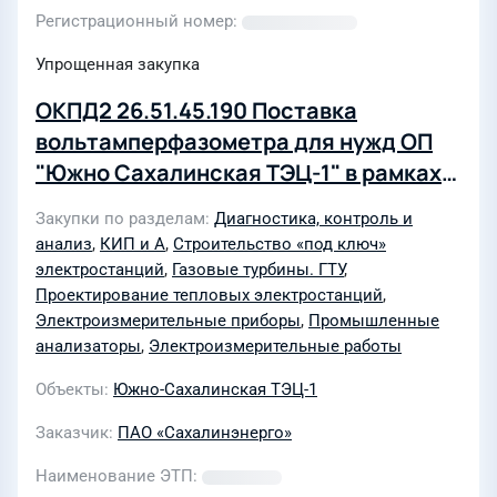
Регистрационный номер
Упрощенная закупка
ОКПД2 26.51.45.190 Поставка
вольтамперфазометра для нужд ОП
"Южно Сахалинская ТЭЦ-1" в рамках
реализации инвестиционного
Закупки по разделам
Диагностика, контроль и
проекта "Строительство 6-го
анализ
,
КИП и А
,
Строительство «под ключ»
энергоблока ОП «Южно-Сахалинская
электростанций
,
Газовые турбины. ГТУ
,
ТЭЦ-1» мощностью 50 МВт с
Проектирование тепловых электростанций
,
Электроизмерительные приборы
,
Промышленные
установкой двух газотурбинных
анализаторы
,
Электроизмерительные работы
энергоагрегатов ЭГЭС-25ПА (ПИР)
Объекты
Южно-Сахалинская ТЭЦ-1
Заказчик
ПАО «Сахалинэнерго»
Наименование ЭТП