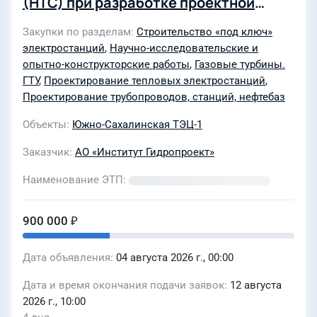
(НТС) при разработке проектной
документации раздела 4
Закупки по разделам
Строительство «под ключ»
«Конструктивные решения» в объёме
электростанций
,
Научно-исследовательские и
технологической эстакады
опытно-конструкторские работы
,
Газовые турбины.
газопроводов с давлением более 1,2
ГТУ
,
Проектирование тепловых электростанций
,
Проектирование трубопроводов, станций, нефтебаз
МПа и сопутствующих зданий и
сооружений проекта «Реконструкция
Объекты
Южно-Сахалинская ТЭЦ-1
ОП «Южно-Сахалинская ТЭЦ-1» путём
Заказчик
АО «Институт Гидропроект»
строительства 6-го энергоблока
мощностью 50 МВт с установкой двух
Наименование ЭТП
газотурбинных энергоагрегатов
ЭГЭС-25ПА (Лот № 0112-ОСН ПРОД
900 000 ₽
ДОХ-2026-ГП)
Дата объявления
04 августа 2026 г., 00:00
Дата и время окончания подачи заявок
12 августа
2026 г., 10:00