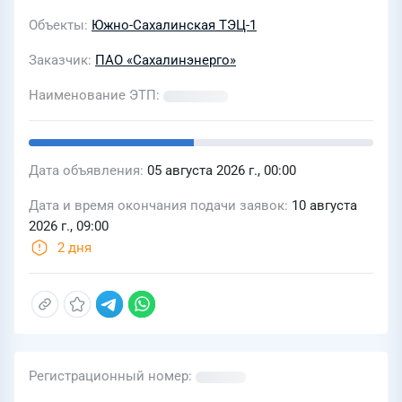
«Южно-Сахалинская ТЭЦ-1».
Объекты
Южно-Сахалинская ТЭЦ-1
Разработка НТД по
топливоиспользованию и
Заказчик
ПАО «Сахалинэнерго»
нормированию удельных расходов
Наименование ЭТП
условного топлива 6 энергоблока ОП
«Южно-Сахалинская ТЭЦ-1» с
проведением испытаний вновь
Дата объявления
05 августа 2026 г., 00:00
вводимого оборудования: 2-х
Дата и время окончания подачи заявок
10 августа
газотурбинных энергоагрегатов
2026 г., 09:00
ЭГЭС-25 ПА
2 дня
Регистрационный номер