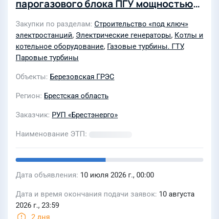
парогазового блока ПГУ мощностью
200-300 МВт на Березовской ГРЭС,
Закупки по разделам
Строительство «под ключ»
расположенной по адресу: ул.
электростанций
,
Электрические генераторы
,
Котлы и
Шоссейная, 6 в г. Белоозерске»
котельное оборудование
,
Газовые турбины. ГТУ
,
Паровые турбины
Объекты
Березовская ГРЭС
Регион
Брестская область
Заказчик
РУП «Брестэнерго»
Наименование ЭТП
Дата объявления
10 июля 2026 г., 00:00
Дата и время окончания подачи заявок
10 августа
2026 г., 23:59
2 дня