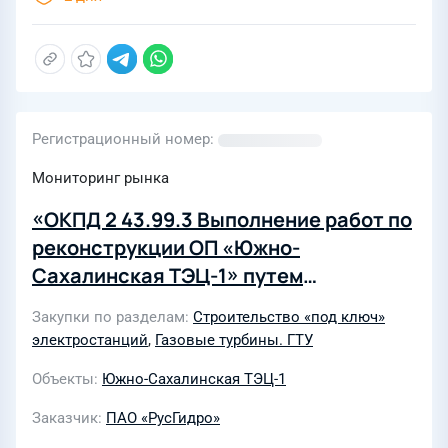
Регистрационный номер
Мониторинг рынка
«ОКПД 2 43.99.3 Выполнение работ по
реконструкции ОП «Южно-
Сахалинская ТЭЦ-1» путем
строительства 6-го энергоблока
Закупки по разделам
Строительство «под ключ»
мощностью 50МВТ с установкой двух
электростанций
,
Газовые турбины. ГТУ
газотурбинных энергоагрегатов
Объекты
Южно-Сахалинская ТЭЦ-1
ЭГЭС-25ПА»
Заказчик
ПАО «РусГидро»