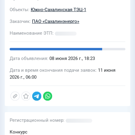
проекта «Реконструкция ОП «Южно-
Сахалинская ТЭЦ-1» путем
Объекты
Южно-Сахалинская ТЭЦ-1
строительства 6-го энергоблока
Заказчик
ПАО «Сахалинэнерго»
мощностью 50 МВт с установкой двух
Наименование ЭТП
газотурбинных энергоагрегатов
ЭГЭС-25ПА»
Дата объявления
08 июня 2026 г., 18:23
Дата и время окончания подачи заявок
11 июня
2026 г., 06:00
Регистрационный номер
Конкурс