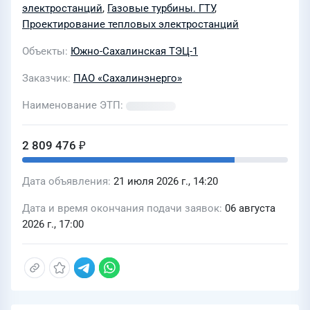
проекта «Реконструкция ОП "Южно-
электростанций
,
Газовые турбины. ГТУ
,
Сахалинская ТЭЦ-1" путем
Проектирование тепловых электростанций
строительства 6-го энергоблока
Объекты
Южно-Сахалинская ТЭЦ-1
мощностью 50 МВт с установкой двух
газотурбинных энергоагрегатов
Заказчик
ПАО «Сахалинэнерго»
ЭГЭС-25ПА, в т.ч. ПИР (Лот 0339-ТПИР
Наименование ЭТП
ОТМ-2026-СЭ)
2 809 476 ₽
Дата объявления
21 июля 2026 г., 14:20
Дата и время окончания подачи заявок
06 августа
2026 г., 17:00