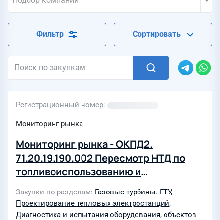
Подбор компаний
Фильтр
Сортировать
Регистрационный номер
Мониторинг рынка
Мониторинг рынка - ОКПД2.
71.20.19.190.002 Пересмотр НТД по
топливоиспользованию и
нормированию удельных расходов
Закупки по разделам
Газовые турбины. ГТУ
,
условного топлива паросилового
Проектирование тепловых электростанций
,
оборудовани, 4 и 5 энергоблоков ОП
Диагностика и испытания оборудования, объектов