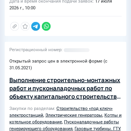
Дата и время окончания подачи заявок
17 июля
2026 г., 10:00
Регистрационный номер
Открытый запрос цен в электронной форме (с
31.05.2021)
Выполнение строительно-монтажных
работ и пусконаладочных работ по
объекту капитального строительства
"Парогазовая установка Филиала АО
Закупки по разделам
Строительство «под ключ»
"Татэнерго" - Набережночелнинской
электростанций
,
Электрические генераторы
,
Котлы и
ТЭЦ общей мощностью 236 МВт" для
котельное оборудование
,
Пусконаладочные работы
нужд филиала АО "Татэнерго" -
генерирующего оборудования
,
Газовые турбины. ГТУ
,