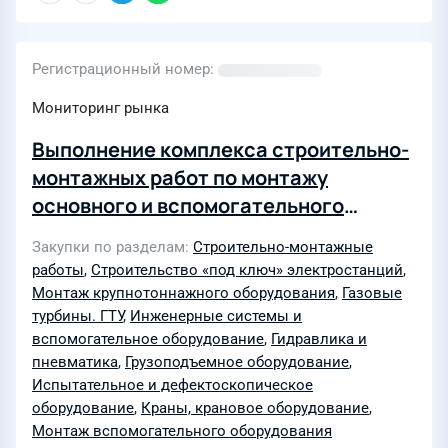
Регистрационный номер
Мониторинг рынка
Выполнение комплекса строительно-
монтажных работ по монтажу
основного и вспомогательного
оборудования Главного корпуса в
Закупки по разделам
Строительно-монтажные
рамках комплекса генподрядных
работы
,
Строительство «под ключ» электростанций
,
работ реализации проекта
Монтаж крупнотоннажного оборудования
,
Газовые
«Строительство Хабаровской ТЭЦ-4 с
турбины. ГТУ
,
Инженерные системы и
вспомогательное оборудование
,
Гидравлика и
внеплощадочной инфраструктурой».
пневматика
,
Грузоподъемное оборудование
,
Этапы строительства 3,4
Испытательное и дефектоскопическое
оборудование
,
Краны, крановое оборудование
,
Монтаж вспомогательного оборудования