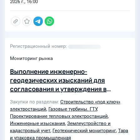
2026 г., 16:00
Регистрационный номер
Мониторинг рынка
Выполнение инженерно-
геодезических изысканий для
согласования и утверждения в
министерстве архитектуры и
Закупки по разделам
Строительство «под ключ»
градостроительства Сахалинской
электростанций
,
Газовые турбины. ГТУ
,
области с целью подготовки
Проектирование тепловых электростанций
,
документации по планировке
Инженерные изыскания
,
Землеустройство и
кадастровый учет
,
Геотехнический мониторинг
,
Тара
территории в рамках выполнения
и упаковка промышленная