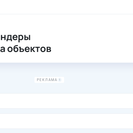
 сноса объектов
ендеры
а объектов