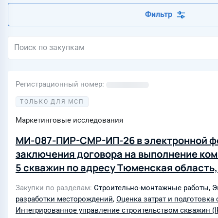
Фильтр
Регистрационный номер
ТОЛЬКО ДЛЯ МСП
Маркетинговые исследования
МИ-087-ПИР-СМР-ИП-26 в электронной фо
заключения договора на выполнение ком
5 скважин по адресу Тюменская область
образование, село Мальково, улица Лесн
Закупки по разделам
Строительно-монтажные работы
,
Э
объектов водоснабжения выведенных из
разработки месторождений
,
Оценка затрат и подготовка 
ООО «Тюмень Водоканал»
Интегрированное управление строительством скважин (I