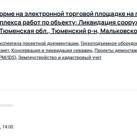
рме на электронной торговой площадке на 
плекса работ по объекту: Ликвидация соору
 Тюменская обл., Тюменский р-н, Мальковск
бботина, улица Водопроводная, сооружение 
кспертиза проектной документации
,
Грузоподъемное оборудо
оснабжения выведенных из эксплуатации в 
смет
,
Консервация и ликвидация скважин
,
Проекты демонтажа
ованно для нужд ООО «Тюмень Водоканал»
PM/IDS)
,
Землеустройство и кадастровый учет
, 14:00