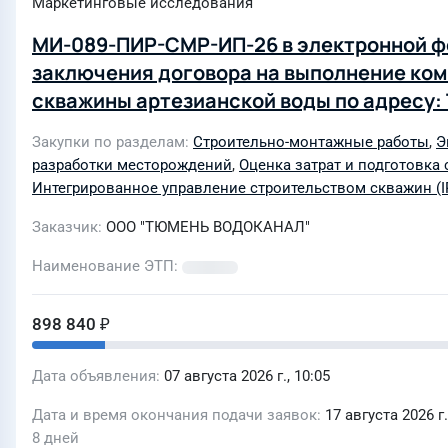
Маркетинговые исследования
МИ-089-ПИР-СМР-ИП-26 в электронной фо
заключения договора на выполнение ком
скважины артезианской воды по адресу:
муниципальное образование, деревня Су
Закупки по разделам
Строительно-монтажные работы
,
Э
мероприятия: «Ликвидация объектов вод
разработки месторождений
,
Оценка затрат и подготовка 
д.Субботина», проводимое нецентрализ
Интегрированное управление строительством скважин (I
Заказчик
ООО "ТЮМЕНЬ ВОДОКАНАЛ"
Наименование ЭТП
898 840 ₽
Дата объявления
07 августа 2026 г., 10:05
Дата и время окончания подачи заявок
17 августа 2026 г.
8 дней