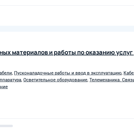
дных материалов и работы по оказанию услу
абели
,
Пусконаладочные работы и ввод в эксплуатацию
,
Кабе
аппаратура
,
Осветительное оборудование
,
Телемеханика. Связ
ание