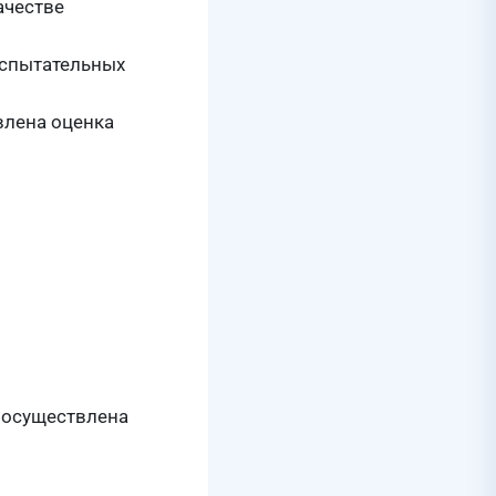
ачестве
испытательных
влена оценка
 осуществлена