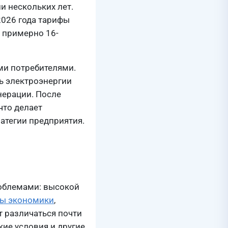
и нескольких лет.
2026 года тарифы
т примерно 16-
ми потребителями.
ь электроэнергии
нерации. После
что делает
атегии предприятия.
роблемами: высокой
лы экономики
,
 различаться почти
кие условия и другие