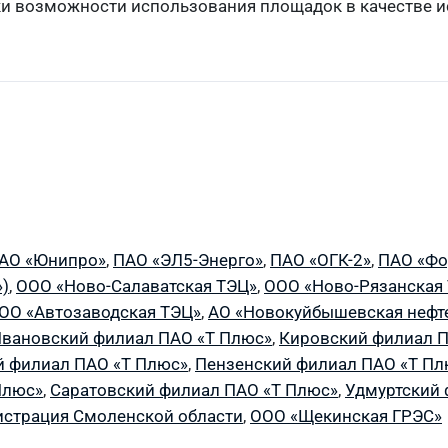
ки возможности использования площадок в качестве 
АО «Юнипро»
,
ПАО «ЭЛ5-Энерго»
,
ПАО «ОГК-2»
,
ПАО «Фо
)
,
ООО «Ново-Салаватская ТЭЦ»
,
ООО «Ново-Рязанская
ОО «Автозаводская ТЭЦ»
,
АО «Новокуйбышевская нефт
вановский филиал ПАО «Т Плюс»
,
Кировский филиал П
 филиал ПАО «Т Плюс»
,
Пензенский филиал ПАО «Т Пл
Плюс»
,
Саратовский филиал ПАО «Т Плюс»
,
Удмуртский 
страция Смоленской области
,
ООО «Щекинская ГРЭС»