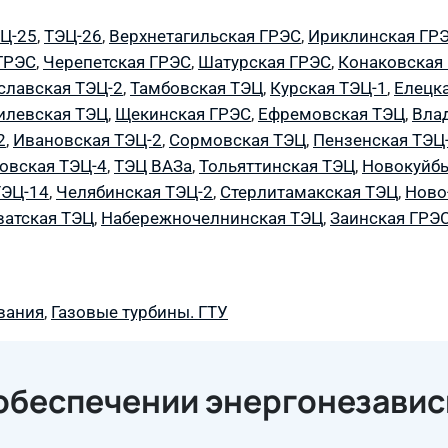
Ц-25
,
ТЭЦ-26
,
Верхнетагильская ГРЭС
,
Ириклинская ГР
ГРЭС
,
Черепетская ГРЭС
,
Шатурская ГРЭС
,
Конаковская
славская ТЭЦ-2
,
Тамбовская ТЭЦ
,
Курская ТЭЦ-1
,
Елецк
илевская ТЭЦ
,
Щекинская ГРЭС
,
Ефремовская ТЭЦ
,
Вла
2
,
Ивановская ТЭЦ-2
,
Сормовская ТЭЦ
,
Пензенская ТЭЦ
овская ТЭЦ-4
,
ТЭЦ ВАЗа
,
Тольяттинская ТЭЦ
,
Новокуйб
ТЭЦ-14
,
Челябинская ТЭЦ-2
,
Стерлитамакская ТЭЦ
,
Ново
ватская ТЭЦ
,
Набережночелнинская ТЭЦ
,
Заинская ГРЭ
вания
,
Газовые турбины. ГТУ
 обеспечении энергонезави