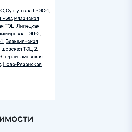
ЭС
,
Сургутская ГРЭС-1
,
 ГРЭС
,
Рязанская
ая ТЭЦ
,
Липецкая
димирская ТЭЦ-2
,
-1
,
Безымянская
ышевская ТЭЦ-2
,
-Стерлитамакская
С
,
Ново-Рязанская
симости