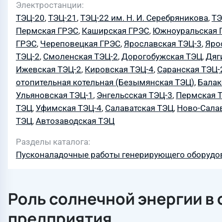
Электростанции
ТЭЦ-20
,
ТЭЦ-21
,
ТЭЦ-22 им. Н. И. Серебряникова
,
ТЭ
Пермская ГРЭС
,
Каширская ГРЭС
,
Южноуральская 
ГРЭС
,
Череповецкая ГРЭС
,
Ярославская ТЭЦ-3
,
Яро
ТЭЦ-2
,
Смоленская ТЭЦ-2
,
Дорогобужская ТЭЦ
,
Дяг
Ижевская ТЭЦ-2
,
Кировская ТЭЦ-4
,
Саранская ТЭЦ-
отопительная котельная (Безымянская ТЭЦ)
,
Балак
Ульяновская ТЭЦ-1
,
Энгельсская ТЭЦ-3
,
Пермская 
ТЭЦ
,
Уфимская ТЭЦ-4
,
Салаватская ТЭЦ
,
Ново-Сала
ТЭЦ
,
Автозаводская ТЭЦ
Разделы каталога
Пусконаладочные работы генерирующего оборудо
Роль солнечной энергии в
предприятия