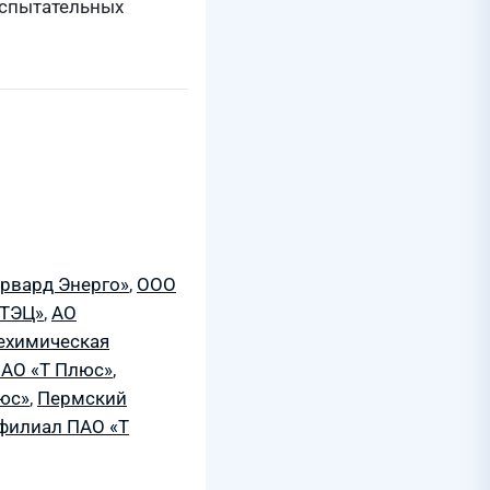
испытательных
рвард Энерго»
,
ООО
 ТЭЦ»
,
АО
ехимическая
АО «Т Плюс»
,
юс»
,
Пермский
филиал ПАО «Т