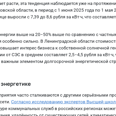
т расти, эта тенденция наблюдается уже на протяжени
ской области, в период с 1 июня 2025 года по 1 мая 
е выросли с 7,39 до 8,6 рубля за кВт·ч, что составляе
оэнергии выше на 20−50% выше по сравнению с частны
я особенно сильно. В Ленинградской области стоимост
 повышает интерес бизнеса к собственной солнечной ге
 от СЭС в среднем составляет 2,5−4,5 рубля за кВт·ч, 
 важным элементом долгосрочной энергетической стр
 энергетике
приятия часто сталкиваются с другими серьёзными п
сети.
Согласно исследованию экспертов Высшей шко
уре коммунальных служб в российских регионах может
ания, удалённость от существующих сетей, климатичес