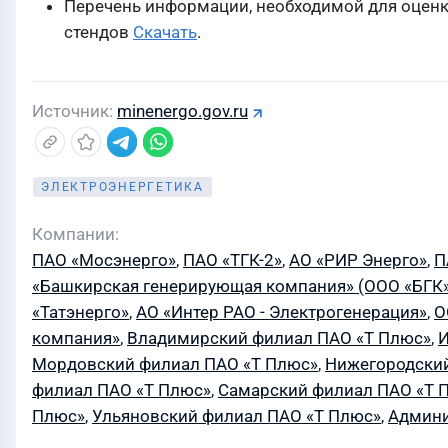
Перечень информации, необходимой для оцен
стендов
Скачать
.
Источник
minenergo.gov.ru
ЭЛЕКТРОЭНЕРГЕТИКА
Компании
ПАО «Мосэнерго»
,
ПАО «ТГК-2»
,
АО «РИР Энерго»
,
П
«Башкирская генерирующая компания» (ООО «БГК»
«Татэнерго»
,
АО «Интер РАО - Электрогенерация»
,
О
компания»
,
Владимирский филиал ПАО «Т Плюс»
,
И
Мордовский филиал ПАО «Т Плюс»
,
Нижегородский
филиал ПАО «Т Плюс»
,
Самарский филиал ПАО «Т 
Плюс»
,
Ульяновский филиал ПАО «Т Плюс»
,
Админи