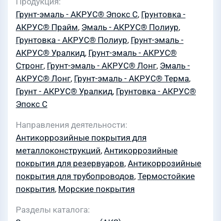
Продукция
Грунт-эмаль - АКРУС® Эпокс С
,
Грунтовка -
АКРУС® Прайм
,
Эмаль - АКРУС® Полиур
,
Грунтовка - АКРУС® Полиур
,
Грунт-эмаль -
АКРУС® Уралкид
,
Грунт-эмаль - АКРУС®
Стронг
,
Грунт-эмаль - АКРУС® Лонг
,
Эмаль -
АКРУС® Лонг
,
Грунт-эмаль - АКРУС® Терма
,
Грунт - АКРУС® Уралкид
,
Грунтовка - АКРУС®
Эпокс С
Направления деятельности
Антикоррозийные покрытия для
металлоконструкций
,
Антикоррозийные
покрытия для резервуаров
,
Антикоррозийные
покрытия для трубопроводов
,
Термостойкие
покрытия
,
Морские покрытия
Разделы каталога