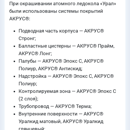
При окрашивании атомного ледокола «Урал»
были использованы системы покрытий
АКРУС®:
Подводная часть корпуса — АКРУС®
Стронг;
Балластные цистерны — АКРУС® Прайм,
АКРУС® Лонг;
Палубы — АКРУС® Эпокс С, АКРУС®
Полиур, АКРУС® Антискид;
Надстройка — АКРУС® Эпокс С, АКРУС®
Полиур;
Контролируемая зона — АКРУС® Эпокс С
(2 слоя);
Трубопровод — АКРУС® Терма;
Внутренние поверхности — АКРУС®
Уралкид матовый, АКРУС® Уралкид
глянцевый;