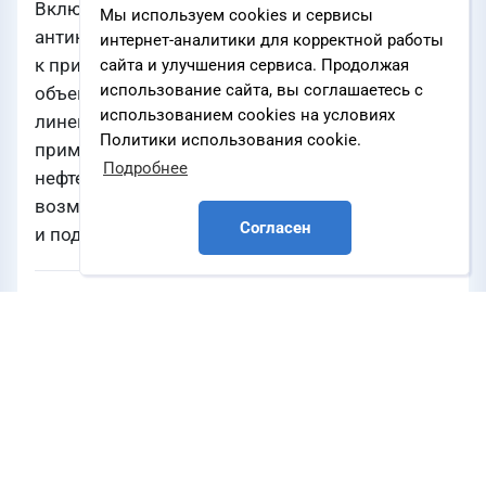
Включение в Реестр систем
Мы используем cookies и сервисы
антикоррозионных покрытий, рекомендуемых
интернет-аналитики для корректной работы
к применению при строительстве и ремонте
сайта и улучшения сервиса. Продолжая
использование сайта, вы соглашаетесь с
объектов ПАО «НК «Роснефть» означает, что
использованием cookies на условиях
линейка материалов ТРИОКОР доступна для
Политики использования cookie.
применения на самых ответственных объектах
Подробнее
нефтегазового сектора, что открывает новые
возможности для наших партнеров
Согласен
и подрядчиков.
Источник
o3.com
НЕФТЬ И ГАЗ
СПГ
ХИМИЯ
Компании
Компания О3
,
ОАО «Ямал СПГ»
,
ПАО «НК
«Роснефть»
,
Иркутская нефтяная компания
ООО «ИНК»
,
ПАО «СИБУР Холдинг»
,
ООО