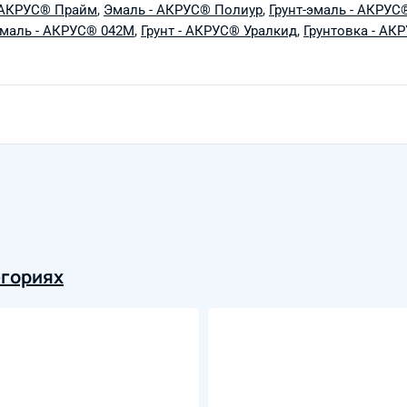
- АКРУС® Прайм
,
Эмаль - АКРУС® Полиур
,
Грунт-эмаль - АКРУС
маль - АКРУС® 042М
,
Грунт - АКРУС® Уралкид
,
Грунтовка - АК
егориях