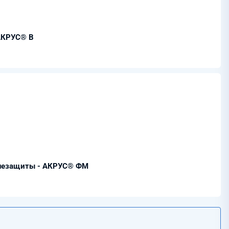
АКРУС® В
гнезащиты - АКРУС® ФМ