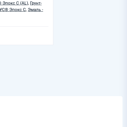
® Эпокс С (AL)
,
Грунт-
РУС® Эпокс С
,
Эмаль -