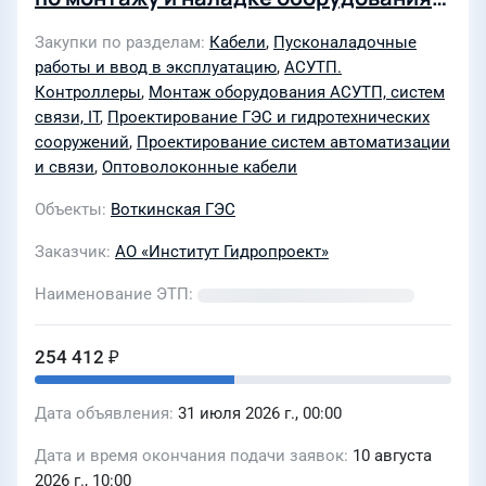
системы автоматизации
Закупки по разделам
Кабели
,
Пусконаладочные
инструментальных наблюдений за
работы и ввод в эксплуатацию
,
АСУТП.
состоянием бетонных сооружений
Контроллеры
,
Монтаж оборудования АСУТП, систем
Воткинской ГЭС (Лот № 0049-ТПИР
связи, IT
,
Проектирование ГЭС и гидротехнических
сооружений
,
Проектирование систем автоматизации
ОБСЛ ДОХ-2026-ГП)
и связи
,
Оптоволоконные кабели
Объекты
Воткинская ГЭС
Заказчик
АО «Институт Гидропроект»
Наименование ЭТП
254 412 ₽
Дата объявления
31 июля 2026 г., 00:00
Дата и время окончания подачи заявок
10 августа
2026 г., 10:00