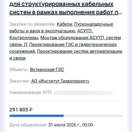
для структурированных кабельных
систем в рамках выполнения работ по
монтажу и наладке оборудования
Закупки по разделам
Кабели
,
Пусконаладочные
системы автоматизации
работы и ввод в эксплуатацию
,
АСУТП.
инструментальных наблюдений за
Контроллеры
,
Монтаж оборудования АСУТП, систем
состоянием бетонных сооружений
связи, IT
,
Проектирование ГЭС и гидротехнических
сооружений
,
Проектирование систем автоматизации
Воткинской ГЭС (Лот №0050-ТПИР
и связи
ОБСЛ ДОХ-2026-ГП)
Объекты
Воткинская ГЭС
Заказчик
АО «Институт Гидропроект»
Наименование ЭТП
291 805 ₽
Дата объявления
31 июля 2026 г., 00:00