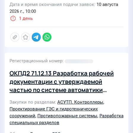
Дата и время окончания подачи заявок
10 августа
2026 г., 10:00
1 день
Регистрационный номер
ОКПД2 71.12.13 Разработка рабочей
документации с утверждаемой
частью по системе автоматики
управления пожаротушением и
Закупки по разделам
АСУТП. Контроллеры
,
автоматики управления пожарной
Проектирование ГЭС и гидротехнических
сигнализацией Филиала ПАО
сооружений
,
Противопожарные системы
,
Разработка
«РусГидро» - «Волжская ГЭС»
специальных разделов