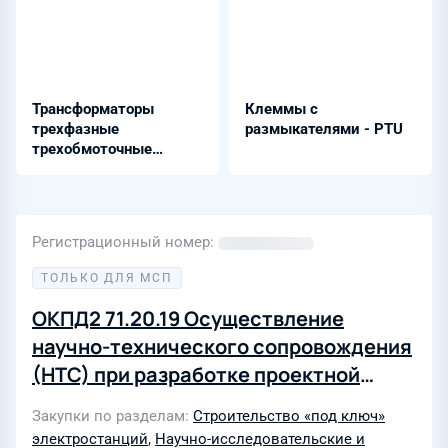
Трансформаторы
Клеммы с
трехфазные
размыкателями - PTU
трехобмоточные
масляные -
ТДТН-80000/110-У1
Регистрационный номер
ТОЛЬКО ДЛЯ МСП
ОКПД2 71.20.19 Осуществление
научно-технического сопровождения
(НТС) при разработке проектной
документации раздела 4
Закупки по разделам
Строительство «под ключ»
«Конструктивные решения» в объёме
электростанций
,
Научно-исследовательские и