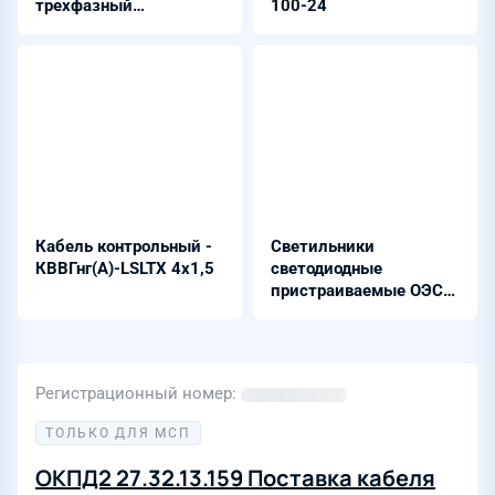
трехфазный
100-24
микропроцессорный
многофункциональный
- CE301-S31
Кабель контрольный -
Светильники
КВВГнг(А)-LSLTX 4x1,5
светодиодные
пристраиваемые ОЭСС
СД.П НС
Регистрационный номер
ТОЛЬКО ДЛЯ МСП
ОКПД2 27.32.13.159 Поставка кабеля