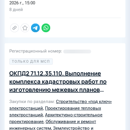
2026 г., 15:00
8 дней
Регистрационный номер
ТОЛЬКО ДЛЯ МСП
ОКПД2 71.12.35.110. Выполнение
комплекса кадастровых работ по
изготовлению межевых планов
земельных участков в рамках
Закупки по разделам
Строительство «под ключ»
разработки проектной документации
электростанций
,
Проектирование тепловых
«Строительство 2-ой очереди
электростанций
,
Архитектурно-строительное
Нерюнгринской ГРЭС. Этап 2.
проектирование
,
Обслуживание и ремонт
инженерных систем
,
Землеустройство и