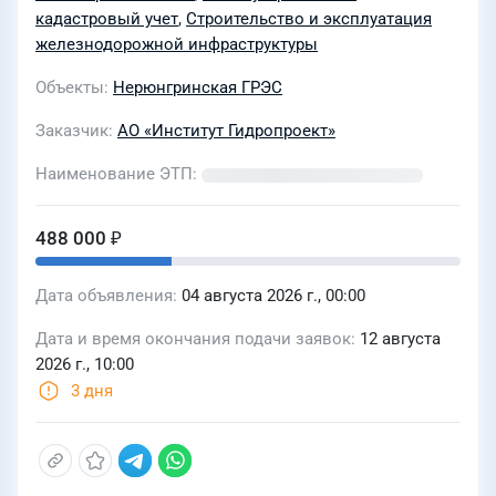
Развитие железнодорожного пути
кадастровый учет
,
Строительство и эксплуатация
необщего пользования СП
железнодорожной инфраструктуры
«Нерюнгринская ГРЭС» АО «ДГК»
Объекты
Нерюнгринская ГРЭС
(Лот 0118-ОСН ПРОД ДОХ-2026-ГП)
Заказчик
АО «Институт Гидропроект»
Наименование ЭТП
488 000 ₽
Дата объявления
04 августа 2026 г., 00:00
Дата и время окончания подачи заявок
12 августа
2026 г., 10:00
3 дня