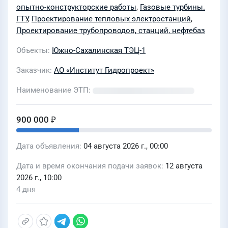
технологической эстакады
опытно-конструкторские работы
,
Газовые турбины.
газопроводов с давлением более 1,2
ГТУ
,
Проектирование тепловых электростанций
,
Проектирование трубопроводов, станций, нефтебаз
МПа и сопутствующих зданий и
сооружений проекта «Реконструкция
Объекты
Южно-Сахалинская ТЭЦ-1
ОП «Южно-Сахалинская ТЭЦ-1» путём
Заказчик
АО «Институт Гидропроект»
строительства 6-го энергоблока
мощностью 50 МВт с установкой двух
Наименование ЭТП
газотурбинных энергоагрегатов
ЭГЭС-25ПА (Лот № 0112-ОСН ПРОД
900 000 ₽
ДОХ-2026-ГП)
Дата объявления
04 августа 2026 г., 00:00
Дата и время окончания подачи заявок
12 августа
2026 г., 10:00
4 дня