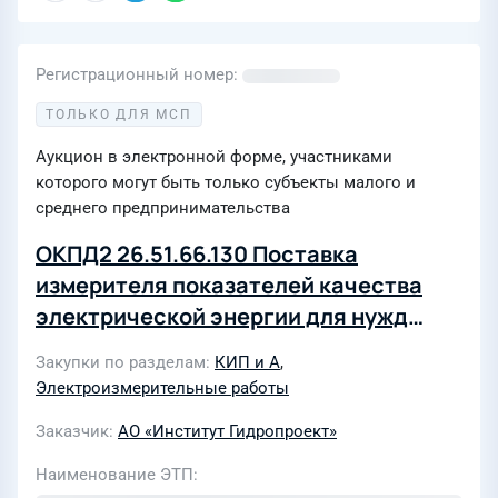
Регистрационный номер
ТОЛЬКО ДЛЯ МСП
Аукцион в электронной форме, участниками
которого могут быть только субъекты малого и
среднего предпринимательства
ОКПД2 26.51.66.130 Поставка
измерителя показателей качества
электрической энергии для нужд
филиала АО «Институт Гидропроект»
Закупки по разделам
КИП и А
,
- «НИИЭС» (Лот 0005-ТПИР
Электроизмерительные работы
ОНМ-2026-ГП)
Заказчик
АО «Институт Гидропроект»
Наименование ЭТП