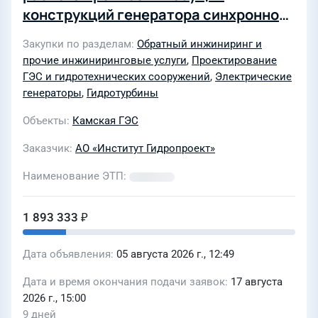
конструкций генератора синхронного
ВГС-700/100-48 к гидравлической
Закупки по разделам
Обратный инжиниринг и
турбине вертикальной ст. 8 для нужд
прочие инжиниринговые услуги
,
Проектирование
филиала ПАО «РусГидро» - «Камской
ГЭС и гидротехнических сооружений
,
Электрические
ГЭС» (Лот 0117-ОСН ПРОД ДОХ-2026-
генераторы
,
Гидротурбины
ГП)
Объекты
Камская ГЭС
Заказчик
АО «Институт Гидропроект»
Наименование ЭТП
1 893 333 ₽
Дата объявления
05 августа 2026 г., 12:49
Дата и время окончания подачи заявок
17 августа
2026 г., 15:00
9 дней