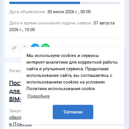
Дата объявления
30 июля 2026 г., 00:00
Дата и время окончания подачи заявок
07 августа
2026 г., 10:00
Мы используем cookies и сервисы
интернет-аналитики для корректной работы
сайта и улучшения сервиса. Продолжая
Регистрационный номер
использование сайта, вы соглашаетесь с
Поставка программного обеспечение
использованием cookies на условиях
Политики использования cookie.
для организации среды общих данных
Подробнее
BIM-проектов
Закупки по разделам
IT решения и программное
Согласен
обеспечение
,
Внедрение программного обеспечения
и IT-систем