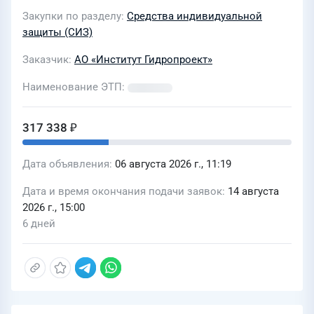
некорпоративном стиле Группы
Закупки по разделу
Средства индивидуальной
РусГидро для нужд АО "Институт
защиты (СИЗ)
Гидропроект" (Лот 0005-ЭКСП
Заказчик
АО «Институт Гидропроект»
ПРОД-2026-ГП)
Наименование ЭТП
317 338 ₽
Дата объявления
06 августа 2026 г., 11:19
Дата и время окончания подачи заявок
14 августа
2026 г., 15:00
6 дней