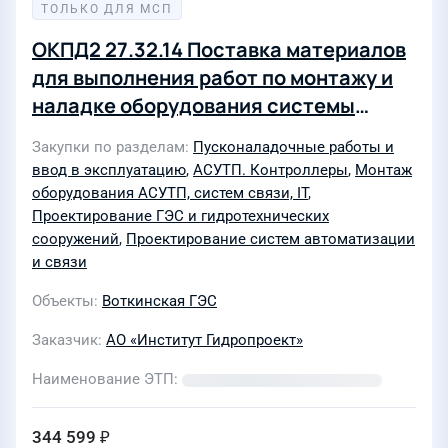
ТОЛЬКО ДЛЯ МСП
ОКПД2 27.32.14 Поставка материалов
для выполнения работ по монтажу и
наладке оборудования системы
автоматизации инструментальных
Закупки по разделам
Пусконаладочные работы и
наблюдений за состоянием бетонных
ввод в эксплуатацию
,
АСУТП. Контроллеры
,
Монтаж
сооружений Воткинской ГЭС (лот №
оборудования АСУТП, систем связи, IT
,
0051-ТПИР ОБСЛ ДОХ-2026-ГП)
Проектирование ГЭС и гидротехнических
сооружений
,
Проектирование систем автоматизации
и связи
Объекты
Воткинская ГЭС
Заказчик
АО «Институт Гидропроект»
Наименование ЭТП
344 599 ₽