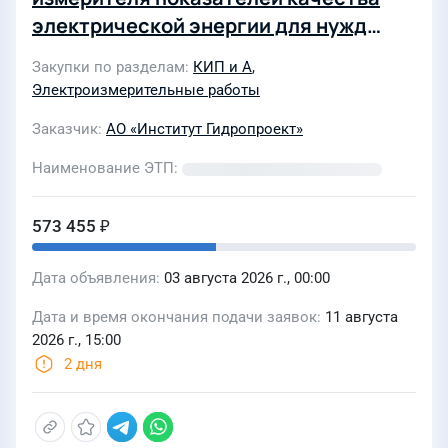
электрической энергии для нужд
филиала АО «Институт Гидропроект»
Закупки по разделам
КИП и А
,
- «НИИЭС» (Лот № 0005-ТПИР
Электроизмерительные работы
ОНМ-2026-ГП)
Заказчик
АО «Институт Гидропроект»
Наименование ЭТП
573 455 ₽
Дата объявления
03 августа 2026 г., 00:00
Дата и время окончания подачи заявок
11 августа
2026 г., 15:00
2 дня