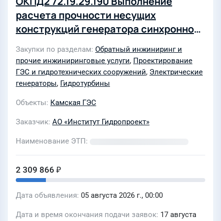
ОКПД2 72.19.29.190 Выполнение
расчета прочности несущих
конструкций генератора синхронного
ВГС-700/100-48 к гидравлической
Закупки по разделам
Обратный инжиниринг и
турбине вертикальной ст. № 8 для
прочие инжиниринговые услуги
,
Проектирование
нужд филиала ПАО «РусГидро» -
ГЭС и гидротехнических сооружений
,
Электрические
«Камской ГЭС»
генераторы
,
Гидротурбины
Объекты
Камская ГЭС
Заказчик
АО «Институт Гидропроект»
Наименование ЭТП
2 309 866 ₽
Дата объявления
05 августа 2026 г., 00:00
Дата и время окончания подачи заявок
17 августа