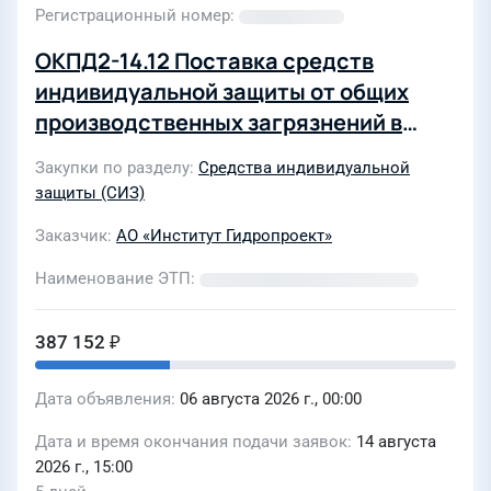
Регистрационный номер
ОКПД2-14.12 Поставка средств
индивидуальной защиты от общих
производственных загрязнений в
некорпоративном стиле Группы
Закупки по разделу
Средства индивидуальной
РусГидро для нужд АО "Институт
защиты (СИЗ)
Гидропроект"
Заказчик
АО «Институт Гидропроект»
Наименование ЭТП
387 152 ₽
Дата объявления
06 августа 2026 г., 00:00
Дата и время окончания подачи заявок
14 августа
2026 г., 15:00