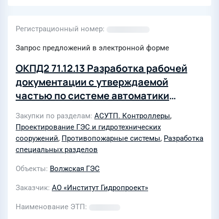
Регистрационный номер
Запрос предложений в электронной форме
ОКПД2 71.12.13 Разработка рабочей
документации с утверждаемой
частью по системе автоматики
управления пожаротушением и
Закупки по разделам
АСУТП. Контроллеры
,
автоматики управления пожарной
Проектирование ГЭС и гидротехнических
сигнализацией Филиала ПАО
сооружений
,
Противопожарные системы
,
Разработка
«РусГидро» - «Волжская ГЭС» (Лот
специальных разделов
0114-ОСН ПРОД ДОХ-2026-ГП)
Объекты
Волжская ГЭС
Заказчик
АО «Институт Гидропроект»
Наименование ЭТП