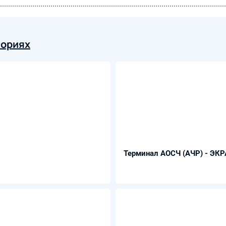
гориях
Терминал АОСЧ (АЧР) - ЭКР