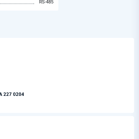
RS-485
А 227 0204