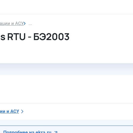
ации и АСУ
Блок интерфейсный Modbus RTU
s RTU - БЭ2003
ии и АСУ
Подробнее на ekra.ru