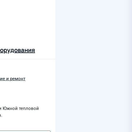
борудования
ие и ремонт
 и Южной тепловой
в.