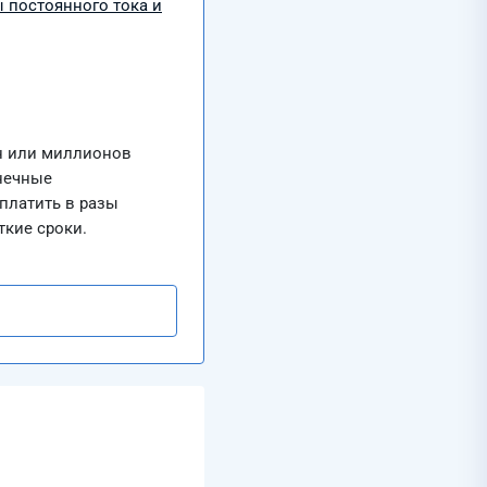
 постоянного тока и
н или миллионов
лнечные
платить в разы
ткие сроки.