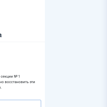
а
 секции № 1
но восстановить эти
.