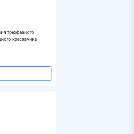
ния трехфазного
щного красавчика