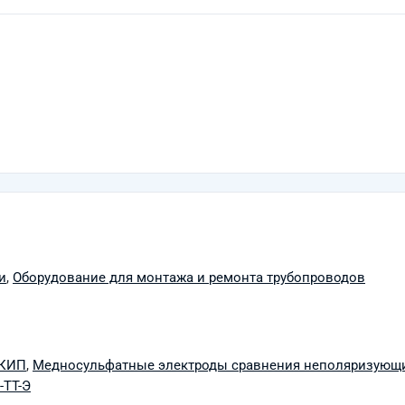
и
,
Оборудование для монтажа и ремонта трубопроводов
СКИП
,
Медносульфатные электроды сравнения неполяризующи
-ТТ-Э