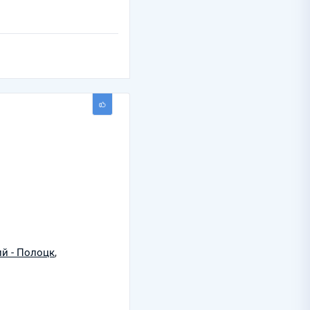
ий - Полоцк
,