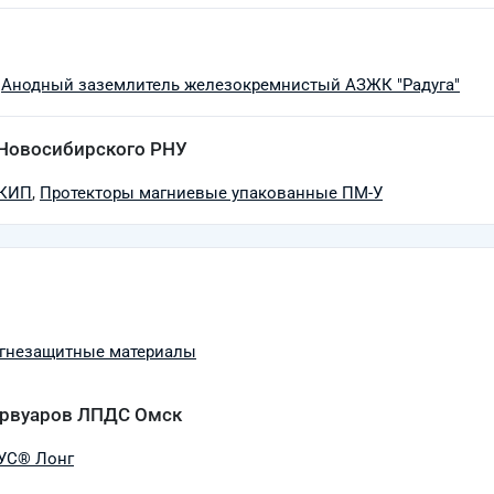
,
Анодный заземлитель железокремнистый АЗЖК "Радуга"
 Новосибирского РНУ
СКИП
,
Протекторы магниевые упакованные ПМ-У
гнезащитные материалы
ервуаров ЛПДС Омск
РУС® Лонг