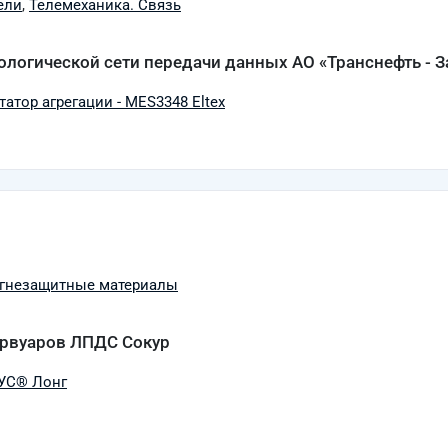
ели
,
Телемеханика. Связь
логической сети передачи данных АО «Транснефть - 
атор агрегации - MES3348 Eltex
гнезащитные материалы
ервуаров ЛПДС Сокур
РУС® Лонг