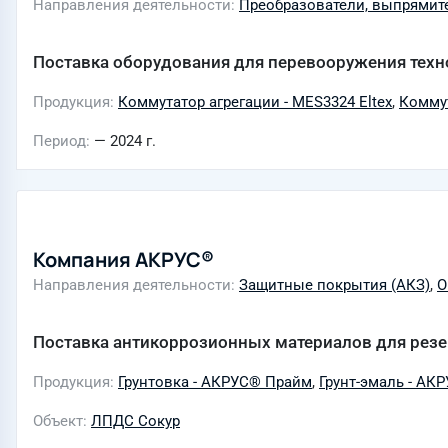
Направления деятельности
Преобразователи, выпрямит
Поставка оборудования для перевооружения техно
Продукция
Коммутатор агрегации - MES3324 Eltex
,
Коммут
Период
— 2024 г.
Компания АКРУС®
Направления деятельности
Защитные покрытия (АКЗ)
,
О
Поставка антикоррозионных материалов для рез
Продукция
Грунтовка - АКРУС® Прайм
,
Грунт-эмаль - АК
Объект
ЛПДС Сокур