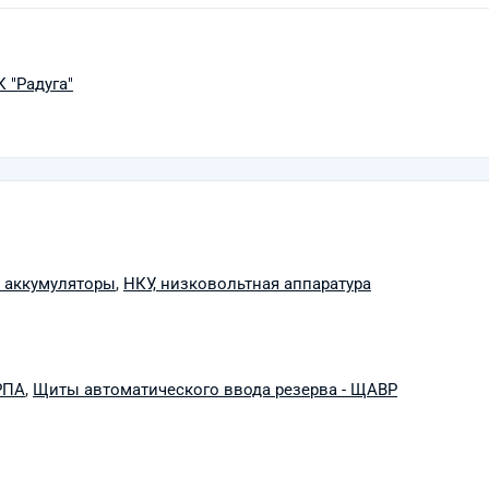
 "Радуга"
»
и аккумуляторы
,
НКУ, низковольтная аппаратура
РПА
,
Щиты автоматического ввода резерва - ЩАВР