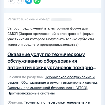
Регистрационный номер
Запрос предложений в электронной форме для
СМСП (Запрос предложений в электронной форме,
участниками которого могут быть только субъекты
малого и среднего предпринимательства)
Оказание услуг по техническому
обслуживанию оборудования
автоматических установок пожарной
сигнализации, систем оповещения и
Закупки по разделам
Техническое обслуживание и
управления эвакуацией людей при
ремонт
,
Обслуживание и ремонт инженерных систем
,
пожаре зданий и помещений
Системы промышленной безопасности (ИТСО)
,
Противопожарные системы
Объекты
Терминал по перегрузке генеральных и