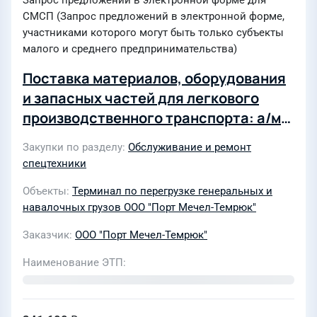
Запрос предложений в электронной форме для
СМСП (Запрос предложений в электронной форме,
участниками которого могут быть только субъекты
малого и среднего предпринимательства)
Поставка материалов, оборудования
и запасных частей для легкового
производственного транспорта: а/м
Рено Логан, Лада Нива, ПАЗ 4234 в
Закупки по разделу
Обслуживание и ремонт
2026 году
спецтехники
Объекты
Терминал по перегрузке генеральных и
навалочных грузов ООО "Порт Мечел-Темрюк"
Заказчик
ООО "Порт Мечел-Темрюк"
Наименование ЭТП