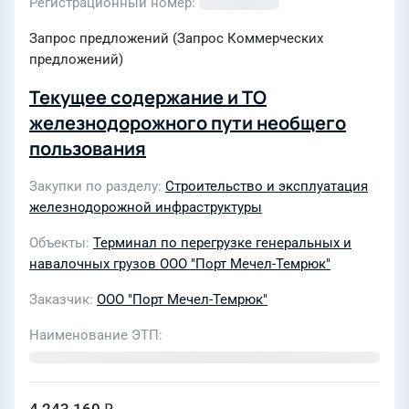
Регистрационный номер
Запрос предложений (Запрос Коммерческих
предложений)
Текущее содержание и ТО
железнодорожного пути необщего
пользования
Закупки по разделу
Строительство и эксплуатация
железнодорожной инфраструктуры
Объекты
Терминал по перегрузке генеральных и
навалочных грузов ООО "Порт Мечел-Темрюк"
Заказчик
ООО "Порт Мечел-Темрюк"
Наименование ЭТП