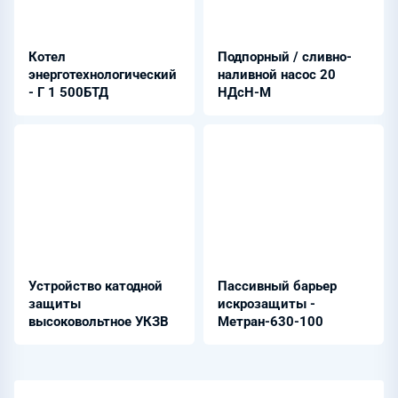
Котел
Подпорный / сливно-
энерготехнологический
наливной насос 20
- Г 1 500БТД
НДсН-М
Устройство катодной
Пассивный барьер
защиты
искрозащиты -
высоковольтное УКЗВ
Метран-630-100