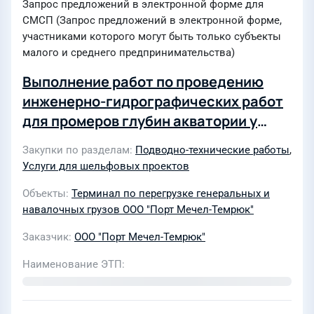
Запрос предложений в электронной форме для
СМСП (Запрос предложений в электронной форме,
участниками которого могут быть только субъекты
малого и среднего предпринимательства)
Выполнение работ по проведению
инженерно-гидрографических работ
для промеров глубин акватории у
причалов №№ 1,2,5,6
Закупки по разделам
Подводно-технические работы
,
Услуги для шельфовых проектов
Объекты
Терминал по перегрузке генеральных и
навалочных грузов ООО "Порт Мечел-Темрюк"
Заказчик
ООО "Порт Мечел-Темрюк"
Наименование ЭТП