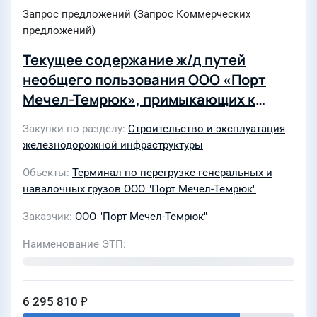
Запрос предложений (Запрос Коммерческих
предложений)
Текущее содержание ж/д путей
необщего пользования ООО «Порт
Мечел-Темрюк», примыкающих к
станции Темрюк СКЖД
Закупки по разделу
Строительство и эксплуатация
железнодорожной инфраструктуры
Объекты
Терминал по перегрузке генеральных и
навалочных грузов ООО "Порт Мечел-Темрюк"
Заказчик
ООО "Порт Мечел-Темрюк"
Наименование ЭТП
6 295 810 ₽