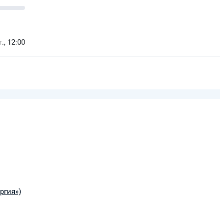
., 12:00
ргия»)