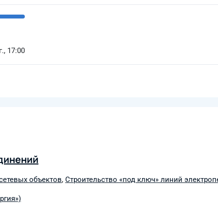
., 17:00
динений
сетевых объектов
,
Строительство «под ключ» линий электроп
ргия»)