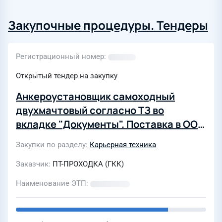
Закупочные процедуры. Тендеры
Регистрационный номер
Открытый тендер на закупку
Анкероустановщик самоходный
двухмачтовый согласно ТЗ во
вкладке "Документы". Поставка в ООО
"ПТ-Проходка", Республика Тыва,
Закупки по разделу
Карьерная техника
Межегейское угольное
месторождение. Для участия не
Заказчик
ПТ-ПРОХОДКА (ГКК)
требуется ЭЦП и пакет
Наименование ЭТП
учредительных документов
(аутсорсинг ООО "Грачев Кост
Консалтинг")