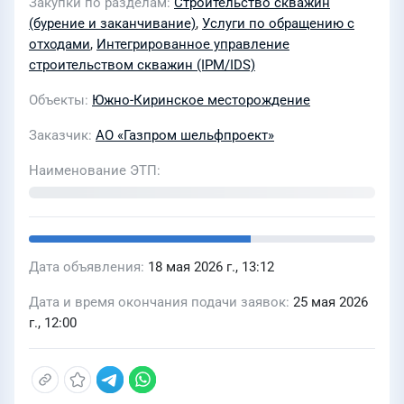
Закупки по разделам
Строительство скважин
строительства эксплуатационных
(бурение и заканчивание)
,
Услуги по обращению с
газоконденсатных скважин №№ СКЗ,
отходами
,
Интегрированное управление
СК46, СК14, СК15, СК4, СК5 на Южно-
строительством скважин (IPM/IDS)
Киринском месторождении с
Объекты
Южно-Киринское месторождение
использованием полупогружной
Заказчик
АО «Газпром шельфпроект»
плавучей буровой установки в 2026-
2028 гг.»
Наименование ЭТП
Дата объявления
18 мая 2026 г., 13:12
Дата и время окончания подачи заявок
25 мая 2026
г., 12:00