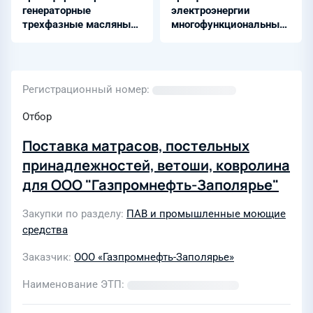
генераторные
электроэнергии
трехфазные масляные
многофункциональный
- ТДЦ-250000/330-У1
МИРТЕК-32-РУ-D37
Регистрационный номер
Отбор
Поставка матрасов, постельных
принадлежностей, ветоши, ковролина
для ООО "Газпромнефть-Заполярье"
Закупки по разделу
ПАВ и промышленные моющие
средства
Заказчик
ООО «Газпромнефть-Заполярье»
Наименование ЭТП