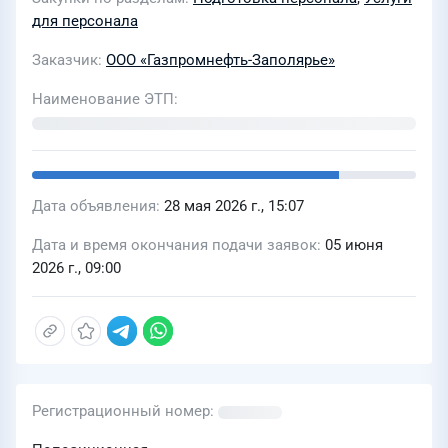
комплекса услуг по организации и
для персонала
проведению мероприятий, связанных
Заказчик
ООО «Газпромнефть-Заполярье»
с обучением и развитием персонала
(презентаций, конференций,
Наименование ЭТП
форумов, сессий, консультаций,
обучающих и оценочных
мероприятий, тренингов,
мероприятий по развитию
Дата объявления
28 мая 2026 г., 15:07
корпоративной культуры и пр.) для
Дата и время окончания подачи заявок
05 июня
ООО «Газпромнефть-Заполярье» в
2026 г., 09:00
2026-2028 гг
Регистрационный номер