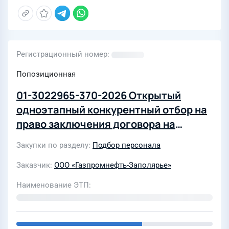
Регистрационный номер
Попозиционная
01-3022965-370-2026 Открытый
одноэтапный конкурентный отбор на
право заключения договора на
оказание услуг по поиску и
Закупки по разделу
Подбор персонала
предоставлению производственного
персонала для обеспечения
Заказчик
ООО «Газпромнефть-Заполярье»
выполнения работ (аутстаффинг) для
Наименование ЭТП
нужд ООО «Газпромнефть-
Заполярье»