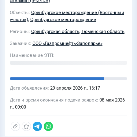
скважин (IPM/IDS)
Оренбургском НГКМ для нужд ООО
Объекты
Оренбургское месторождение (Восточный
«Газпромнефть-Заполярье» в 2026-
участок)
,
Оренбургское месторождение
2028гг
Регионы
Оренбургская область
,
Тюменская область
Заказчик
ООО «Газпромнефть-Заполярье»
Наименование ЭТП
Дата объявления
29 апреля 2026 г., 16:17
Дата и время окончания подачи заявок
08 мая 2026
г., 09:00