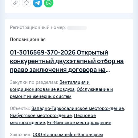
Регистрационный номер
Попозиционная
01-3016569-370-2026 Открытый
конкурентный двухэтапный отбор на
право заключения договора на
оказание услуг по техническому
Закупки по разделам
Вентиляция и
обслуживанию и ремонту систем
кондиционирование воздуха
,
Обслуживание и
вентиляции и кондиционирования
ремонт инженерных систем
Песцового, Ен-Яхинского, Западно-
Объекты
Западно-Таркосалинское месторождение
,
Таркосалинского, Уренгойского,
Ямбургское месторождение
,
Песцовое
Ямбургского НГКМ для нужд ООО
месторождение
,
Ен-Яхинское месторождение
"Газпромнефть-Заполярье" на 2026-
Заказчик
ООО «Газпромнефть-Заполярье»