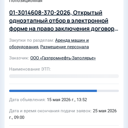
Попозиционная
01-3014608-370-2026, Открытый
одноэтапный отбор в электронной
форме на право заключения договора
на аренду офисных помещений в г.
Закупки по разделам
Аренда машин и
Новый Уренгой для нужд ООО
оборудования
,
Размещение персонала
"Газпромнефть-Заполярье" в 2026-
Заказчик
ООО «Газпромнефть-Заполярье»
2031гг
Наименование ЭТП
Дата объявления
15 мая 2026 г., 13:52
Дата и время окончания подачи заявок
25 мая 2026
г., 09:00