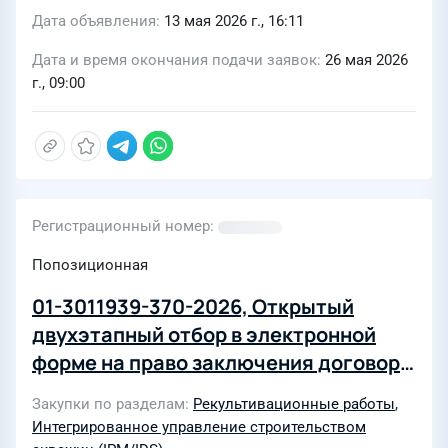
Дата объявления
13 мая 2026 г., 16:11
Дата и время окончания подачи заявок
26 мая 2026
г., 09:00
Регистрационный номер
Попозиционная
01-3011939-370-2026, Открытый
двухэтапный отбор в электронной
форме на право заключения договора
на выполнение работ по технической
Закупки по разделам
Рекультивационные работы
,
рекультивации нарушенных земель
Интегрированное управление строительством
после строительства скважин на