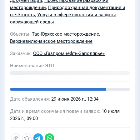
документации
,
Проектирование разработки
заключений органа федерального
месторождений
,
Природоохранная документация и
государственного экологического
отчётность
,
Услуги в сфере экологии и защиты
окружающей среды
надзора (ЭкоЗОС) о соответствии
объектов капитального
Объекты
Тас-Юряхское месторождение
,
строительства требованиям в
Верхневилючанское месторождение
области охраны окружающей среды,
Заказчик
ООО «Газпромнефть-Заполярье»
проектной документации,
Наименование ЭТП
получившей положительное
заключение государственной
экологической экспертизы
федерального уровня и (или)
Дата объявления
29 июня 2026 г., 12:34
государственной экспертизы по Тас-
Юряхскому и Верхневилючанскому
Дата и время окончания подачи заявок
10 июля
2026 г., 09:00
месторождениям Восточной Сибири
для нужд ООО «Газпромнефть-
Заполярье»