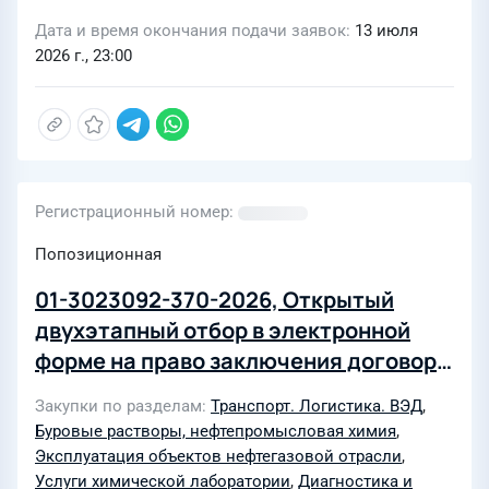
Дата и время окончания подачи заявок
13 июля
2026 г., 23:00
Регистрационный номер
Попозиционная
01-3023092-370-2026, Открытый
двухэтапный отбор в электронной
форме на право заключения договора
на оказание услуг по выполнению
Закупки по разделам
Транспорт. Логистика. ВЭД
,
химических анализов нефти,
Буровые растворы, нефтепромысловая химия
,
пластовой воды и газа, проведению
Эксплуатация объектов нефтегазовой отрасли
,
входного контроля качества
Услуги химической лаборатории
,
Диагностика и