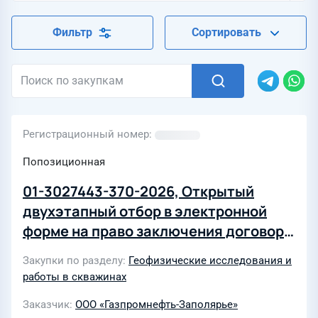
Фильтр
Сортировать
Регистрационный номер
Попозиционная
01-3027443-370-2026, Открытый
двухэтапный отбор в электронной
форме на право заключения договора
на оказание комплекса услуг по
Закупки по разделу
Геофизические исследования и
проведению гидродинамических
работы в скважинах
исследований скважин Песчаного
Заказчик
ООО «Газпромнефть-Заполярье»
НГКМ для нужд ООО "Газпромнефть-