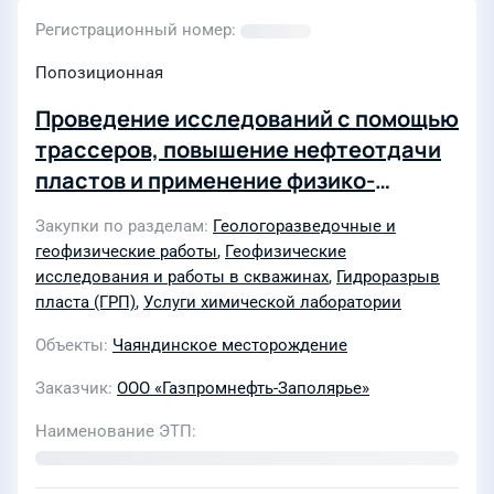
Регистрационный номер
Попозиционная
Проведение исследований с помощью
трассеров, повышение нефтеотдачи
пластов и применение физико-
химических технологий по
Закупки по разделам
Геологоразведочные и
выравниванию профиля
геофизические работы
,
Геофизические
приемистости нагнетательных и
исследования и работы в скважинах
,
Гидроразрыв
профиля притока добывающих
пласта (ГРП)
,
Услуги химической лаборатории
скважин на Чаяндинском НГКМ" для
Объекты
Чаяндинское месторождение
нужд ООО "Газпромнефть-Заполярье"
Заказчик
ООО «Газпромнефть-Заполярье»
в 2026-2028гг
Наименование ЭТП