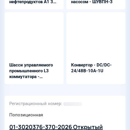
нефтепродуктов А1 3В,
насосом - ШУВПН-3
А2 3В
Шасси управляемого
Конвертор - DC/DC-
промышленного L3
24/48B-10A-1U
коммутатора -
STEZ4616G-CH
Регистрационный номер
Попозиционная
01-3020376-370-2026 Открытый