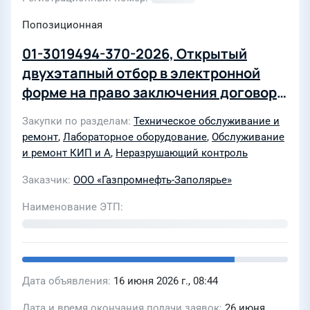
Попозиционная
01-3019494-370-2026, Открытый
двухэтапный отбор в электронной
форме на право заключения договора
на оказание услуг в области ремонта
Закупки по разделам
Техническое обслуживание и
оборудования лаборатории
ремонт
,
Лабораторное оборудование
,
Обслуживание
неразрушающего контроля" для нужд
и ремонт КИП и А
,
Неразрушающий контроль
ООО «Газпромнефть-Заполярье» в
Заказчик
ООО «Газпромнефть-Заполярье»
2026-2028 гг
Наименование ЭТП
Дата объявления
16 июня 2026 г., 08:44
Дата и время окончания подачи заявок
26 июня