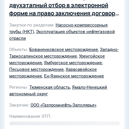
двухэтапный отбор в электронной
форме на право заключения договора
на оказание услуг по свинчиванию и
Закупки по разделам
Насосно-компрессорные
спуску труб и НКТ, включая
трубы (НКТ)
,
Эксплуатация объектов нефтегазовой
оборудование, инженерную
отрасли
поддержку и инструменты, запись и
Объекты
Бованенковское месторождение
,
Западно-
предоставление момента
Таркосалинское месторождение
,
Уренгойское
свинчивания в цифровом виде на
месторождение
,
Ямбургское месторождение
,
месторождениях ООО
Песцовое месторождение
,
Харасавэйское
месторождение
,
Ен-Яхинское месторождение
«Газпромнефть-Заполярье»
(Уренгойская группа месторождений
Регионы
Тюменская область
,
Ямало-Ненецкий
(Ен-Яхинское НГКМ, Песцовое НГКМ,
автономный округ
Уренгойское НГКМ, Западно-
Заказчик
ООО «Газпромнефть-Заполярье»
Таркосалинское НГКМ, Ямбургское
Наименование ЭТП
НГКМ), Харасавэйское ГКМ,
Бованенковском НГКМ) в 2026 – 2027