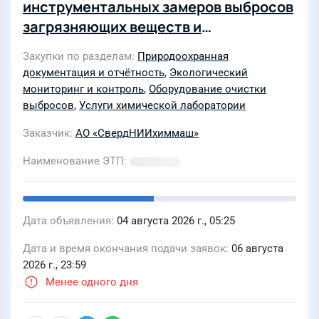
инструментальных замеров выбросов
загрязняющих веществ и
эффективности работы газоочистных
Закупки по разделам
Природоохранная
установок (ГОУ), лабораторных
документация и отчётность
,
Экологический
измерений проверки показателей
мониторинг и контроль
,
Оборудование очистки
работы ГОУ, проведению контроля за
выбросов
,
Услуги химической лаборатории
соблюдением нормативов предельно
Заказчик
АО «СвердНИИхиммаш»
допустимых выбросов (НДВ)
Наименование ЭТП
инструментальным методом
Дата объявления
04 августа 2026 г., 05:25
Дата и время окончания подачи заявок
06 августа
2026 г., 23:59
Менее одного дня