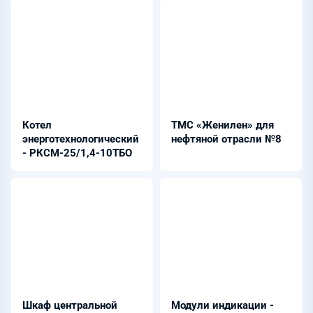
Котел
ТМС «Женилен» для
энерготехнологический
нефтяной отрасли №8
- РКСМ-25/1,4-10ТБО
Шкаф центральной
Модули индикации -