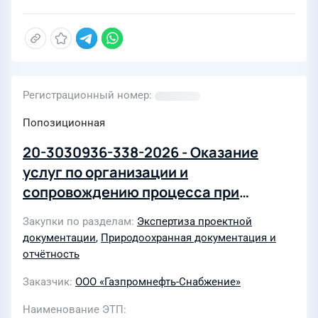
утвержденных постановлением
Правительства Российской
Федерации от 02.02.2024 № 99
Регистрационный номер
Попозиционная
20-3030936-338-2026 - Оказание
услуг по организации и
сопровождению процесса при
прохождении государственной
Закупки по разделам
Экспертиза проектной
экологической экспертизы
документации
,
Природоохранная документация и
проектной документации для
отчётность
объектов капитального
Заказчик
ООО «Газпромнефть-Снабжение»
строительства в рамках
коммерческой деятельности ООО
Наименование ЭТП