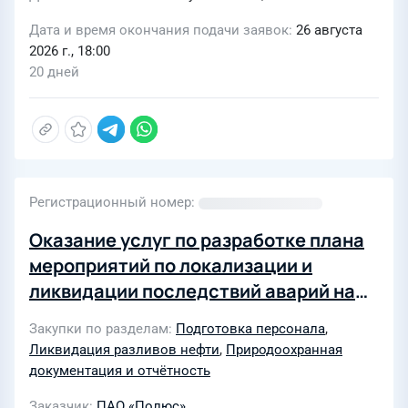
Дата и время окончания подачи заявок
26 августа
2026 г., 18:00
20 дней
Регистрационный номер
Оказание услуг по разработке плана
мероприятий по локализации и
ликвидации последствий аварий на
опасных производственных объектах
Закупки по разделам
Подготовка персонала
,
АО «Полюс Логистика»
Ликвидация разливов нефти
,
Природоохранная
документация и отчётность
Заказчик
ПАО «Полюс»