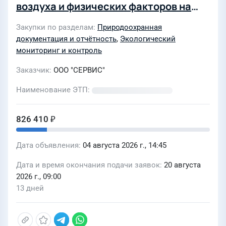
воздуха и физических факторов на
границе расчетной санитарно-
Закупки по разделам
Природоохранная
защитной зоны (СЗЗ)
документация и отчётность
,
Экологический
мониторинг и контроль
Заказчик
ООО "СЕРВИС"
Наименование ЭТП
826 410 ₽
Дата объявления
04 августа 2026 г., 14:45
Дата и время окончания подачи заявок
20 августа
2026 г., 09:00
13 дней