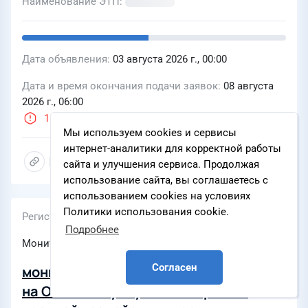
Наименование ЭТП
Дата объявления
03 августа 2026 г., 00:00
Дата и время окончания подачи заявок
08 августа
2026 г., 06:00
1 день
Мы используем cookies и сервисы
интернет-аналитики для корректной работы
сайта и улучшения сервиса. Продолжая
использование сайта, вы соглашаетесь с
использованием cookies на условиях
Политики использования cookie.
Регистрационный номер
Подробнее
Мониторинг цен
Согласен
мониторинг цен в электронной форме
на Оказание услуг по измерению