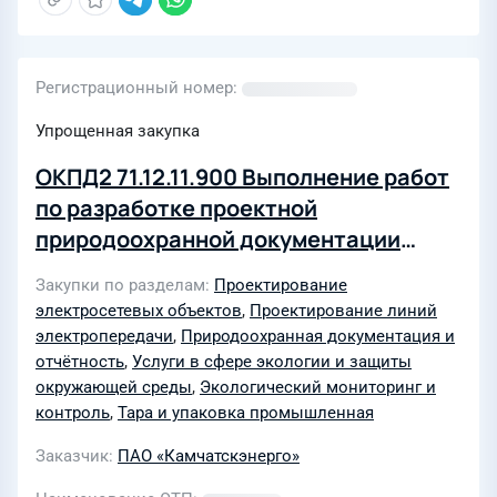
Регистрационный номер
Упрощенная закупка
ОКПД2 71.12.11.900 Выполнение работ
по разработке проектной
природоохранной документации
санитарно-защитных зон по
Закупки по разделам
Проектирование
производственной площадке
электросетевых объектов
,
Проектирование линий
Мильковский район электрических
электропередачи
,
Природоохранная документация и
сетей для нужд филиала
отчётность
,
Услуги в сфере экологии и защиты
окружающей среды
,
Экологический мониторинг и
Центральные Электрические сети
контроль
,
Тара и упаковка промышленная
Заказчик
ПАО «Камчатскэнерго»