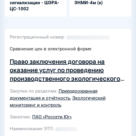
сигнализации - ШЭРА-
ЭНМИ-4м (е)
ЦС-1002
Регистрационный номер
Сравнение цен в электронной форме
Право заключения договора на
оказание услуг по проведению
производственного экологического
контроля на объектах, оказывающих
Закупки по разделам
Природоохранная
негативное воздействие на
документация и отчётность
,
Экологический
окружающую среду предприятия
мониторинг и контроль
Тихорецкие электрические сети
Заказчик
ПАО «Россети Юг»
филиала ПАО «Россети Юг» -
«Кубаньэнерго»
Наименование ЭТП