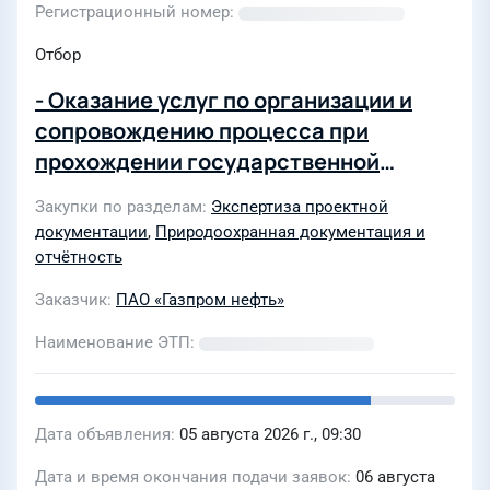
Регистрационный номер
Отбор
- Оказание услуг по организации и
сопровождению процесса при
прохождении государственной
экологической экспертизы
Закупки по разделам
Экспертиза проектной
проектной документации для
документации
,
Природоохранная документация и
объектов капитального
отчётность
строительства в рамках
Заказчик
ПАО «Газпром нефть»
коммерческой деятельности ООО
«Газпромнефть-Снабжение»
Наименование ЭТП
Дата объявления
05 августа 2026 г., 09:30
Дата и время окончания подачи заявок
06 августа