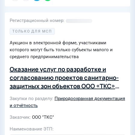
Регистрационный номер
ТОЛЬКО ДЛЯ МСП
Аукцион в электронной форме, участниками
которого могут быть только субъекты малого и
среднего предпринимательства
Оказание услуг по разработке и
согласованию проектов санитарно-
защитных зон объектов ООО «ТКС»
(закупка среди субъектов МСП)
Закупки по разделу
Природоохранная документация
(36/2026)
и отчётность
Заказчик
ООО "ТКС"
Наименование ЭТП