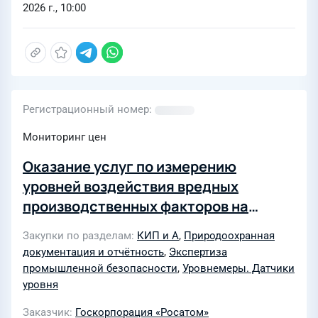
2026 г., 10:00
Регистрационный номер
Мониторинг цен
Оказание услуг по измерению
уровней воздействия вредных
производственных факторов на
рабочих местах и загрязняющих
Закупки по разделам
КИП и А
,
Природоохранная
веществ в атмосферном воздухе на
документация и отчётность
,
Экспертиза
границе санитарно-защитной зоны
промышленной безопасности
,
Уровнемеры. Датчики
для нужд Центрального филиала АО
уровня
«Атомспецтранс» г. Электросталь
Заказчик
Госкорпорация «Росатом»