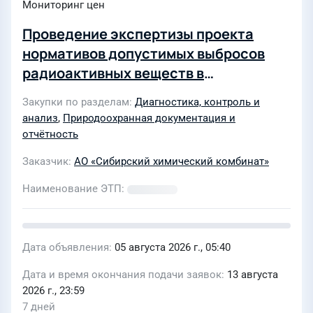
Мониторинг цен
Проведение экспертизы проекта
нормативов допустимых выбросов
радиоактивных веществ в
атмосферный воздух для АО «СХК», г.
Закупки по разделам
Диагностика, контроль и
Северск, Томская область, на
анализ
,
Природоохранная документация и
предмет его соответствия или
отчётность
несоответствия положениям п. 26
Заказчик
АО «Сибирский химический комбинат»
«Правил разработки и установления
нормативов допустимых выбросов
Наименование ЭТП
радиоактивных веществ, нормативов
допустимых сбросов радиоактивных
веществ, а также выдачи разрешений
Дата объявления
05 августа 2026 г., 05:40
на выбросы радиоактивных веществ,
Дата и время окончания подачи заявок
13 августа
разрешений на сбросы
2026 г., 23:59
радиоактивных веществ»,
7 дней