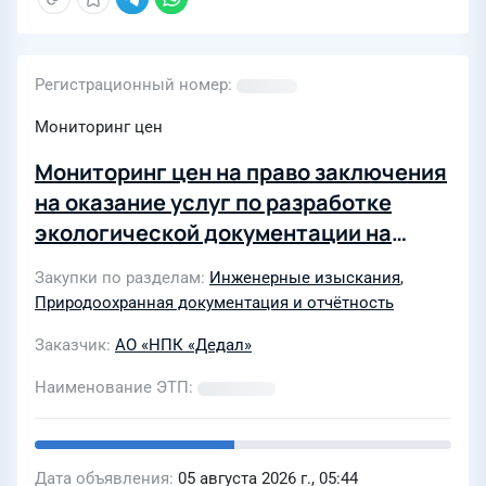
Регистрационный номер
Мониторинг цен
Мониторинг цен на право заключения
на оказание услуг по разработке
экологической документации на
выполнение комплекса работ по
Закупки по разделам
Инженерные изыскания
,
проведению лабораторных анализов
Природоохранная документация и отчётность
в соответствии с Техническим
Заказчик
АО «НПК «Дедал»
заданием Заказчика. Необходимо
подкрепить официальное
Наименование ЭТП
коммерческое предложение на
официальном бланке с подписью
руководителя и печатью организации
Дата объявления
05 августа 2026 г., 05:44