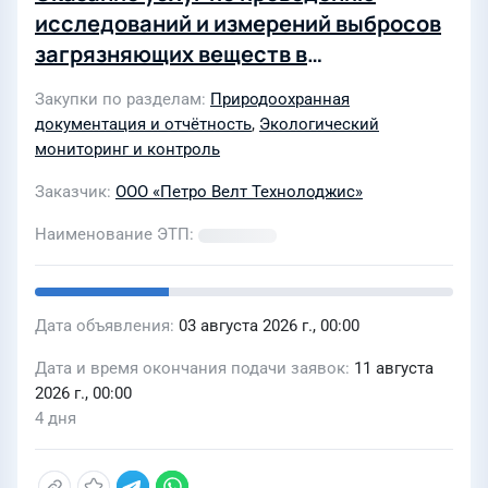
исследований и измерений выбросов
загрязняющих веществ в
атмосферный воздух на объектах
Закупки по разделам
Природоохранная
негативного воздействия
документация и отчётность
,
Экологический
мониторинг и контроль
Заказчик
ООО «Петро Велт Технолоджис»
Наименование ЭТП
Дата объявления
03 августа 2026 г., 00:00
Дата и время окончания подачи заявок
11 августа
2026 г., 00:00
4 дня