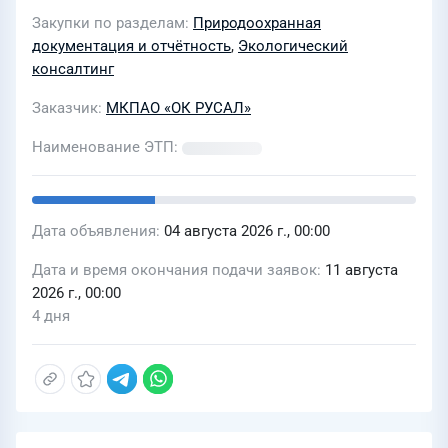
для АО «Объединенная компания
Закупки по разделам
Природоохранная
РУСАЛ Уральский Алюминий» Филиал
документация и отчётность
,
Экологический
АО «РУСАЛ Урал» в Каменске-
консалтинг
Уральском «Объединенная компания
Заказчик
МКПАО «ОК РУСАЛ»
РУСАЛ Уральский Алюминиевый
завод»
Наименование ЭТП
Дата объявления
04 августа 2026 г., 00:00
Дата и время окончания подачи заявок
11 августа
2026 г., 00:00
4 дня