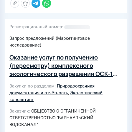
Регистрационный номер
Запрос предложений (Маркетинговое
исследование)
Оказание услуг по получению
(пересмотру) комплексного
экологического разрешения ОСК-1
(№5/КЭР/Барн от 16.02.2024) для
Закупки по разделам
Природоохранная
нужд ООО "БАРНАУЛЬСКИЙ
документация и отчётность
,
Экологический
ВОДОКАНАЛ"
консалтинг
Заказчик
ОБЩЕСТВО С ОГРАНИЧЕННОЙ
ОТВЕТСТВЕННОСТЬЮ "БАРНАУЛЬСКИЙ
ВОДОКАНАЛ"