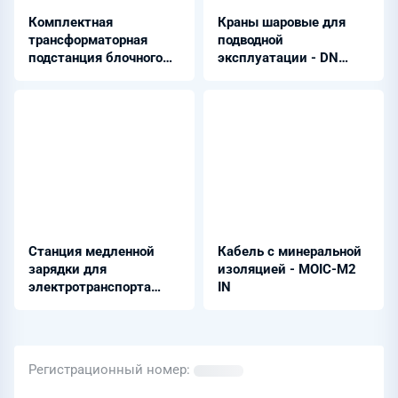
Комплектная
Краны шаровые для
трансформаторная
подводной
подстанция блочного
эксплуатации - DN
типа 35 кВ - КТПБ-
50...600 мм Class 600-
ОРУ-35 (УХЛ1)
2500
Станция медленной
Кабель с минеральной
зарядки для
изоляцией - MOIC-M2
электротранспорта
IN
(Mode-3)
Регистрационный номер