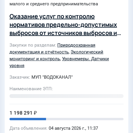
малого и среднего предпринимательства
Оказание услуг по контролю
нормативов предельно-допустимых
выбросов от источников выбросов и
по контролю в контрольных точках
Закупки по разделам
Природоохранная
санитарно-защитных зон (СЗЗ),
документация и отчётность
,
Экологический
контролю уровня шума объектов МУП
мониторинг и контроль
,
Уровнемеры. Датчики
«Водоканал» в рамках
уровня
производственного экологического
Заказчик
МУП "ВОДОКАНАЛ"
контроля
Наименование ЭТП
1 198 291 ₽
Дата объявления
04 августа 2026 г., 11:37