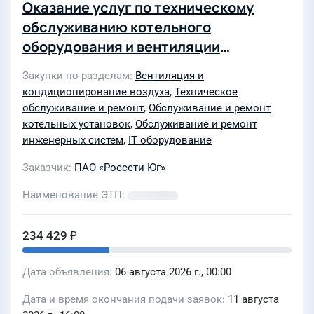
Оказание услуг по техническому
обслуживанию котельного
оборудования и вентиляции
административно производственной
Закупки по разделам
Вентиляция и
базы для предприятия Сочинские
кондиционирование воздуха
,
Техническое
электрические сети филиала ПАО
обслуживание и ремонт
,
Обслуживание и ремонт
«Россети Юг» - «Кубаньэнерго»
котельных установок
,
Обслуживание и ремонт
инженерных систем
,
IT оборудование
Заказчик
ПАО «Россети Юг»
Наименование ЭТП
234 429 ₽
Дата объявления
06 августа 2026 г., 00:00
Дата и время окончания подачи заявок
11 августа