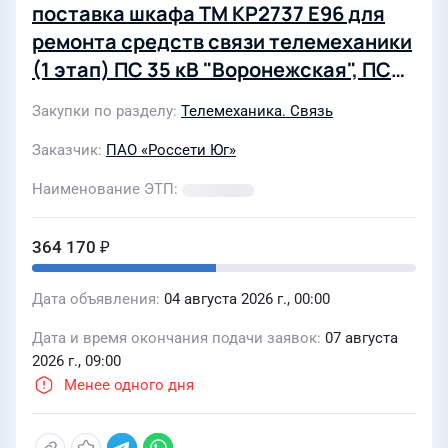
поставка шкафа ТМ КР2737 Е96 для
ремонта средств связи телемеханики
(1 этап) ПС 35 кВ "Воронежская", ПС
35 кВ "Дружба", ПС 35 кВ "Братская"
Закупки по разделу
Телемеханика. Связь
для нужд предприятия Усть-
Лабинские электрические сети
Заказчик
ПАО «Россети Юг»
филиала ПАО "Россети Юг"-
Наименование ЭТП
"Кубаньэнерго"
364 170 ₽
Дата объявления
04 августа 2026 г., 00:00
Дата и время окончания подачи заявок
07 августа
2026 г., 09:00
Менее одного дня