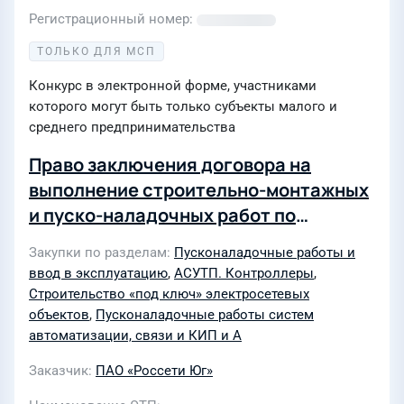
(34-4-26-00859533 заявитель ИП
Регистрационный номер
Волжанов В.А. ) для нужд филиала
ТОЛЬКО ДЛЯ МСП
ПАО "Россети Юг" -
Конкурс в электронной форме, участниками
"Волгоградэнерго"
которого могут быть только субъекты малого и
среднего предпринимательства
Право заключения договора на
выполнение строительно-монтажных
и пуско-наладочных работ по
реконструкции АСУ ТП, в рамках
Закупки по разделам
Пусконаладочные работы и
оказания дополнительных
ввод в эксплуатацию
,
АСУТП. Контроллеры
,
(нетарифных) услуг для нужд
Строительство «под ключ» электросетевых
предприятия Сочинские
объектов
,
Пусконаладочные работы систем
автоматизации, связи и КИП и А
электрические сети филиала ПАО
"Россети Юг" - "Кубаньэнерго"
Заказчик
ПАО «Россети Юг»