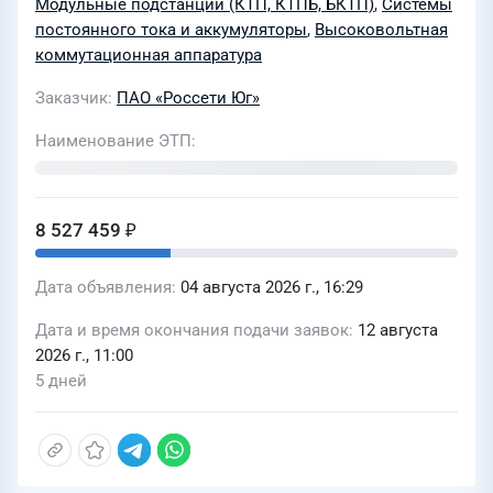
Модульные подстанции (КТП, КТПБ, БКТП)
,
Системы
образца и установкой СОПТ (АБ),
постоянного тока и аккумуляторы
,
Высоковольтная
реконструкция здания ОПУ,
коммутационная аппаратура
расположенной в Целинном районе
Заказчик
ПАО «Россети Юг»
Республики Калмыкия (1ед.)» для
нужд филиала ПАО «Россети Юг» -
Наименование ЭТП
«Калмэнерго»
8 527 459 ₽
Дата объявления
04 августа 2026 г., 16:29
Дата и время окончания подачи заявок
12 августа
2026 г., 11:00
5 дней