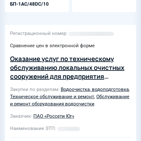
БП-1AC/48DC/10
Регистрационный номер
Сравнение цен в электронной форме
Оказание услуг по техническому
обслуживанию локальных очистных
сооружений для предприятия
Сочинские электрические сети
Закупки по разделам
Водоочистка, водоподготовка
,
филиала ПАО «Россети Юг» -
Техническое обслуживание и ремонт
,
Обслуживание
«Кубаньэнерго»
и ремонт оборудования водоочистки
Заказчик
ПАО «Россети Юг»
Наименование ЭТП