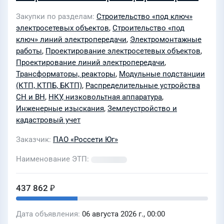
подстанции ТП 6/0,4 кВ с двумя
Закупки по разделам
Строительство «под ключ»
секциями шин 6 кВ и 0,4 кВ
электросетевых объектов
,
Строительство «под
(установленной мощностью – 2х630
ключ» линий электропередачи
,
Электромонтажные
кВА); строительство двух кабельных
работы
,
Проектирование электросетевых объектов
,
Проектирование линий электропередачи
,
линий (КЛ-6 кВ) от места рассечки
Трансформаторы, реакторы
,
Модульные подстанции
КЛ-6 кВ ТП 1129 – ТП 2615 до разных
(КТП, КТПБ, БКТП)
,
Распределительные устройства
секций шин РУ-6 кВ проектируемой ТП
СН и ВН
,
НКУ, низковольтная аппаратура
,
(ориентировочная протяженность –
Инженерные изыскания
,
Землеустройство и
2х0,25 км); строительство двух
кадастровый учет
КЛ-0,4 кВ от разных секций шин РУ-0,4
Заказчик
ПАО «Россети Юг»
кВ проектируемой ТП до ГРЩ
Наименование ЭТП
заявителя (ориентировочная
протяженность – 2х3х0,010 км) для
437 862 ₽
электроснабжения Многоэтажной
жилой застройки (Многоквартирный
Дата объявления
06 августа 2026 г., 00:00
дом), расположенной по адресу: