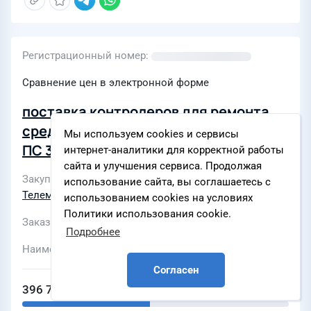
Регистрационный номер
Сравнение цен в электронной форме
поставка контролеров для ремонта
средств связи телемеханики (1 этап)
Мы используем cookies и сервисы
ПС 35 кВ "Воронежская", ПС 35 кВ
интернет-аналитики для корректной работы
сайта и улучшения сервиса. Продолжая
"Дружба", ПС 35 кВ "Братская" для
Закупки по разделам
АСУТП. Контроллеры
,
использование сайта, вы соглашаетесь с
нужд предприятия Усть-Лабинские
Телемеханика. Связь
использованием cookies на условиях
электрические сети филиала ПАО
Политики использования cookie.
Заказчик
ПАО «Россети Юг»
"Россети Юг"-"Кубаньэнерго"
Подробнее
Наименование ЭТП
Согласен
396 744 ₽