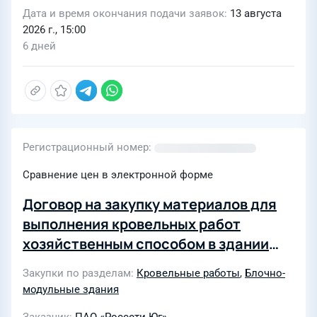
Волгоградская обл., г. Волгоград, ул.
Дата и время окончания подачи заявок
13 августа
2026 г., 15:00
Горная 2 - я, кадастровый номер
6 дней
земельного участка:
34:34:020099:915»
Регистрационный номер
Сравнение цен в электронной форме
Договор на закупку материалов для
выполнения кровельных работ
хозяйственным способом в здании
склада материалов для предприятия
Закупки по разделам
Кровельные работы
,
Блочно-
Тихорецкие электрические сети
модульные здания
филиала ПАО «Россети