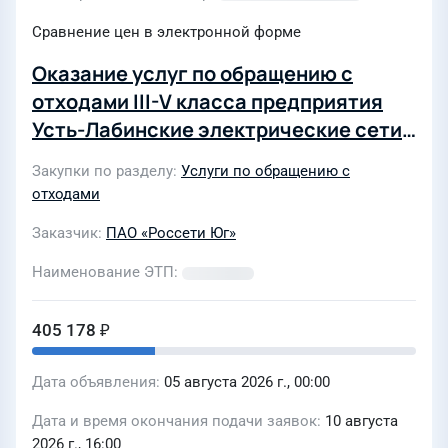
Сравнение цен в электронной форме
Оказание услуг по обращению с
отходами III-V класса предприятия
Усть-Лабинские электрические сети
филиала ПАО «Россети Юг» -
Закупки по разделу
Услуги по обращению с
«Кубаньэнерго»
отходами
Заказчик
ПАО «Россети Юг»
Наименование ЭТП
405 178 ₽
Дата объявления
05 августа 2026 г., 00:00
Дата и время окончания подачи заявок
10 августа
2026 г., 16:00