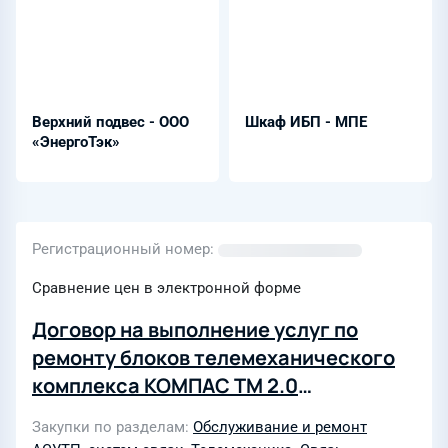
Верхний подвес - ООО
Шкаф ИБП - МПЕ
«ЭнергоТэк»
Регистрационный номер
Сравнение цен в электронной форме
Договор на выполнение услуг по
ремонту блоков телемеханического
комплекса КОМПАС ТМ 2.0
предприятия Лабинские
Закупки по разделам
Обслуживание и ремонт
электрические сети филиала ПАО