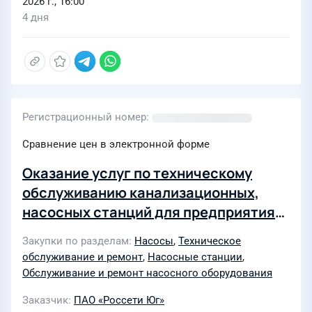
2026 г., 16:00
4 дня
Регистрационный номер
Сравнение цен в электронной форме
Оказание услуг по техническому
обслуживанию канализационных,
насосных станций для предприятия
Сочинские электрические сети
Закупки по разделам
Насосы
,
Техническое
филиала ПАО «Россети Юг» -
обслуживание и ремонт
,
Насосные станции
,
«Кубаньэнерго»
Обслуживание и ремонт насосного оборудования
Заказчик
ПАО «Россети Юг»