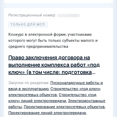
Регистрационный номер
ТОЛЬКО ДЛЯ МСП
Конкурс в электронной форме, участниками
которого могут быть только субъекты малого и
среднего предпринимательства
Право заключения договора на
выполнение комплекса работ «под
ключ» (в том числе: подготовка
исходно-разрешительной
Закупки по разделам
Пусконаладочные работы и
документации, проектная и рабочая
ввод в эксплуатацию
,
Строительство «под ключ»
документация, строительно-
электросетевых объектов
,
Строительство «под
монтажные, электромонтажные и
ключ» линий электропередачи
,
Электромонтажные
работы
,
Проектирование электросетевых объектов
,
пусконаладочные работы, поставка
Проектирование линий электропередачи
,
оборудования) по объекту