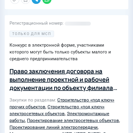
Регистрационный номер
ТОЛЬКО ДЛЯ МСП
Конкурс в электронной форме, участниками
которого могут быть только субъекты малого и
среднего предпринимательства
Право заключения договора на
выполнение проектной и рабочей
документации по объекту филиала
ПАО «Россети Юг» - «Калмэнерго»:
Закупки по разделам
Строительство «под ключ»
«Реконструкция подстанции ПС 110
прочих объектов
,
Строительство «под ключ»
кВ Целинная-2 в части ОРУ-110 с
электросетевых объектов
,
Электромонтажные
заменой СВ-110 (тип МКП-110) на
работы
,
Проектирование электросетевых объектов
,
Проектирование линий электропередачи
,
элегазовый выключатель нового