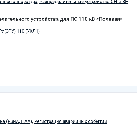
нная аппаратура
,
Распределительные устройства СН и ВН
лительного устройства для ПС 110 кВ «Полевая»
У(ЗРУ)-110 (УХЛ1)
ка (РЗиА, ПАА)
,
Регистрация аварийных событий