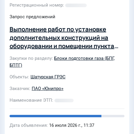
Регистрационный номер
Запрос предложений
Выполнение работ по установке
дополнительных конструкций на
оборудовании и помещении пункта
подготовки газа Главного корпуса
Закупки по разделу
Блоки подготовки газа (БПГ,
ПГУ-400 для нужд Филиала
БПТГ)
«Шатурская ГРЭС» ПАО «ЮНИПРО»
Объекты
Шатурская ГРЭС
Заказчик
ПАО «Юнипро»
Наименование ЭТП
Дата объявления
16 июля 2026 г., 11:37